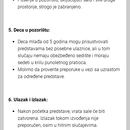
prostorije, strogo je zabranjeno.
5. Deca u pozorištu:
Deca mlađa od 5 godina mogu prisustvovati
predstavama bez posebne ulaznice, ali u tom
slučaju nemaju obezbeđeno sedište i moraju
sedeti u krilu punoletnog pratioca.
Molimo da proverite preporuke u vezi sa uzrastom
za određene predstave.
6. Ulazak i izlazak:
Nakon početka predstave, vrata sale će biti
zatvorena. Izlazak tokom izvođenja nije
preporučen, osim u hitnim slučajevima.