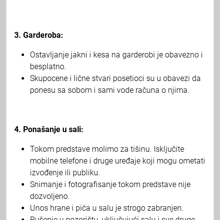
3. Garderoba:
Ostavljanje jakni i kesa na garderobi je obavezno i
besplatno.
Skupocene i lične stvari posetioci su u obavezi da
ponesu sa sobom i sami vode računa o njima.
4. Ponašanje u sali:
Tokom predstave molimo za tišinu. Isključite
mobilne telefone i druge uređaje koji mogu ometati
izvođenje ili publiku.
Snimanje i fotografisanje tokom predstave nije
dozvoljeno.
Unos hrane i pića u salu je strogo zabranjen.
Pušenje u pozorištu, uključujući salu i sve druge