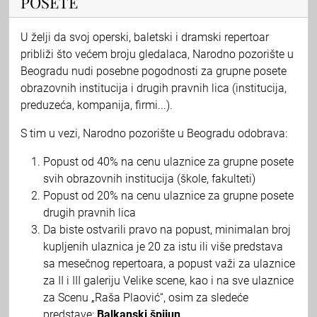
POSETE
U želji da svoj operski, baletski i dramski repertoar
približi što većem broju gledalaca, Narodno pozorište u
Beogradu nudi posebne pogodnosti za grupne posete
obrazovnih institucija i drugih pravnih lica (institucija,
preduzeća, kompanija, firmi...).
S tim u vezi, Narodno pozorište u Beogradu odobrava:
Popust od 40% na cenu ulaznice za grupne posete
svih obrazovnih institucija (škole, fakulteti)
Popust od 20% na cenu ulaznice za grupne posete
drugih pravnih lica
Da biste ostvarili pravo na popust, minimalan broj
kupljenih ulaznica je 20 za istu ili više predstava
sa mesečnog repertoara, a popust važi za ulaznice
za II i III galeriju Velike scene, kao i na sve ulaznice
za Scenu „Raša Plaović“, osim za sledeće
predstave:
Balkanski špijun
.