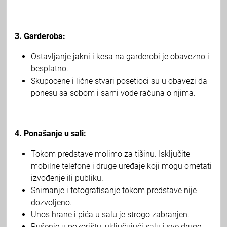
3. Garderoba:
Ostavljanje jakni i kesa na garderobi je obavezno i
besplatno.
Skupocene i lične stvari posetioci su u obavezi da
ponesu sa sobom i sami vode računa o njima.
4. Ponašanje u sali:
Tokom predstave molimo za tišinu. Isključite
mobilne telefone i druge uređaje koji mogu ometati
izvođenje ili publiku.
Snimanje i fotografisanje tokom predstave nije
dozvoljeno.
Unos hrane i pića u salu je strogo zabranjen.
Pušenje u pozorištu, uključujući salu i sve druge