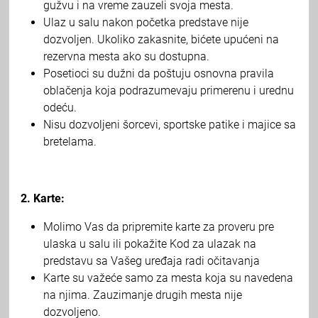
gužvu i na vreme zauzeli svoja mesta.
Ulaz u salu nakon početka predstave nije
dozvoljen. Ukoliko zakasnite, bićete upućeni na
rezervna mesta ako su dostupna.
Posetioci su dužni da poštuju osnovna pravila
oblačenja koja podrazumevaju primerenu i urednu
odeću.
Nisu dozvoljeni šorcevi, sportske patike i majice sa
bretelama.
2. Karte:
Molimo Vas da pripremite karte za proveru pre
ulaska u salu ili pokažite Kod za ulazak na
predstavu sa Vašeg uređaja radi očitavanja
Karte su važeće samo za mesta koja su navedena
na njima. Zauzimanje drugih mesta nije
dozvoljeno.