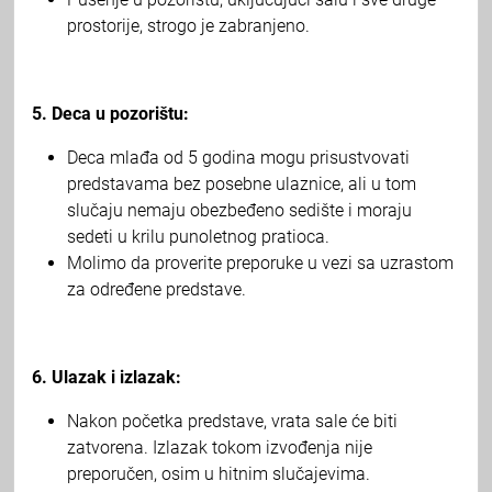
prostorije, strogo je zabranjeno.
5. Deca u pozorištu:
Deca mlađa od 5 godina mogu prisustvovati
predstavama bez posebne ulaznice, ali u tom
slučaju nemaju obezbeđeno sedište i moraju
sedeti u krilu punoletnog pratioca.
Molimo da proverite preporuke u vezi sa uzrastom
za određene predstave.
6. Ulazak i izlazak:
Nakon početka predstave, vrata sale će biti
zatvorena. Izlazak tokom izvođenja nije
preporučen, osim u hitnim slučajevima.