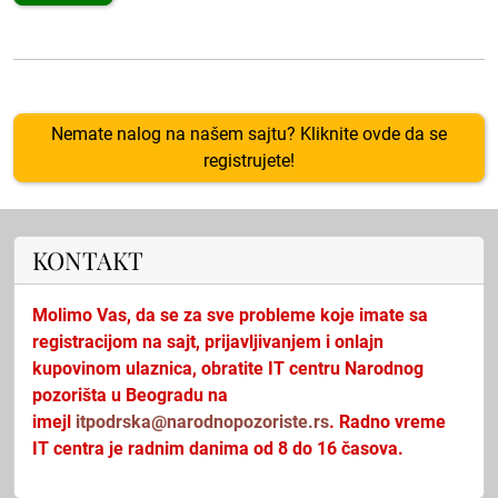
Nemate nalog na našem sajtu? Kliknite ovde da se
registrujete!
KONTAKT
Molimo Vas, da se za sve probleme koje imate sa
registracijom na sajt, prijavljivanjem i onlajn
kupovinom ulaznica, obratite IT centru Narodnog
pozorišta u Beogradu na
imejl
itpodrska@narodnopozoriste.rs
. Radno vreme
IT centra je radnim danima od 8 do 16 časova.