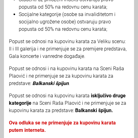
popusta od 50% na redovnu cenu karata;
Socijalne kategorije (osobe sa invaliditetom i
socijalno ugrožene osobe) ostvaruju pravo
popusta od 50% na redovnu cenu karata;
Popust se odnosi na kupovinu karata za Veliku scenu:
II i III galerija i ne primenjuje se za premijere predstava,
Gala koncerte i vanredne događaje.
Popust se odnosi i na kupovinu karata na Sceni Raša
Plaović i ne primenjuje se za kupovinu karata za
predstave:
Balkanski špijun
.
Popust se odnosi na kupovinu karata
isključivo druge
kategorije
na Sceni Raša Plaović i ne primenjuje se za
kupovinu karata za predstave:
Balkanski špijun.
Ova odluka se ne primenjuje za kupovinu karata
putem interneta.