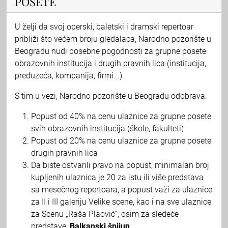
POSETE
U želji da svoj operski, baletski i dramski repertoar
približi što većem broju gledalaca, Narodno pozorište u
Beogradu nudi posebne pogodnosti za grupne posete
obrazovnih institucija i drugih pravnih lica (institucija,
preduzeća, kompanija, firmi...).
S tim u vezi, Narodno pozorište u Beogradu odobrava:
Popust od 40% na cenu ulaznice za grupne posete
svih obrazovnih institucija (škole, fakulteti)
Popust od 20% na cenu ulaznice za grupne posete
drugih pravnih lica
Da biste ostvarili pravo na popust, minimalan broj
kupljenih ulaznica je 20 za istu ili više predstava
sa mesečnog repertoara, a popust važi za ulaznice
za II i III galeriju Velike scene, kao i na sve ulaznice
za Scenu „Raša Plaović“, osim za sledeće
predstave:
Balkanski špijun
.