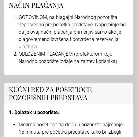
NAČIN PLAĆANjA
GOTOVINOM, na blagajni Narodnog pozorišta
neposredno pre početka predstave. Napominjemo
da je ovaj način plaćanja primenjiv samo ako je
blagovremeno izvršena i potvrđena rezervacija
ulaznica.
ODLOŽENIM PLAĆANjEM (profakturom koju
Narodno pozorište izdaje na zahtev korisnika).
KUĆNI RED ZA POSETIOCE
POZORIŠNIH PREDSTAVA
1. Dolazak u pozorište:
Molimo posetioce da dođu u pozorište najmanje
15 minuta pre početka predstave kako bi izbegli