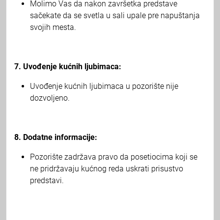
Molimo Vas da nakon završetka predstave
sačekate da se svetla u sali upale pre napuštanja
svojih mesta.
7. Uvođenje kućnih ljubimaca:
Uvođenje kućnih ljubimaca u pozorište nije
dozvoljeno.
8. Dodatne informacije:
Pozorište zadržava pravo da posetiocima koji se
ne pridržavaju kućnog reda uskrati prisustvo
predstavi.