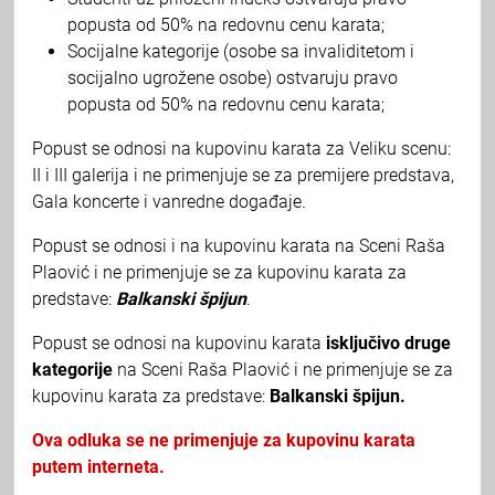
popusta od 50% na redovnu cenu karata;
Socijalne kategorije (osobe sa invaliditetom i
socijalno ugrožene osobe) ostvaruju pravo
popusta od 50% na redovnu cenu karata;
Popust se odnosi na kupovinu karata za Veliku scenu:
II i III galerija i ne primenjuje se za premijere predstava,
Gala koncerte i vanredne događaje.
Popust se odnosi i na kupovinu karata na Sceni Raša
Plaović i ne primenjuje se za kupovinu karata za
predstave:
Balkanski špijun
.
Popust se odnosi na kupovinu karata
isključivo druge
kategorije
na Sceni Raša Plaović i ne primenjuje se za
kupovinu karata za predstave:
Balkanski špijun.
Ova odluka se ne primenjuje za kupovinu karata
putem interneta.