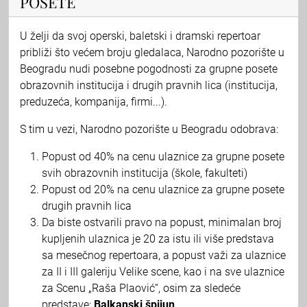
POSETE
U želji da svoj operski, baletski i dramski repertoar
približi što većem broju gledalaca, Narodno pozorište u
Beogradu nudi posebne pogodnosti za grupne posete
obrazovnih institucija i drugih pravnih lica (institucija,
preduzeća, kompanija, firmi...).
S tim u vezi, Narodno pozorište u Beogradu odobrava:
Popust od 40% na cenu ulaznice za grupne posete
svih obrazovnih institucija (škole, fakulteti)
Popust od 20% na cenu ulaznice za grupne posete
drugih pravnih lica
Da biste ostvarili pravo na popust, minimalan broj
kupljenih ulaznica je 20 za istu ili više predstava
sa mesečnog repertoara, a popust važi za ulaznice
za II i III galeriju Velike scene, kao i na sve ulaznice
za Scenu „Raša Plaović“, osim za sledeće
predstave:
Balkanski špijun
.