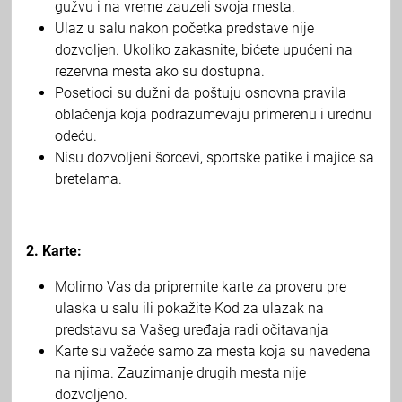
gužvu i na vreme zauzeli svoja mesta.
Ulaz u salu nakon početka predstave nije
dozvoljen. Ukoliko zakasnite, bićete upućeni na
rezervna mesta ako su dostupna.
Posetioci su dužni da poštuju osnovna pravila
oblačenja koja podrazumevaju primerenu i urednu
odeću.
Nisu dozvoljeni šorcevi, sportske patike i majice sa
bretelama.
2. Karte:
Molimo Vas da pripremite karte za proveru pre
ulaska u salu ili pokažite Kod za ulazak na
predstavu sa Vašeg uređaja radi očitavanja
Karte su važeće samo za mesta koja su navedena
na njima. Zauzimanje drugih mesta nije
dozvoljeno.