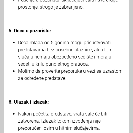
prostorije, strogo je zabranjeno.
5. Deca u pozorištu:
Deca mlađa od 5 godina mogu prisustvovati
predstavama bez posebne ulaznice, ali u tom
slučaju nemaju obezbeđeno sedište i moraju
sedeti u krilu punoletnog pratioca.
Molimo da proverite preporuke u vezi sa uzrastom
za određene predstave.
6. Ulazak i izlazak:
Nakon početka predstave, vrata sale će biti
zatvorena. Izlazak tokom izvođenja nije
preporučen, osim u hitnim slučajevima.