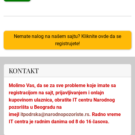
Nemate nalog na našem sajtu? Kliknite ovde da se
registrujete!
KONTAKT
Molimo Vas, da se za sve probleme koje imate sa
registracijom na sajt, prijavljivanjem i onlajn
kupovinom ulaznica, obratite IT centru Narodnog
pozorišta u Beogradu na
imejl
itpodrska@narodnopozoriste.rs
. Radno vreme
IT centra je radnim danima od 8 do 16 časova.