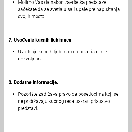
Molimo Vas da nakon završetka predstave
sačekate da se svetla u sali upale pre napuštanja
svojih mesta.
7. Uvođenje kućnih ljubimaca:
Uvođenje kućnih ljubimaca u pozorište nije
dozvoljeno.
8. Dodatne informacije:
Pozorište zadržava pravo da posetiocima koji se
ne pridržavaju kućnog reda uskrati prisustvo
predstavi.