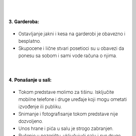
3. Garderoba:
Ostavljanje jakni i kesa na garderobi je obavezno i
besplatno.
Skupocene i lične stvari posetioci su u obavezi da
ponesu sa sobom i sami vode računa o njima.
4. Ponašanje u sali:
Tokom predstave molimo za tišinu. Isključite
mobilne telefone i druge uređaje koji mogu ometati
izvođenje ili publiku.
Snimanje i fotografisanje tokom predstave nije
dozvoljeno.
Unos hrane i pića u salu je strogo zabranjen.
Pušenje u pozorištu, uključujući salu i sve druge