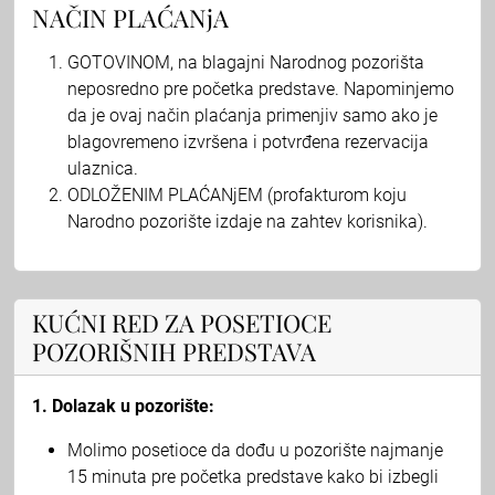
NAČIN PLAĆANjA
GOTOVINOM, na blagajni Narodnog pozorišta
neposredno pre početka predstave. Napominjemo
da je ovaj način plaćanja primenjiv samo ako je
blagovremeno izvršena i potvrđena rezervacija
ulaznica.
ODLOŽENIM PLAĆANjEM (profakturom koju
Narodno pozorište izdaje na zahtev korisnika).
KUĆNI RED ZA POSETIOCE
POZORIŠNIH PREDSTAVA
1. Dolazak u pozorište:
Molimo posetioce da dođu u pozorište najmanje
15 minuta pre početka predstave kako bi izbegli