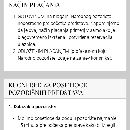
NAČIN PLAĆANjA
GOTOVINOM, na blagajni Narodnog pozorišta
neposredno pre početka predstave. Napominjemo
da je ovaj način plaćanja primenjiv samo ako je
blagovremeno izvršena i potvrđena rezervacija
ulaznica.
ODLOŽENIM PLAĆANjEM (profakturom koju
Narodno pozorište izdaje na zahtev korisnika).
KUĆNI RED ZA POSETIOCE
POZORIŠNIH PREDSTAVA
1. Dolazak u pozorište:
Molimo posetioce da dođu u pozorište najmanje
15 minuta pre početka predstave kako bi izbegli