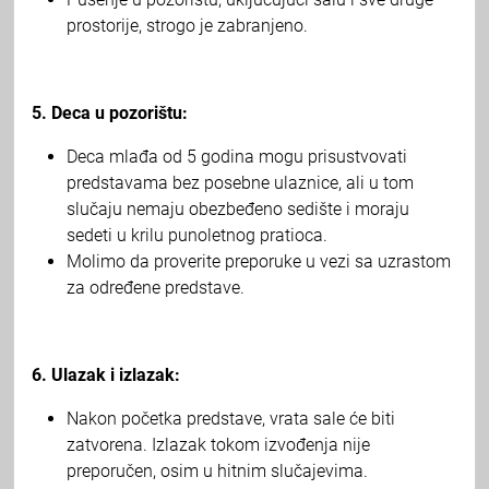
prostorije, strogo je zabranjeno.
5. Deca u pozorištu:
Deca mlađa od 5 godina mogu prisustvovati
predstavama bez posebne ulaznice, ali u tom
slučaju nemaju obezbeđeno sedište i moraju
sedeti u krilu punoletnog pratioca.
Molimo da proverite preporuke u vezi sa uzrastom
za određene predstave.
6. Ulazak i izlazak:
Nakon početka predstave, vrata sale će biti
zatvorena. Izlazak tokom izvođenja nije
preporučen, osim u hitnim slučajevima.