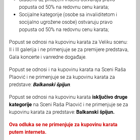
popusta od 50% na redovnu cenu karata;
Socijalne kategorije (osobe sa invaliditetom i
socijalno ugrožene osobe) ostvaruju pravo
popusta od 50% na redovnu cenu karata;
Popust se odnosi na kupovinu karata za Veliku scenu:
II i III galerija i ne primenjuje se za premijere predstava,
Gala koncerte i vanredne događaje.
Popust se odnosi i na kupovinu karata na Sceni Raša
Plaović i ne primenjuje se za kupovinu karata za
predstave:
Balkanski špijun
.
Popust se odnosi na kupovinu karata
isključivo druge
kategorije
na Sceni Raša Plaović i ne primenjuje se za
kupovinu karata za predstave:
Balkanski špijun.
Ova odluka se ne primenjuje za kupovinu karata
putem interneta.