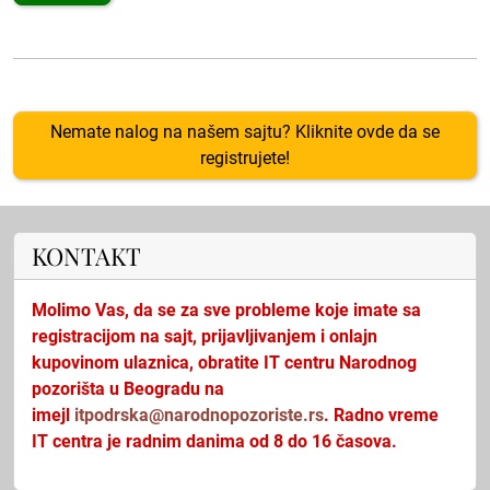
Nemate nalog na našem sajtu? Kliknite ovde da se
registrujete!
KONTAKT
Molimo Vas, da se za sve probleme koje imate sa
registracijom na sajt, prijavljivanjem i onlajn
kupovinom ulaznica, obratite IT centru Narodnog
pozorišta u Beogradu na
imejl
itpodrska@narodnopozoriste.rs
. Radno vreme
IT centra je radnim danima od 8 do 16 časova.