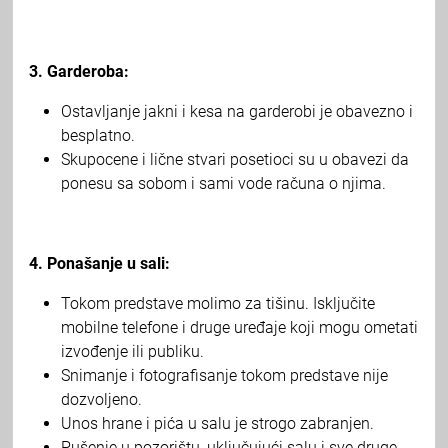
3. Garderoba:
Ostavljanje jakni i kesa na garderobi je obavezno i
besplatno.
Skupocene i lične stvari posetioci su u obavezi da
ponesu sa sobom i sami vode računa o njima.
4. Ponašanje u sali:
Tokom predstave molimo za tišinu. Isključite
mobilne telefone i druge uređaje koji mogu ometati
izvođenje ili publiku.
Snimanje i fotografisanje tokom predstave nije
dozvoljeno.
Unos hrane i pića u salu je strogo zabranjen.
Pušenje u pozorištu, uključujući salu i sve druge