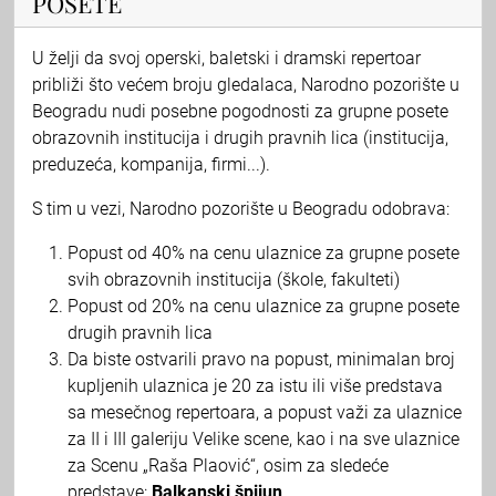
POSETE
U želji da svoj operski, baletski i dramski repertoar
približi što većem broju gledalaca, Narodno pozorište u
Beogradu nudi posebne pogodnosti za grupne posete
obrazovnih institucija i drugih pravnih lica (institucija,
preduzeća, kompanija, firmi...).
S tim u vezi, Narodno pozorište u Beogradu odobrava:
Popust od 40% na cenu ulaznice za grupne posete
svih obrazovnih institucija (škole, fakulteti)
Popust od 20% na cenu ulaznice za grupne posete
drugih pravnih lica
Da biste ostvarili pravo na popust, minimalan broj
kupljenih ulaznica je 20 za istu ili više predstava
sa mesečnog repertoara, a popust važi za ulaznice
za II i III galeriju Velike scene, kao i na sve ulaznice
za Scenu „Raša Plaović“, osim za sledeće
predstave:
Balkanski špijun
.