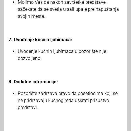
Molimo Vas da nakon završetka predstave
sačekate da se svetla u sali upale pre napuštanja
svojih mesta.
7. Uvođenje kućnih ljubimaca:
Uvođenje kućnih ljubimaca u pozorište nije
dozvoljeno.
8. Dodatne informacije:
Pozorište zadržava pravo da posetiocima koji se
ne pridržavaju kućnog reda uskrati prisustvo
predstavi.