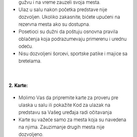
gužvu i na vreme zauzeli svoja mesta.
Ulaz u salu nakon početka predstave nije
dozvoljen. Ukoliko zakasnite, bićete upućeni na
rezervna mesta ako su dostupna.
Posetioci su dužni da poštuju osnovna pravila
oblačenja koja podrazumevaju primerenu i urednu
odeću.
Nisu dozvoljeni šorcevi, sportske patike i majice sa
bretelama.
2. Karte:
Molimo Vas da pripremite karte za proveru pre
ulaska u salu ili pokažite Kod za ulazak na
predstavu sa Vašeg uređaja radi očitavanja
Karte su važeće samo za mesta koja su navedena
na njima. Zauzimanje drugih mesta nije
dozvoljeno.