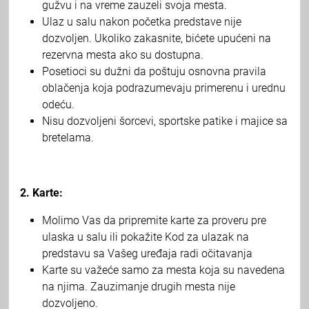
gužvu i na vreme zauzeli svoja mesta.
Ulaz u salu nakon početka predstave nije
dozvoljen. Ukoliko zakasnite, bićete upućeni na
rezervna mesta ako su dostupna.
Posetioci su dužni da poštuju osnovna pravila
oblačenja koja podrazumevaju primerenu i urednu
odeću.
Nisu dozvoljeni šorcevi, sportske patike i majice sa
bretelama.
2. Karte:
Molimo Vas da pripremite karte za proveru pre
ulaska u salu ili pokažite Kod za ulazak na
predstavu sa Vašeg uređaja radi očitavanja
Karte su važeće samo za mesta koja su navedena
na njima. Zauzimanje drugih mesta nije
dozvoljeno.