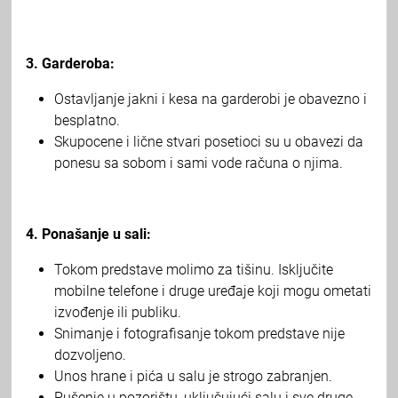
3. Garderoba:
Ostavljanje jakni i kesa na garderobi je obavezno i
besplatno.
Skupocene i lične stvari posetioci su u obavezi da
ponesu sa sobom i sami vode računa o njima.
4. Ponašanje u sali:
Tokom predstave molimo za tišinu. Isključite
mobilne telefone i druge uređaje koji mogu ometati
izvođenje ili publiku.
Snimanje i fotografisanje tokom predstave nije
dozvoljeno.
Unos hrane i pića u salu je strogo zabranjen.
Pušenje u pozorištu, uključujući salu i sve druge