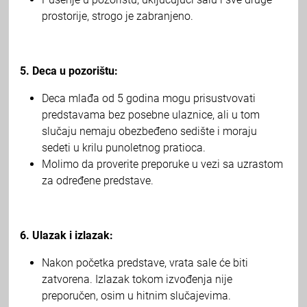
prostorije, strogo je zabranjeno.
5. Deca u pozorištu:
Deca mlađa od 5 godina mogu prisustvovati
predstavama bez posebne ulaznice, ali u tom
slučaju nemaju obezbeđeno sedište i moraju
sedeti u krilu punoletnog pratioca.
Molimo da proverite preporuke u vezi sa uzrastom
za određene predstave.
6. Ulazak i izlazak:
Nakon početka predstave, vrata sale će biti
zatvorena. Izlazak tokom izvođenja nije
preporučen, osim u hitnim slučajevima.