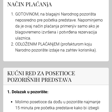
NAČIN PLAĆANjA
GOTOVINOM, na blagajni Narodnog pozorišta
neposredno pre početka predstave. Napominjemo
da je ovaj način plaćanja primenjiv samo ako je
blagovremeno izvršena i potvrđena rezervacija
ulaznica.
ODLOŽENIM PLAĆANjEM (profakturom koju
Narodno pozorište izdaje na zahtev korisnika).
KUĆNI RED ZA POSETIOCE
POZORIŠNIH PREDSTAVA
1. Dolazak u pozorište:
Molimo posetioce da dođu u pozorište najmanje
15 minuta pre početka predstave kako bi izbegli