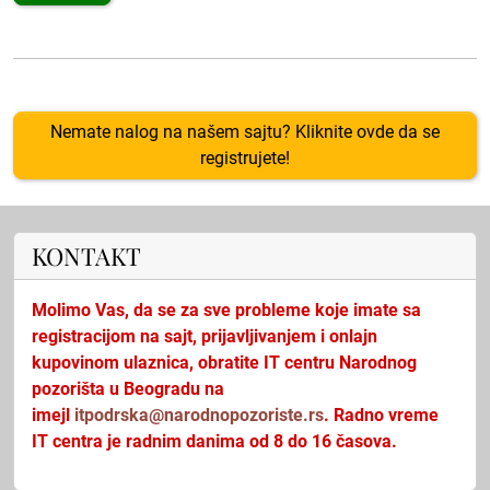
Nemate nalog na našem sajtu? Kliknite ovde da se
registrujete!
KONTAKT
Molimo Vas, da se za sve probleme koje imate sa
registracijom na sajt, prijavljivanjem i onlajn
kupovinom ulaznica, obratite IT centru Narodnog
pozorišta u Beogradu na
imejl
itpodrska@narodnopozoriste.rs
. Radno vreme
IT centra je radnim danima od 8 do 16 časova.