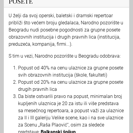
POSETE
U želji da svoj operski, baletski i dramski repertoar
približi što većem broju gledalaca, Narodno pozorište u
Beogradu nudi posebne pogodnosti za grupne posete
obrazovnih institucija i drugih pravnih lica (institucija,
preduzeća, kompanija, firmi...).
S tim u vezi, Narodno pozorište u Beogradu odobrava:
Popust od 40% na cenu ulaznice za grupne posete
svih obrazovnih institucija (škole, fakulteti)
Popust od 20% na cenu ulaznice za grupne posete
drugih pravnih lica
Da biste ostvarili pravo na popust, minimalan broj
kupljenih ulaznica je 20 za istu ili više predstava
sa mesečnog repertoara, a popust važi za ulaznice
za II i III galeriju Velike scene, kao i na sve ulaznice
za Scenu „Raša Plaović“, osim za sledeće
predstave:
Balkanski špijun
.