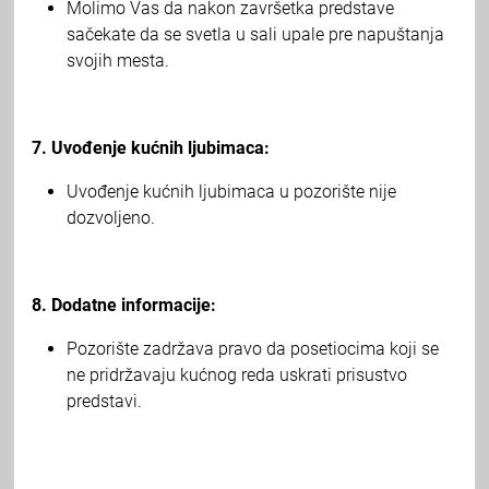
Molimo Vas da nakon završetka predstave
sačekate da se svetla u sali upale pre napuštanja
svojih mesta.
7. Uvođenje kućnih ljubimaca:
Uvođenje kućnih ljubimaca u pozorište nije
dozvoljeno.
8. Dodatne informacije:
Pozorište zadržava pravo da posetiocima koji se
ne pridržavaju kućnog reda uskrati prisustvo
predstavi.