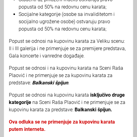
popusta od 50% na redovnu cenu karata;
Socijalne kategorije (osobe sa invaliditetom i
socijalno ugrožene osobe) ostvaruju pravo
popusta od 50% na redovnu cenu karata;
Popust se odnosi na kupovinu karata za Veliku scenu:
II i III galerija i ne primenjuje se za premijere predstava,
Gala koncerte i vanredne događaje.
Popust se odnosi i na kupovinu karata na Sceni Raša
Plaović i ne primenjuje se za kupovinu karata za
predstave:
Balkanski špijun
.
Popust se odnosi na kupovinu karata
isključivo druge
kategorije
na Sceni Raša Plaović i ne primenjuje se za
kupovinu karata za predstave:
Balkanski špijun.
Ova odluka se ne primenjuje za kupovinu karata
putem interneta.