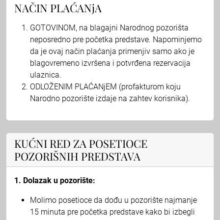
NAČIN PLAĆANjA
GOTOVINOM, na blagajni Narodnog pozorišta
neposredno pre početka predstave. Napominjemo
da je ovaj način plaćanja primenjiv samo ako je
blagovremeno izvršena i potvrđena rezervacija
ulaznica.
ODLOŽENIM PLAĆANjEM (profakturom koju
Narodno pozorište izdaje na zahtev korisnika).
KUĆNI RED ZA POSETIOCE
POZORIŠNIH PREDSTAVA
1. Dolazak u pozorište:
Molimo posetioce da dođu u pozorište najmanje
15 minuta pre početka predstave kako bi izbegli