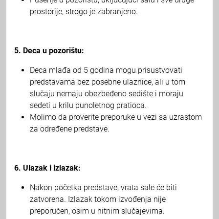
prostorije, strogo je zabranjeno.
5. Deca u pozorištu:
Deca mlađa od 5 godina mogu prisustvovati
predstavama bez posebne ulaznice, ali u tom
slučaju nemaju obezbeđeno sedište i moraju
sedeti u krilu punoletnog pratioca.
Molimo da proverite preporuke u vezi sa uzrastom
za određene predstave.
6. Ulazak i izlazak:
Nakon početka predstave, vrata sale će biti
zatvorena. Izlazak tokom izvođenja nije
preporučen, osim u hitnim slučajevima.