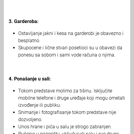
3. Garderoba:
Ostavljanje jakni i kesa na garderobi je obavezno i
besplatno.
Skupocene i lične stvari posetioci su u obavezi da
ponesu sa sobom i sami vode računa o njima.
4. Ponašanje u sali:
Tokom predstave molimo za tišinu. Isključite
mobilne telefone i druge uređaje koji mogu ometati
izvođenje ili publiku.
Snimanje i fotografisanje tokom predstave nije
dozvoljeno.
Unos hrane i pića u salu je strogo zabranjen.
Pušenje u pozorištu, uključujući salu i sve druge