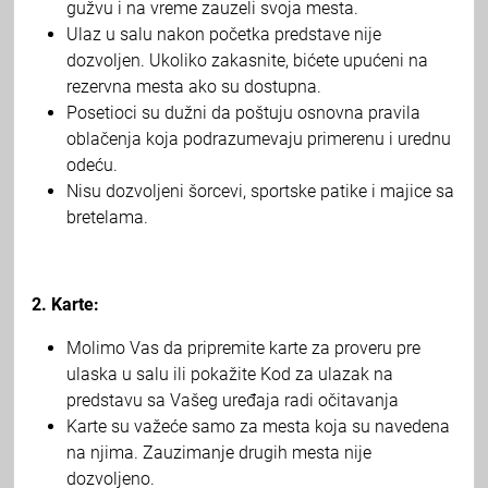
gužvu i na vreme zauzeli svoja mesta.
Ulaz u salu nakon početka predstave nije
dozvoljen. Ukoliko zakasnite, bićete upućeni na
rezervna mesta ako su dostupna.
Posetioci su dužni da poštuju osnovna pravila
oblačenja koja podrazumevaju primerenu i urednu
odeću.
Nisu dozvoljeni šorcevi, sportske patike i majice sa
bretelama.
2. Karte:
Molimo Vas da pripremite karte za proveru pre
ulaska u salu ili pokažite Kod za ulazak na
predstavu sa Vašeg uređaja radi očitavanja
Karte su važeće samo za mesta koja su navedena
na njima. Zauzimanje drugih mesta nije
dozvoljeno.