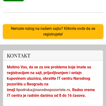
Nemate nalog na našem sajtu? Kliknite ovde da se
registrujete!
KONTAKT
Molimo Vas, da se za sve probleme koje imate sa
registracijom na sajt, prijavljivanjem i onlajn
kupovinom ulaznica, obratite IT centru Narodnog
pozorišta u Beogradu na
imejl
itpodrska@narodnopozoriste.rs
. Radno vreme
IT centra je radnim danima od 8 do 16 časova.