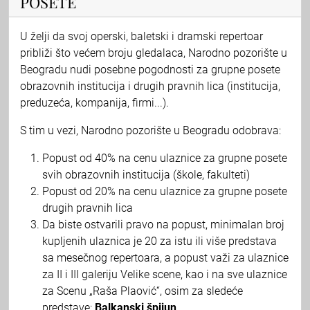
POSETE
U želji da svoj operski, baletski i dramski repertoar
približi što većem broju gledalaca, Narodno pozorište u
Beogradu nudi posebne pogodnosti za grupne posete
obrazovnih institucija i drugih pravnih lica (institucija,
preduzeća, kompanija, firmi...).
S tim u vezi, Narodno pozorište u Beogradu odobrava:
Popust od 40% na cenu ulaznice za grupne posete
svih obrazovnih institucija (škole, fakulteti)
Popust od 20% na cenu ulaznice za grupne posete
drugih pravnih lica
Da biste ostvarili pravo na popust, minimalan broj
kupljenih ulaznica je 20 za istu ili više predstava
sa mesečnog repertoara, a popust važi za ulaznice
za II i III galeriju Velike scene, kao i na sve ulaznice
za Scenu „Raša Plaović“, osim za sledeće
predstave:
Balkanski špijun
.