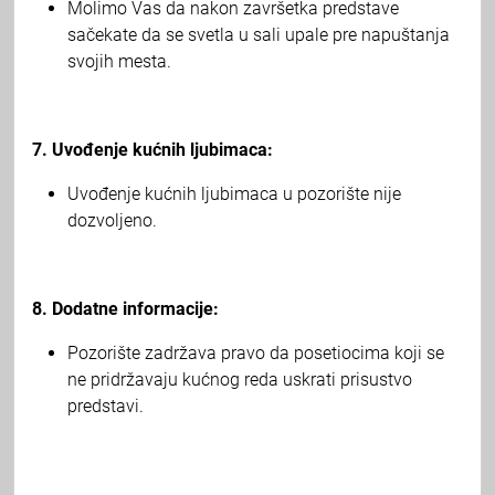
Molimo Vas da nakon završetka predstave
sačekate da se svetla u sali upale pre napuštanja
svojih mesta.
7. Uvođenje kućnih ljubimaca:
Uvođenje kućnih ljubimaca u pozorište nije
dozvoljeno.
8. Dodatne informacije:
Pozorište zadržava pravo da posetiocima koji se
ne pridržavaju kućnog reda uskrati prisustvo
predstavi.