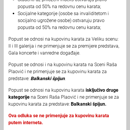
popusta od 50% na redovnu cenu karata;
Socijalne kategorije (osobe sa invaliditetom i
socijalno ugrožene osobe) ostvaruju pravo
popusta od 50% na redovnu cenu karata;
Popust se odnosi na kupovinu karata za Veliku scenu:
II i III galerija i ne primenjuje se za premijere predstava,
Gala koncerte i vanredne događaje.
Popust se odnosi i na kupovinu karata na Sceni Raša
Plaović i ne primenjuje se za kupovinu karata za
predstave:
Balkanski špijun
.
Popust se odnosi na kupovinu karata
isključivo druge
kategorije
na Sceni Raša Plaović i ne primenjuje se za
kupovinu karata za predstave:
Balkanski špijun.
Ova odluka se ne primenjuje za kupovinu karata
putem interneta.