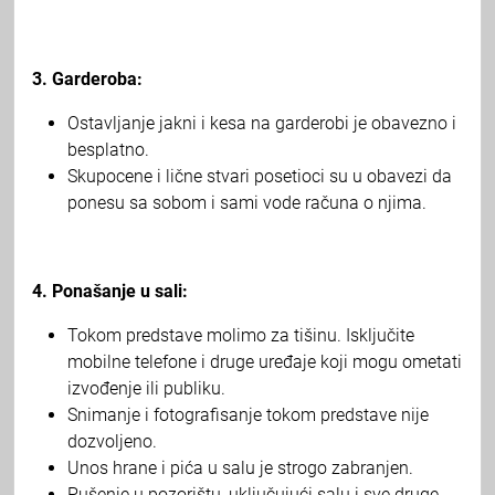
3. Garderoba:
Ostavljanje jakni i kesa na garderobi je obavezno i
besplatno.
Skupocene i lične stvari posetioci su u obavezi da
ponesu sa sobom i sami vode računa o njima.
4. Ponašanje u sali:
Tokom predstave molimo za tišinu. Isključite
mobilne telefone i druge uređaje koji mogu ometati
izvođenje ili publiku.
Snimanje i fotografisanje tokom predstave nije
dozvoljeno.
Unos hrane i pića u salu je strogo zabranjen.
Pušenje u pozorištu, uključujući salu i sve druge