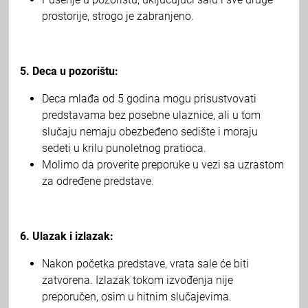
prostorije, strogo je zabranjeno.
5. Deca u pozorištu:
Deca mlađa od 5 godina mogu prisustvovati
predstavama bez posebne ulaznice, ali u tom
slučaju nemaju obezbeđeno sedište i moraju
sedeti u krilu punoletnog pratioca.
Molimo da proverite preporuke u vezi sa uzrastom
za određene predstave.
6. Ulazak i izlazak:
Nakon početka predstave, vrata sale će biti
zatvorena. Izlazak tokom izvođenja nije
preporučen, osim u hitnim slučajevima.