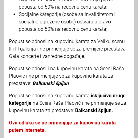
popusta od 50% na redovnu cenu karata;
Socijalne kategorije (osobe sa invaliditetom i
socijalno ugrožene osobe) ostvaruju pravo
popusta od 50% na redovnu cenu karata;
Popust se odnosi na kupovinu karata za Veliku scenu:
II i III galerija i ne primenjuje se za premijere predstava,
Gala koncerte i vanredne događaje.
Popust se odnosi i na kupovinu karata na Sceni Raša
Plaović i ne primenjuje se za kupovinu karata za
predstave:
Balkanski špijun
.
Popust se odnosi na kupovinu karata
isključivo druge
kategorije
na Sceni Raša Plaović i ne primenjuje se za
kupovinu karata za predstave:
Balkanski špijun.
Ova odluka se ne primenjuje za kupovinu karata
putem interneta.