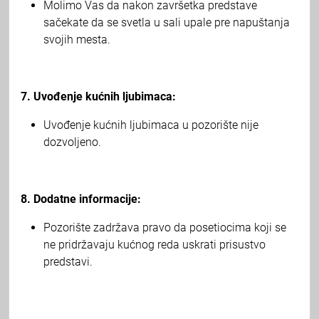
Molimo Vas da nakon završetka predstave
sačekate da se svetla u sali upale pre napuštanja
svojih mesta.
7. Uvođenje kućnih ljubimaca:
Uvođenje kućnih ljubimaca u pozorište nije
dozvoljeno.
8. Dodatne informacije:
Pozorište zadržava pravo da posetiocima koji se
ne pridržavaju kućnog reda uskrati prisustvo
predstavi.