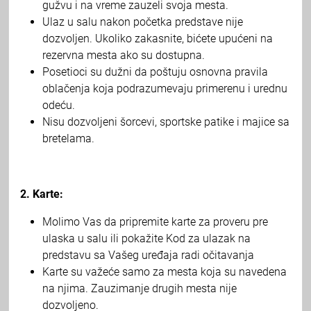
gužvu i na vreme zauzeli svoja mesta.
Ulaz u salu nakon početka predstave nije
dozvoljen. Ukoliko zakasnite, bićete upućeni na
rezervna mesta ako su dostupna.
Posetioci su dužni da poštuju osnovna pravila
oblačenja koja podrazumevaju primerenu i urednu
odeću.
Nisu dozvoljeni šorcevi, sportske patike i majice sa
bretelama.
2. Karte:
Molimo Vas da pripremite karte za proveru pre
ulaska u salu ili pokažite Kod za ulazak na
predstavu sa Vašeg uređaja radi očitavanja
Karte su važeće samo za mesta koja su navedena
na njima. Zauzimanje drugih mesta nije
dozvoljeno.