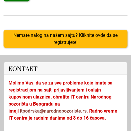
Nemate nalog na našem sajtu? Kliknite ovde da se
registrujete!
KONTAKT
Molimo Vas, da se za sve probleme koje imate sa
registracijom na sajt, prijavljivanjem i onlajn
kupovinom ulaznica, obratite IT centru Narodnog
pozorišta u Beogradu na
imejl
itpodrska@narodnopozoriste.rs
. Radno vreme
IT centra je radnim danima od 8 do 16 časova.