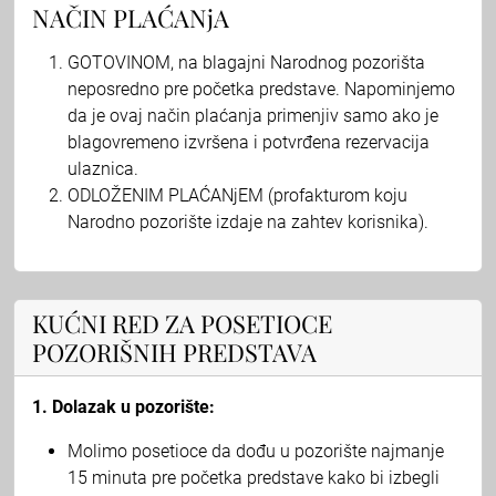
NAČIN PLAĆANjA
GOTOVINOM, na blagajni Narodnog pozorišta
neposredno pre početka predstave. Napominjemo
da je ovaj način plaćanja primenjiv samo ako je
blagovremeno izvršena i potvrđena rezervacija
ulaznica.
ODLOŽENIM PLAĆANjEM (profakturom koju
Narodno pozorište izdaje na zahtev korisnika).
KUĆNI RED ZA POSETIOCE
POZORIŠNIH PREDSTAVA
1. Dolazak u pozorište:
Molimo posetioce da dođu u pozorište najmanje
15 minuta pre početka predstave kako bi izbegli