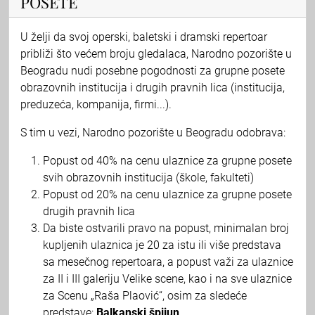
POSETE
U želji da svoj operski, baletski i dramski repertoar
približi što većem broju gledalaca, Narodno pozorište u
Beogradu nudi posebne pogodnosti za grupne posete
obrazovnih institucija i drugih pravnih lica (institucija,
preduzeća, kompanija, firmi...).
S tim u vezi, Narodno pozorište u Beogradu odobrava:
Popust od 40% na cenu ulaznice za grupne posete
svih obrazovnih institucija (škole, fakulteti)
Popust od 20% na cenu ulaznice za grupne posete
drugih pravnih lica
Da biste ostvarili pravo na popust, minimalan broj
kupljenih ulaznica je 20 za istu ili više predstava
sa mesečnog repertoara, a popust važi za ulaznice
za II i III galeriju Velike scene, kao i na sve ulaznice
za Scenu „Raša Plaović“, osim za sledeće
predstave:
Balkanski špijun
.