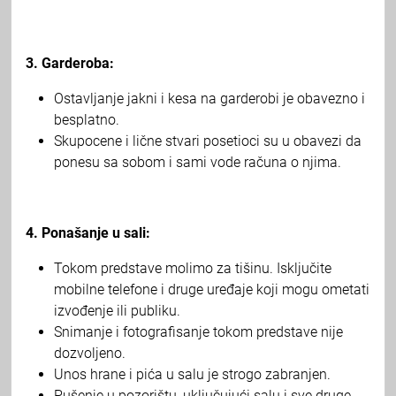
3. Garderoba:
Ostavljanje jakni i kesa na garderobi je obavezno i
besplatno.
Skupocene i lične stvari posetioci su u obavezi da
ponesu sa sobom i sami vode računa o njima.
4. Ponašanje u sali:
Tokom predstave molimo za tišinu. Isključite
mobilne telefone i druge uređaje koji mogu ometati
izvođenje ili publiku.
Snimanje i fotografisanje tokom predstave nije
dozvoljeno.
Unos hrane i pića u salu je strogo zabranjen.
Pušenje u pozorištu, uključujući salu i sve druge