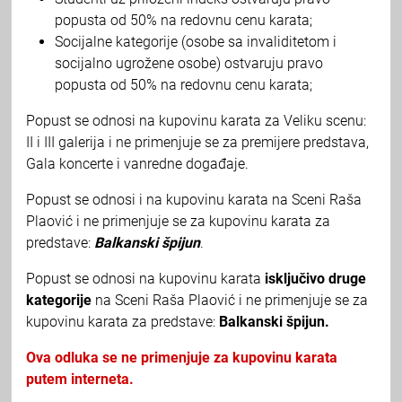
popusta od 50% na redovnu cenu karata;
Socijalne kategorije (osobe sa invaliditetom i
socijalno ugrožene osobe) ostvaruju pravo
popusta od 50% na redovnu cenu karata;
Popust se odnosi na kupovinu karata za Veliku scenu:
II i III galerija i ne primenjuje se za premijere predstava,
Gala koncerte i vanredne događaje.
Popust se odnosi i na kupovinu karata na Sceni Raša
Plaović i ne primenjuje se za kupovinu karata za
predstave:
Balkanski špijun
.
Popust se odnosi na kupovinu karata
isključivo druge
kategorije
na Sceni Raša Plaović i ne primenjuje se za
kupovinu karata za predstave:
Balkanski špijun.
Ova odluka se ne primenjuje za kupovinu karata
putem interneta.