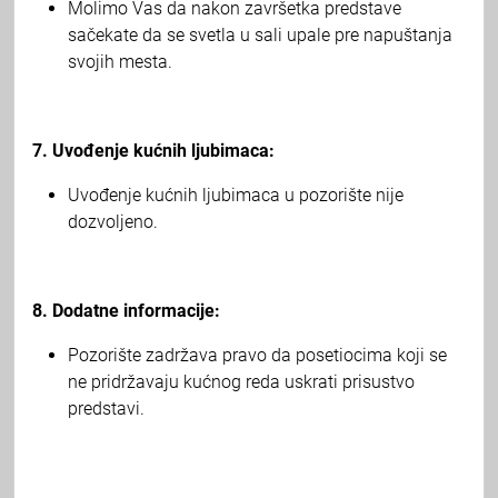
Molimo Vas da nakon završetka predstave
sačekate da se svetla u sali upale pre napuštanja
svojih mesta.
7. Uvođenje kućnih ljubimaca:
Uvođenje kućnih ljubimaca u pozorište nije
dozvoljeno.
8. Dodatne informacije:
Pozorište zadržava pravo da posetiocima koji se
ne pridržavaju kućnog reda uskrati prisustvo
predstavi.