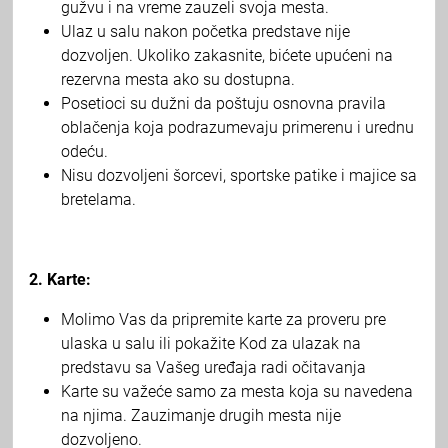
gužvu i na vreme zauzeli svoja mesta.
Ulaz u salu nakon početka predstave nije
dozvoljen. Ukoliko zakasnite, bićete upućeni na
rezervna mesta ako su dostupna.
Posetioci su dužni da poštuju osnovna pravila
oblačenja koja podrazumevaju primerenu i urednu
odeću.
Nisu dozvoljeni šorcevi, sportske patike i majice sa
bretelama.
2. Karte:
Molimo Vas da pripremite karte za proveru pre
ulaska u salu ili pokažite Kod za ulazak na
predstavu sa Vašeg uređaja radi očitavanja
Karte su važeće samo za mesta koja su navedena
na njima. Zauzimanje drugih mesta nije
dozvoljeno.