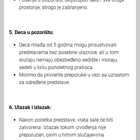
prostorije, strogo je zabranjeno.
5. Deca u pozorištu:
Deca mlađa od 5 godina mogu prisustvovati
predstavama bez posebne ulaznice, ali u tom
slučaju nemaju obezbeđeno sedište i moraju
sedeti u krilu punoletnog pratioca.
Molimo da proverite preporuke u vezi sa uzrastom
za određene predstave.
6. Ulazak i izlazak:
Nakon početka predstave, vrata sale će biti
zatvorena. Izlazak tokom izvođenja nije
preporučen, osim u hitnim slučajevima.