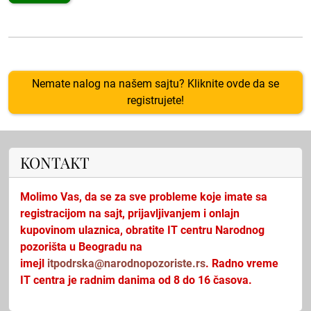
Nemate nalog na našem sajtu? Kliknite ovde da se
registrujete!
KONTAKT
Molimo Vas, da se za sve probleme koje imate sa
registracijom na sajt, prijavljivanjem i onlajn
kupovinom ulaznica, obratite IT centru Narodnog
pozorišta u Beogradu na
imejl
itpodrska@narodnopozoriste.rs
. Radno vreme
IT centra je radnim danima od 8 do 16 časova.