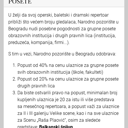
POSETE
U želji da svoj operski, baletski i dramski repertoar
približi što većem broju gledalaca, Narodno pozorište u
Beogradu nudi posebne pogodnosti za grupne posete
obrazovnih institucija i drugih pravnih lica (institucija,
preduzeća, kompanija, firmi...).
S tim u vezi, Narodno pozorište u Beogradu odobrava:
Popust od 40% na cenu ulaznice za grupne posete
svih obrazovnih institucija (škole, fakulteti)
Popust od 20% na cenu ulaznice za grupne posete
drugih pravnih lica
Da biste ostvarili pravo na popust, minimalan broj
kupljenih ulaznica je 20 za istu ili više predstava
sa mesečnog repertoara, a popust važi za ulaznice
za II i III galeriju Velike scene, kao i na sve ulaznice
za Scenu „Raša Plaović“, osim za sledeće
predstave:
Balkanski špijun
.