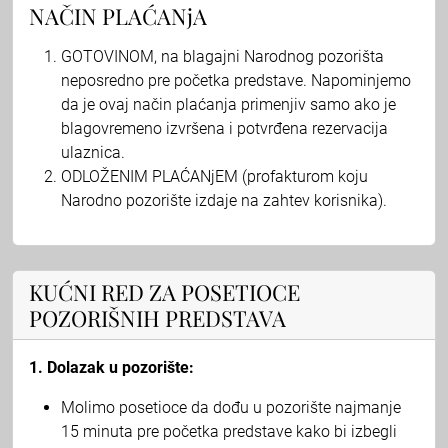
NAČIN PLAĆANjA
GOTOVINOM, na blagajni Narodnog pozorišta
neposredno pre početka predstave. Napominjemo
da je ovaj način plaćanja primenjiv samo ako je
blagovremeno izvršena i potvrđena rezervacija
ulaznica.
ODLOŽENIM PLAĆANjEM (profakturom koju
Narodno pozorište izdaje na zahtev korisnika).
KUĆNI RED ZA POSETIOCE
POZORIŠNIH PREDSTAVA
1. Dolazak u pozorište:
Molimo posetioce da dođu u pozorište najmanje
15 minuta pre početka predstave kako bi izbegli