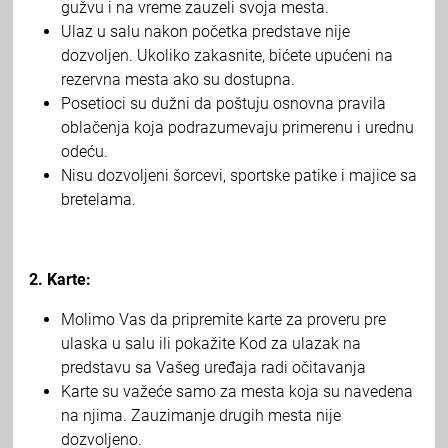
gužvu i na vreme zauzeli svoja mesta.
Ulaz u salu nakon početka predstave nije
dozvoljen. Ukoliko zakasnite, bićete upućeni na
rezervna mesta ako su dostupna.
Posetioci su dužni da poštuju osnovna pravila
oblačenja koja podrazumevaju primerenu i urednu
odeću.
Nisu dozvoljeni šorcevi, sportske patike i majice sa
bretelama.
2. Karte:
Molimo Vas da pripremite karte za proveru pre
ulaska u salu ili pokažite Kod za ulazak na
predstavu sa Vašeg uređaja radi očitavanja
Karte su važeće samo za mesta koja su navedena
na njima. Zauzimanje drugih mesta nije
dozvoljeno.