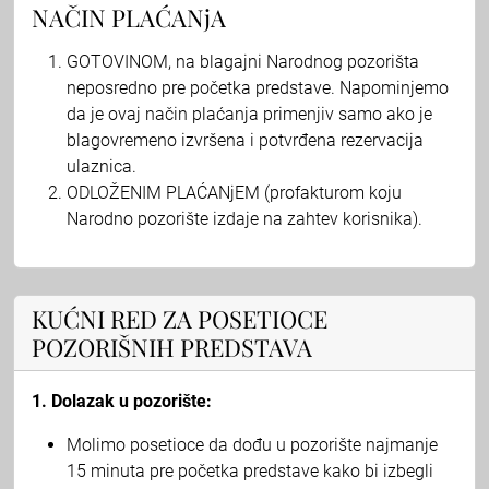
NAČIN PLAĆANjA
GOTOVINOM, na blagajni Narodnog pozorišta
neposredno pre početka predstave. Napominjemo
da je ovaj način plaćanja primenjiv samo ako je
blagovremeno izvršena i potvrđena rezervacija
ulaznica.
ODLOŽENIM PLAĆANjEM (profakturom koju
Narodno pozorište izdaje na zahtev korisnika).
KUĆNI RED ZA POSETIOCE
POZORIŠNIH PREDSTAVA
1. Dolazak u pozorište:
Molimo posetioce da dođu u pozorište najmanje
15 minuta pre početka predstave kako bi izbegli