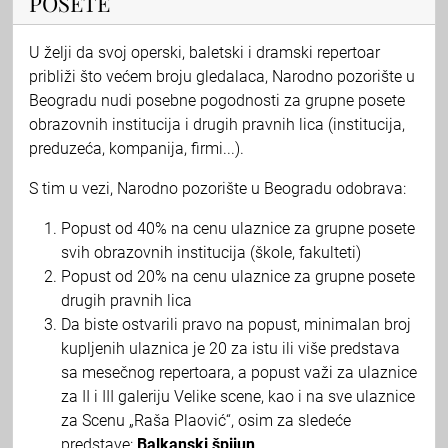
POSETE
U želji da svoj operski, baletski i dramski repertoar
približi što većem broju gledalaca, Narodno pozorište u
Beogradu nudi posebne pogodnosti za grupne posete
obrazovnih institucija i drugih pravnih lica (institucija,
preduzeća, kompanija, firmi...).
S tim u vezi, Narodno pozorište u Beogradu odobrava:
Popust od 40% na cenu ulaznice za grupne posete
svih obrazovnih institucija (škole, fakulteti)
Popust od 20% na cenu ulaznice za grupne posete
drugih pravnih lica
Da biste ostvarili pravo na popust, minimalan broj
kupljenih ulaznica je 20 za istu ili više predstava
sa mesečnog repertoara, a popust važi za ulaznice
za II i III galeriju Velike scene, kao i na sve ulaznice
za Scenu „Raša Plaović“, osim za sledeće
predstave:
Balkanski špijun
.