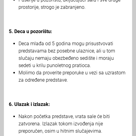
prostorije, strogo je zabranjeno.
5. Deca u pozorištu:
Deca mlađa od 5 godina mogu prisustvovati
predstavama bez posebne ulaznice, ali u tom
slučaju nemaju obezbeđeno sedište i moraju
sedeti u krilu punoletnog pratioca.
Molimo da proverite preporuke u vezi sa uzrastom
za određene predstave.
6. Ulazak i izlazak:
Nakon početka predstave, vrata sale će biti
zatvorena. Izlazak tokom izvođenja nije
preporučen, osim u hitnim slučajevima.