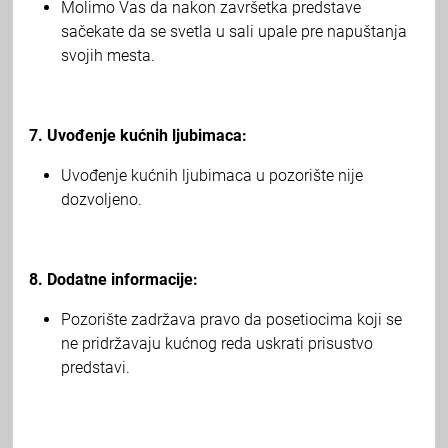
Molimo Vas da nakon završetka predstave
sačekate da se svetla u sali upale pre napuštanja
svojih mesta.
7. Uvođenje kućnih ljubimaca:
Uvođenje kućnih ljubimaca u pozorište nije
dozvoljeno.
8. Dodatne informacije:
Pozorište zadržava pravo da posetiocima koji se
ne pridržavaju kućnog reda uskrati prisustvo
predstavi.