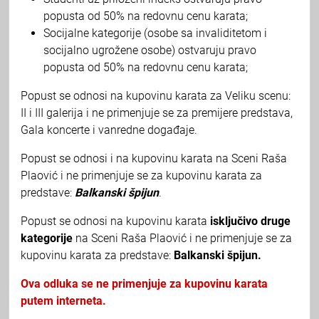
popusta od 50% na redovnu cenu karata;
Socijalne kategorije (osobe sa invaliditetom i
socijalno ugrožene osobe) ostvaruju pravo
popusta od 50% na redovnu cenu karata;
Popust se odnosi na kupovinu karata za Veliku scenu:
II i III galerija i ne primenjuje se za premijere predstava,
Gala koncerte i vanredne događaje.
Popust se odnosi i na kupovinu karata na Sceni Raša
Plaović i ne primenjuje se za kupovinu karata za
predstave:
Balkanski špijun
.
Popust se odnosi na kupovinu karata
isključivo druge
kategorije
na Sceni Raša Plaović i ne primenjuje se za
kupovinu karata za predstave:
Balkanski špijun.
Ova odluka se ne primenjuje za kupovinu karata
putem interneta.