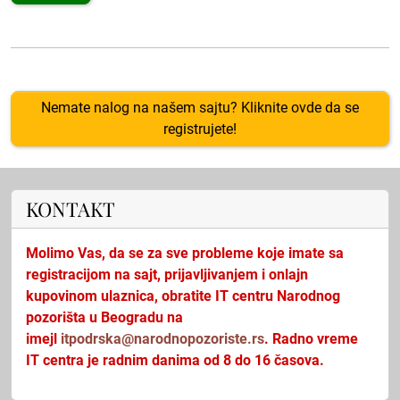
Nemate nalog na našem sajtu? Kliknite ovde da se
registrujete!
KONTAKT
Molimo Vas, da se za sve probleme koje imate sa
registracijom na sajt, prijavljivanjem i onlajn
kupovinom ulaznica, obratite IT centru Narodnog
pozorišta u Beogradu na
imejl
itpodrska@narodnopozoriste.rs
. Radno vreme
IT centra je radnim danima od 8 do 16 časova.