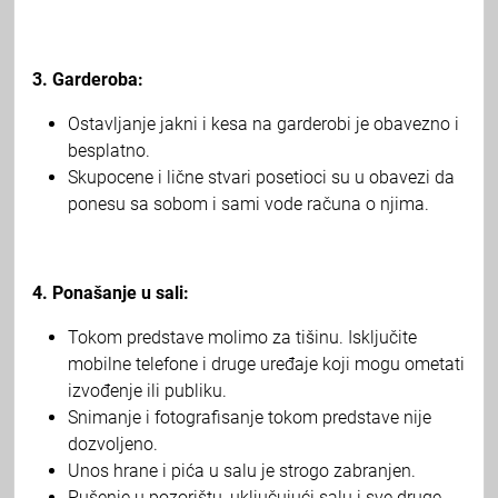
3. Garderoba:
Ostavljanje jakni i kesa na garderobi je obavezno i
besplatno.
Skupocene i lične stvari posetioci su u obavezi da
ponesu sa sobom i sami vode računa o njima.
4. Ponašanje u sali:
Tokom predstave molimo za tišinu. Isključite
mobilne telefone i druge uređaje koji mogu ometati
izvođenje ili publiku.
Snimanje i fotografisanje tokom predstave nije
dozvoljeno.
Unos hrane i pića u salu je strogo zabranjen.
Pušenje u pozorištu, uključujući salu i sve druge