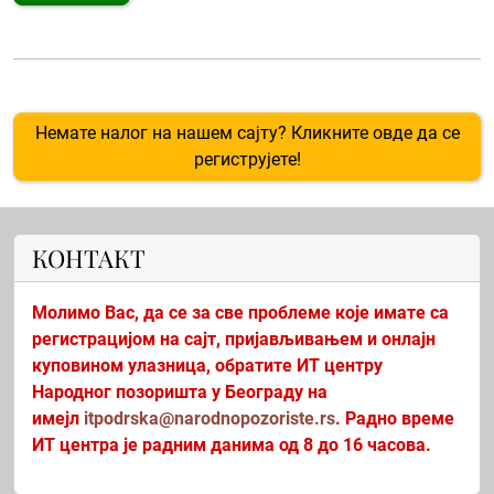
Немате налог на нашем сајту? Кликните овде да се
региструјете!
КОНТАКТ
Молимо Вас, да се за све проблеме које имате са
регистрацијом на сајт, пријављивањем и онлајн
куповином улазница, обратите ИТ центру
Народног позоришта у Београду на
имејл
itpodrska@narodnopozoriste.rs
. Радно време
ИТ центра је радним данима од 8 до 16 часова.