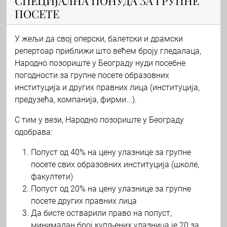
СПЕЦИЈАЛНА ПОНУДА ЗА ГРУПНЕ
ПОСЕТЕ
У жељи да свој оперски, балетски и драмски
репертоар приближи што већем броју гледалаца,
Народно позориште у Београду нуди посебне
погодности за групне посете образовних
институција и других правних лица (институција,
предузећа, компанија, фирми...).
С тим у вези, Народно позориште у Београду
одобрава:
Попуст од 40% на цену улазнице за групне
посете свих образовних институција (школе,
факултети)
Попуст од 20% на цену улазнице за групне
посете других правних лица
Да бисте остварили право на попуст,
минималан број купљених улазница је 20 за