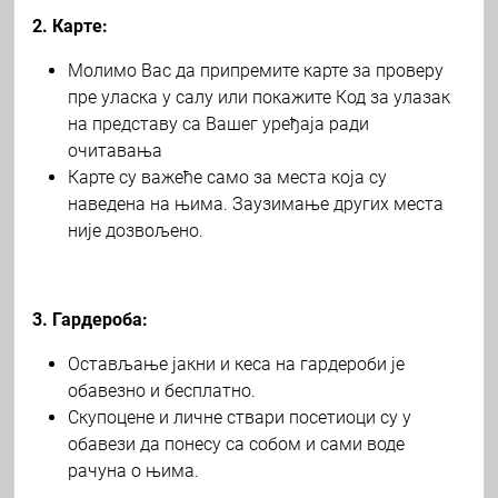
2. Карте:
Молимо Вас да припремите карте за проверу
пре уласка у салу или покажите Код за улазак
на представу са Вашег уређаја ради
очитавања
Карте су важеће само за места која су
наведена на њима. Заузимање других места
није дозвољено.
3. Гардероба:
Остављање јакни и кеса на гардероби је
обавезно и бесплатно.
Скупоцене и личне ствари посетиоци су у
обавези да понесу са собом и сами воде
рачуна о њима.