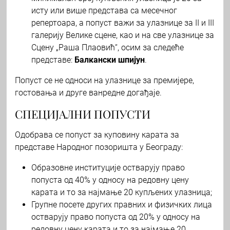
исту или више представа са месечног
репертоара, а попуст важи за улазнице за II и III
галерију Велике сцене, као и на све улазнице за
Сцену „Раша Плаовић“, осим за следеће
представе:
Балкански шпијун
.
Попуст се не односи на улазнице за премијере,
гостовања и друге ванредне догађаје.
СПЕЦИЈАЛНИ ПОПУСТИ
Одобрава се попуст за куповину карата за
представе Народног позоришта у Београду:
Образовне институције остварују право
попуста од 40% у односу на редовну цену
карата и то за најмање 20 купљених улазница;
Групне посете других правних и физичких лица
остварују право попуста од 20% у односу на
редовну цену карата и то за најмање 20