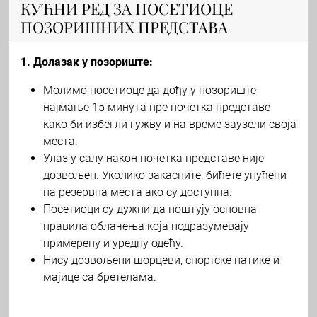
КУЋНИ РЕД ЗА ПОСЕТИОЦЕ
ПОЗОРИШНИХ ПРЕДСТАВА
1. Долазак у позориште:
Молимо посетиоце да дођу у позориште
најмање 15 минута пре почетка представе
како би избегли гужву и на време заузели своја
места.
Улаз у салу након почетка представе није
дозвољен. Уколико закасните, бићете упућени
на резервна места ако су доступна.
Посетиоци су дужни да поштују основна
правила облачења која подразумевају
примерену и уредну одећу.
Нису дозвољени шорцеви, спортске патике и
мајице са бретелама.