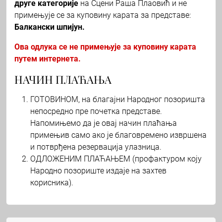
друге категорије
на Сцени Раша Плаовић и не
примењује се за куповину карата за представе:
Балкански шпијун.
Ова одлука се не примењује за куповину карата
путем интернета.
НАЧИН ПЛАЋАЊА
ГОТОВИНОМ, на благајни Народног позоришта
непосредно пре почетка представе.
Напомињемо да је овај начин плаћања
примењив само ако је благовремено извршена
и потврђена резервација улазница.
ОДЛОЖЕНИМ ПЛАЋАЊЕМ (профактуром коју
Народно позориште издаје на захтев
корисника).