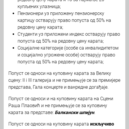
купљених улазница;
Пензионери уз приложену пензионерску
картицу остварују право попуста од 50% на
редовну цену карата;
Студенти уз приложени индекс остварују право
попуста од 50% на редовну цену карата;
Социјалне категорије (особе са инвалидитетом
и социјално угрожене особе) остварују право
попуста од 50% на редовну цену карата;
Попуст се односи на куповину карата за Велику
сцену: II i III галерија и не примењује се за премијере
представа, Гала концерте и ванредне догађаје.
Попуст се односи и на куповину карата на Сцени
Раша Плаовић и не примењује се за куповину
карата за представе:
Балкански шпијун
.
Попуст се односи на куповину карата
искључиво