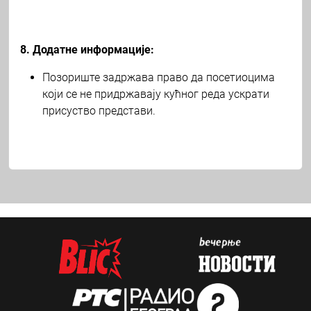
8. Додатне информације:
Позориште задржава право да посетиоцима
који се не придржавају кућног реда ускрати
присуство представи.