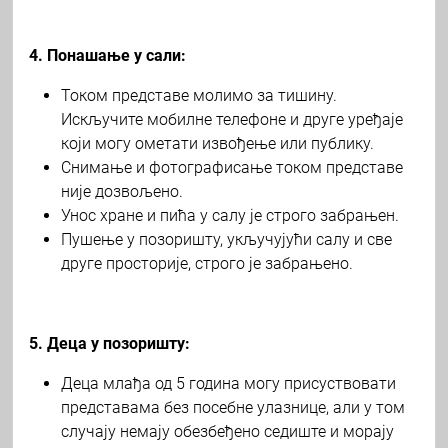
4. Понашање у сали:
Током представе молимо за тишину.
Искључите мобилне телефоне и друге уређаје
који могу ометати извођење или публику.
Снимање и фотографисање током представе
није дозвољено.
Унос хране и пића у салу је строго забрањен.
Пушење у позоришту, укључујући салу и све
друге просторије, строго је забрањено.
5. Деца у позоришту:
Деца млађа од 5 година могу присуствовати
представама без посебне улазнице, али у том
случају немају обезбеђено седиште и морају