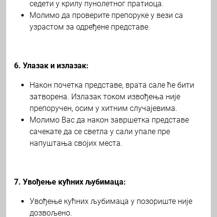
седети у крилу пунолетног пратиоца.
Молимо да проверите препоруке у вези са
узрастом за одређене представе.
6. Улазак и излазак:
Након почетка представе, врата сале ће бити
затворена. Излазак током извођења није
препоручен, осим у хитним случајевима.
Молимо Вас да након завршетка представе
сачекате да се светла у сали упале пре
напуштања својих места.
7. Увођење кућних љубимаца:
Увођење кућних љубимаца у позориште није
дозвољено.