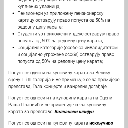
купљених улазница;
Пензионери уз приложену пензионерску
картицу остварују право попуста од 50% на
редовну цену карата;
Студенти уз приложени индекс остварују право
попуста од 50% на редовну цену карата;
Социјалне категорије (особе са инвалидитетом
и социјално угрожене особе) остварују право
попуста од 50% на редовну цену карата;
Попуст се односи на куповину карата за Велику
сцену: II i III галерија и не примењује се за премијере
представа, Гала концерте и ванредне догађаје.
Попуст се односи и на куповину карата на Сцени
Раша Плаовић и не примењује се за куповину
карата за представе:
Балкански шпијун
.
Попуст се односи на куповину карата
искључиво