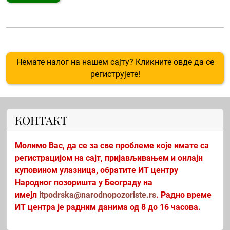
Немате налог на нашем сајту? Кликните овде да се
региструјете!
КОНТАКТ
Молимо Вас, да се за све проблеме које имате са
регистрацијом на сајт, пријављивањем и онлајн
куповином улазница, обратите ИТ центру
Народног позоришта у Београду на
имејл
itpodrska@narodnopozoriste.rs
. Радно време
ИТ центра је радним данима од 8 до 16 часова.