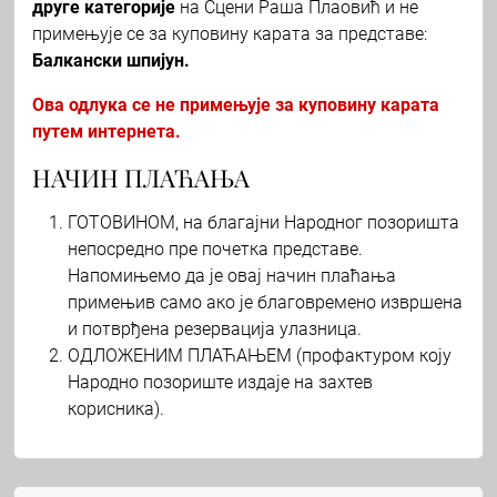
друге категорије
на Сцени Раша Плаовић и не
примењује се за куповину карата за представе:
Балкански шпијун.
Ова одлука се не примењује за куповину карата
путем интернета.
НАЧИН ПЛАЋАЊА
ГОТОВИНОМ, на благајни Народног позоришта
непосредно пре почетка представе.
Напомињемо да је овај начин плаћања
примењив само ако је благовремено извршена
и потврђена резервација улазница.
ОДЛОЖЕНИМ ПЛАЋАЊЕМ (профактуром коју
Народно позориште издаје на захтев
корисника).