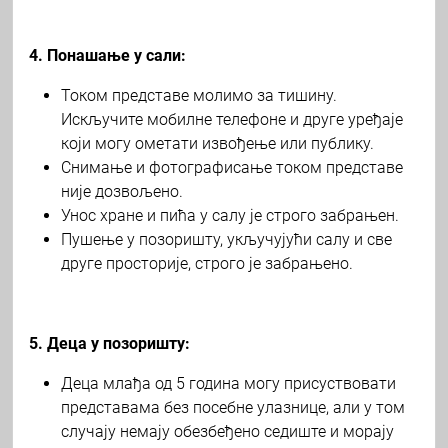
4. Понашање у сали:
Током представе молимо за тишину.
Искључите мобилне телефоне и друге уређаје
који могу ометати извођење или публику.
Снимање и фотографисање током представе
није дозвољено.
Унос хране и пића у салу је строго забрањен.
Пушење у позоришту, укључујући салу и све
друге просторије, строго је забрањено.
5. Деца у позоришту:
Деца млађа од 5 година могу присуствовати
представама без посебне улазнице, али у том
случају немају обезбеђено седиште и морају