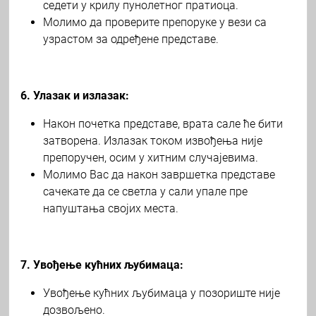
седети у крилу пунолетног пратиоца.
Молимо да проверите препоруке у вези са
узрастом за одређене представе.
6. Улазак и излазак:
Након почетка представе, врата сале ће бити
затворена. Излазак током извођења није
препоручен, осим у хитним случајевима.
Молимо Вас да након завршетка представе
сачекате да се светла у сали упале пре
напуштања својих места.
7. Увођење кућних љубимаца:
Увођење кућних љубимаца у позориште није
дозвољено.