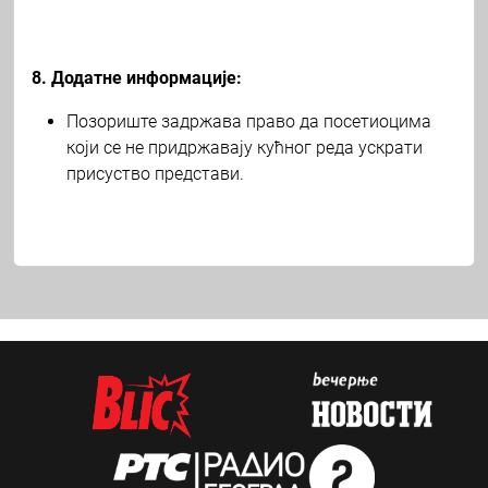
8. Додатне информације:
Позориште задржава право да посетиоцима
који се не придржавају кућног реда ускрати
присуство представи.