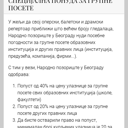
СПЕЦИЈАЛНА ПОНУДА ЗА ГРУПНЕ
ПОСЕТЕ
У жељи да свој оперски, балетски и драмски
репертоар приближи што већем броју гледалаца,
Народно позориште у Београду нуди посебне
погодности за групне посете образовних
институција и других правних лица (институција,
предузећа, компанија, фирми...).
С тим у вези, Народно позориште у Београду
одобрава:
Попуст од 40% на цену улазнице за групне
посете свих образовних институција (школе,
факултети)
Попуст од 20% на цену улазнице за групне
посете других правних лица
Да бисте остварили право на попуст,
минималан број купљених улазница је 20 за