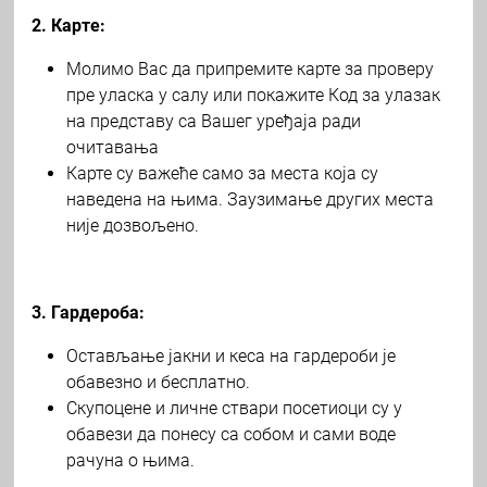
2. Карте:
Молимо Вас да припремите карте за проверу
пре уласка у салу или покажите Код за улазак
на представу са Вашег уређаја ради
очитавања
Карте су важеће само за места која су
наведена на њима. Заузимање других места
није дозвољено.
3. Гардероба:
Остављање јакни и кеса на гардероби је
обавезно и бесплатно.
Скупоцене и личне ствари посетиоци су у
обавези да понесу са собом и сами воде
рачуна о њима.