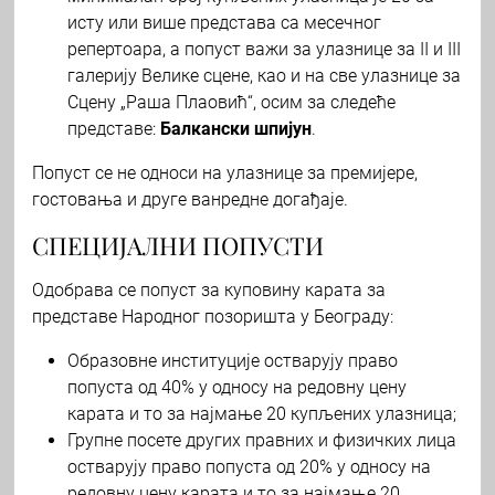
исту или више представа са месечног
репертоара, а попуст важи за улазнице за II и III
галерију Велике сцене, као и на све улазнице за
Сцену „Раша Плаовић“, осим за следеће
представе:
Балкански шпијун
.
Попуст се не односи на улазнице за премијере,
гостовања и друге ванредне догађаје.
СПЕЦИЈАЛНИ ПОПУСТИ
Одобрава се попуст за куповину карата за
представе Народног позоришта у Београду:
Образовне институције остварују право
попуста од 40% у односу на редовну цену
карата и то за најмање 20 купљених улазница;
Групне посете других правних и физичких лица
остварују право попуста од 20% у односу на
редовну цену карата и то за најмање 20