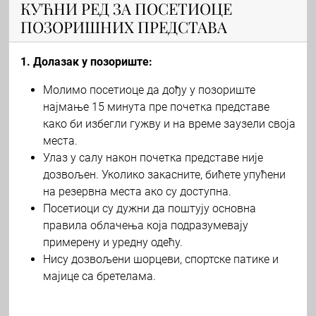
КУЋНИ РЕД ЗА ПОСЕТИОЦЕ
ПОЗОРИШНИХ ПРЕДСТАВА
1. Долазак у позориште:
Молимо посетиоце да дођу у позориште
најмање 15 минута пре почетка представе
како би избегли гужву и на време заузели своја
места.
Улаз у салу након почетка представе није
дозвољен. Уколико закасните, бићете упућени
на резервна места ако су доступна.
Посетиоци су дужни да поштују основна
правила облачења која подразумевају
примерену и уредну одећу.
Нису дозвољени шорцеви, спортске патике и
мајице са бретелама.