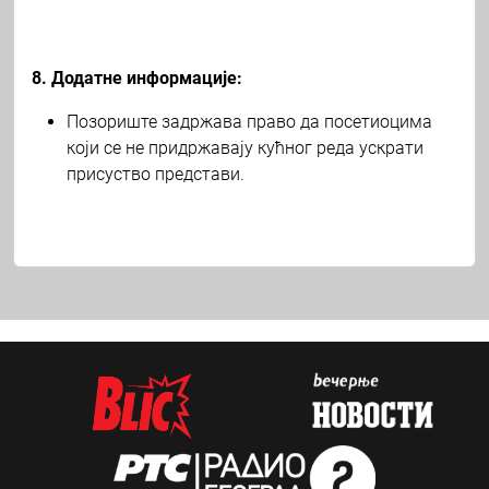
8. Додатне информације:
Позориште задржава право да посетиоцима
који се не придржавају кућног реда ускрати
присуство представи.