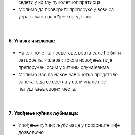
седети у крилу пунолетног пратиоца.
Молимо да проверите препоруке у вези са
узрастом за одређене представе.
6. Улазак и излазак:
Након почетка представе, врата сале ће бити
затворена. Излазак током извођења није
препоручен, осим у хитним случајевима.
Молимо Вас да након завршетка представе
сачекате да се светла у сали упале пре
напуштања својих места.
7. Увођење кућних љубимаца:
Увођење кућних љубимаца у позориште није
дозвољено.