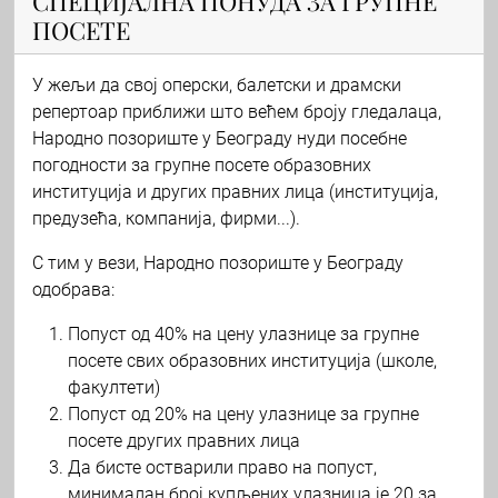
СПЕЦИЈАЛНА ПОНУДА ЗА ГРУПНЕ
ПОСЕТЕ
У жељи да свој оперски, балетски и драмски
репертоар приближи што већем броју гледалаца,
Народно позориште у Београду нуди посебне
погодности за групне посете образовних
институција и других правних лица (институција,
предузећа, компанија, фирми...).
С тим у вези, Народно позориште у Београду
одобрава:
Попуст од 40% на цену улазнице за групне
посете свих образовних институција (школе,
факултети)
Попуст од 20% на цену улазнице за групне
посете других правних лица
Да бисте остварили право на попуст,
минималан број купљених улазница је 20 за