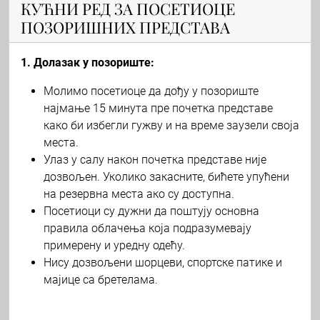
КУЋНИ РЕД ЗА ПОСЕТИОЦЕ
ПОЗОРИШНИХ ПРЕДСТАВА
1. Долазак у позориште:
Молимо посетиоце да дођу у позориште
најмање 15 минута пре почетка представе
како би избегли гужву и на време заузели своја
места.
Улаз у салу након почетка представе није
дозвољен. Уколико закасните, бићете упућени
на резервна места ако су доступна.
Посетиоци су дужни да поштују основна
правила облачења која подразумевају
примерену и уредну одећу.
Нису дозвољени шорцеви, спортске патике и
мајице са бретелама.