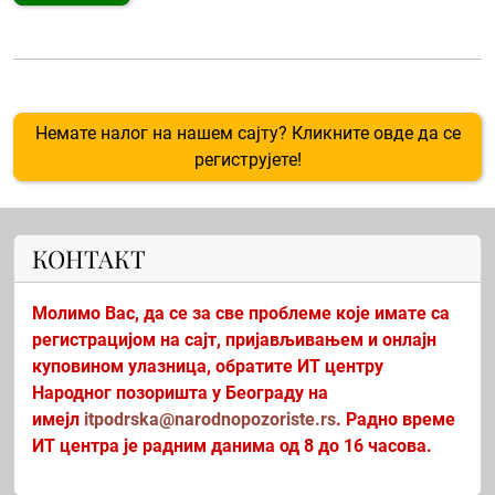
Немате налог на нашем сајту? Кликните овде да се
региструјете!
КОНТАКТ
Молимо Вас, да се за све проблеме које имате са
регистрацијом на сајт, пријављивањем и онлајн
куповином улазница, обратите ИТ центру
Народног позоришта у Београду на
имејл
itpodrska@narodnopozoriste.rs
. Радно време
ИТ центра је радним данима од 8 до 16 часова.