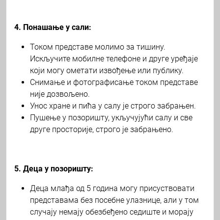
4. Понашање у сали:
Током представе молимо за тишину.
Искључите мобилне телефоне и друге уређаје
који могу ометати извођење или публику.
Снимање и фотографисање током представе
није дозвољено.
Унос хране и пића у салу је строго забрањен.
Пушење у позоришту, укључујући салу и све
друге просторије, строго је забрањено.
5. Деца у позоришту:
Деца млађа од 5 година могу присуствовати
представама без посебне улазнице, али у том
случају немају обезбеђено седиште и морају