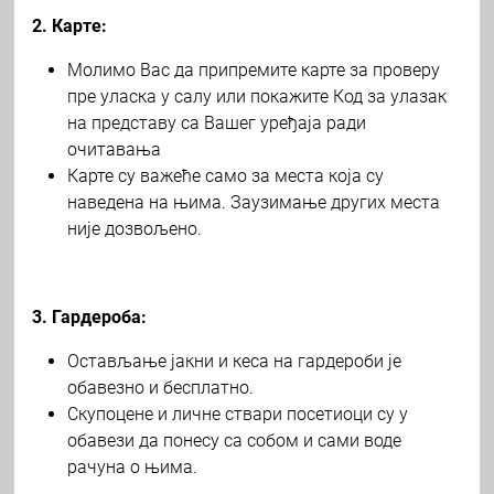
2. Карте:
Молимо Вас да припремите карте за проверу
пре уласка у салу или покажите Код за улазак
на представу са Вашег уређаја ради
очитавања
Карте су важеће само за места која су
наведена на њима. Заузимање других места
није дозвољено.
3. Гардероба:
Остављање јакни и кеса на гардероби је
обавезно и бесплатно.
Скупоцене и личне ствари посетиоци су у
обавези да понесу са собом и сами воде
рачуна о њима.