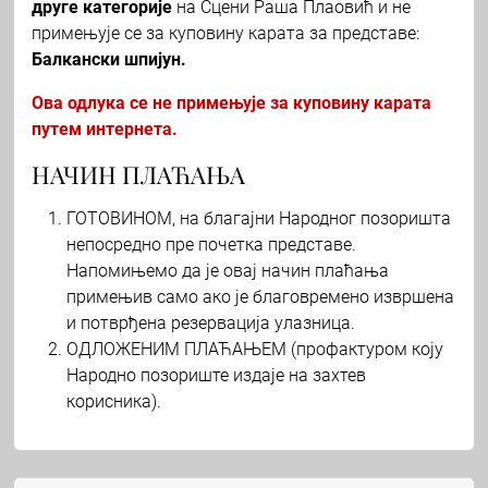
друге категорије
на Сцени Раша Плаовић и не
примењује се за куповину карата за представе:
Балкански шпијун.
Ова одлука се не примењује за куповину карата
путем интернета.
НАЧИН ПЛАЋАЊА
ГОТОВИНОМ, на благајни Народног позоришта
непосредно пре почетка представе.
Напомињемо да је овај начин плаћања
примењив само ако је благовремено извршена
и потврђена резервација улазница.
ОДЛОЖЕНИМ ПЛАЋАЊЕМ (профактуром коју
Народно позориште издаје на захтев
корисника).