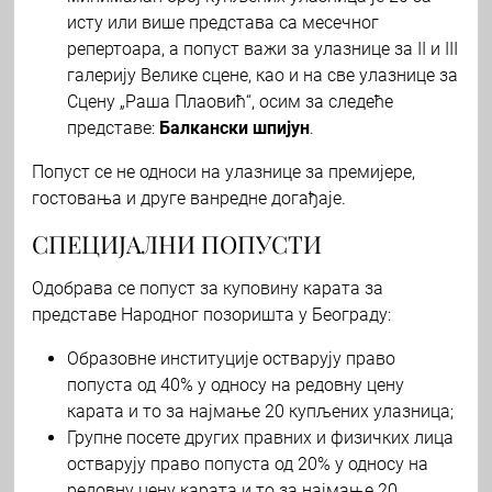
исту или више представа са месечног
репертоара, а попуст важи за улазнице за II и III
галерију Велике сцене, као и на све улазнице за
Сцену „Раша Плаовић“, осим за следеће
представе:
Балкански шпијун
.
Попуст се не односи на улазнице за премијере,
гостовања и друге ванредне догађаје.
СПЕЦИЈАЛНИ ПОПУСТИ
Одобрава се попуст за куповину карата за
представе Народног позоришта у Београду:
Образовне институције остварују право
попуста од 40% у односу на редовну цену
карата и то за најмање 20 купљених улазница;
Групне посете других правних и физичких лица
остварују право попуста од 20% у односу на
редовну цену карата и то за најмање 20