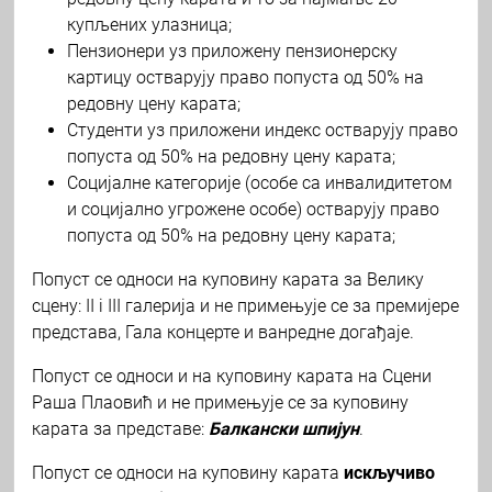
купљених улазница;
Пензионери уз приложену пензионерску
картицу остварују право попуста од 50% на
редовну цену карата;
Студенти уз приложени индекс остварују право
попуста од 50% на редовну цену карата;
Социјалне категорије (особе са инвалидитетом
и социјално угрожене особе) остварују право
попуста од 50% на редовну цену карата;
Попуст се односи на куповину карата за Велику
сцену: II i III галерија и не примењује се за премијере
представа, Гала концерте и ванредне догађаје.
Попуст се односи и на куповину карата на Сцени
Раша Плаовић и не примењује се за куповину
карата за представе:
Балкански шпијун
.
Попуст се односи на куповину карата
искључиво