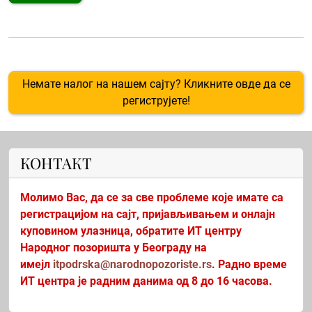
Немате налог на нашем сајту? Кликните овде да се
региструјете!
КОНТАКТ
Молимо Вас, да се за све проблеме које имате са
регистрацијом на сајт, пријављивањем и онлајн
куповином улазница, обратите ИТ центру
Народног позоришта у Београду на
имејл
itpodrska@narodnopozoriste.rs
. Радно време
ИТ центра је радним данима од 8 до 16 часова.