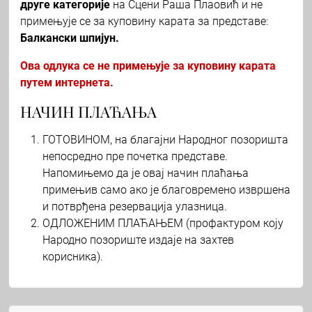
друге категорије
на Сцени Раша Плаовић и не
примењује се за куповину карата за представе:
Балкански шпијун.
Ова одлука се не примењује за куповину карата
путем интернета.
НАЧИН ПЛАЋАЊА
ГОТОВИНОМ, на благајни Народног позоришта
непосредно пре почетка представе.
Напомињемо да је овај начин плаћања
примењив само ако је благовремено извршена
и потврђена резервација улазница.
ОДЛОЖЕНИМ ПЛАЋАЊЕМ (профактуром коју
Народно позориште издаје на захтев
корисника).