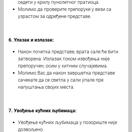
седети у крилу пунолетног пратиоца.
Молимо да проверите препоруке у вези са
узрастом за одређене представе.
6. Улазак и излазак:
Након почетка представе, врата сале ће бити
затворена. Излазак током извођења није
препоручен, осим у хитним случајевима.
Молимо Вас да након завршетка представе
сачекате да се светла у сали упале пре
напуштања својих места.
7. Увођење кућних љубимаца:
Увођење кућних љубимаца у позориште није
дозвољено.