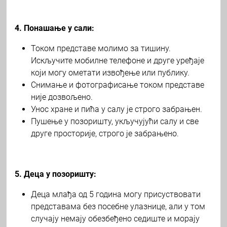
4. Понашање у сали:
Током представе молимо за тишину.
Искључите мобилне телефоне и друге уређаје
који могу ометати извођење или публику.
Снимање и фотографисање током представе
није дозвољено.
Унос хране и пића у салу је строго забрањен.
Пушење у позоришту, укључујући салу и све
друге просторије, строго је забрањено.
5. Деца у позоришту:
Деца млађа од 5 година могу присуствовати
представама без посебне улазнице, али у том
случају немају обезбеђено седиште и морају