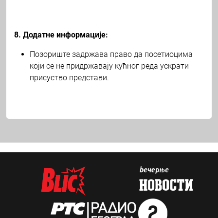
8. Додатне информације:
Позориште задржава право да посетиоцима
који се не придржавају кућног реда ускрати
присуство представи.