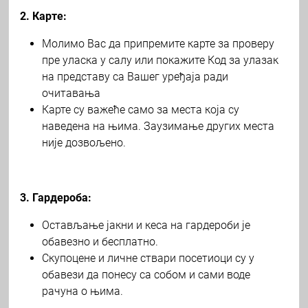
2. Карте:
Молимо Вас да припремите карте за проверу
пре уласка у салу или покажите Код за улазак
на представу са Вашег уређаја ради
очитавања
Карте су важеће само за места која су
наведена на њима. Заузимање других места
није дозвољено.
3. Гардероба:
Остављање јакни и кеса на гардероби је
обавезно и бесплатно.
Скупоцене и личне ствари посетиоци су у
обавези да понесу са собом и сами воде
рачуна о њима.