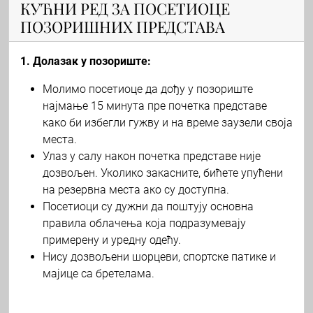
КУЋНИ РЕД ЗА ПОСЕТИОЦЕ
ПОЗОРИШНИХ ПРЕДСТАВА
1. Долазак у позориште:
Молимо посетиоце да дођу у позориште
најмање 15 минута пре почетка представе
како би избегли гужву и на време заузели своја
места.
Улаз у салу након почетка представе није
дозвољен. Уколико закасните, бићете упућени
на резервна места ако су доступна.
Посетиоци су дужни да поштују основна
правила облачења која подразумевају
примерену и уредну одећу.
Нису дозвољени шорцеви, спортске патике и
мајице са бретелама.