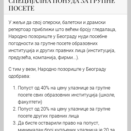
СПЕЦИЈАЛНА ПОНУДА ЗА ГРУПНЕ
ПОСЕТЕ
У жељи да свој оперски, балетски и драмски
репертоар приближи што већем броју гледалаца,
Народно позориште у Београду нуди посебне
погодности за групне посете образовних
институција и других правних лица (институција,
предузећа, компанија, фирми...).
С тим у вези, Народно позориште у Београду
одобрава:
Попуст од 40% на цену улазнице за групне
посете свих образовних институција (школе,
факултети)
Попуст од 20% на цену улазнице за групне
посете других правних лица
Да бисте остварили право на попуст,
минималан број купљених улазница је 20 за