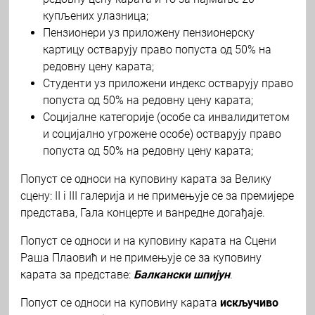
купљених улазница;
Пензионери уз приложену пензионерску
картицу остварују право попуста од 50% на
редовну цену карата;
Студенти уз приложени индекс остварују право
попуста од 50% на редовну цену карата;
Социјалне категорије (особе са инвалидитетом
и социјално угрожене особе) остварују право
попуста од 50% на редовну цену карата;
Попуст се односи на куповину карата за Велику
сцену: II i III галерија и не примењује се за премијере
представа, Гала концерте и ванредне догађаје.
Попуст се односи и на куповину карата на Сцени
Раша Плаовић и не примењује се за куповину
карата за представе:
Балкански шпијун
.
Попуст се односи на куповину карата
искључиво