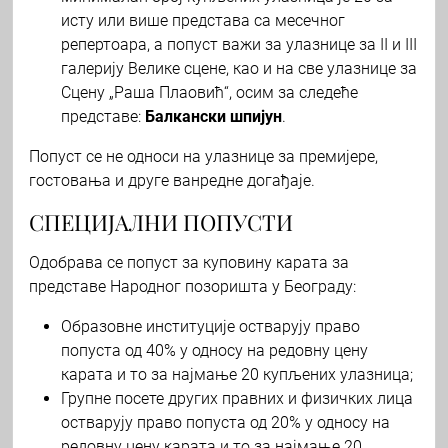
исту или више представа са месечног
репертоара, а попуст важи за улазнице за II и III
галерију Велике сцене, као и на све улазнице за
Сцену „Раша Плаовић“, осим за следеће
представе:
Балкански шпијун
.
Попуст се не односи на улазнице за премијере,
гостовања и друге ванредне догађаје.
СПЕЦИЈАЛНИ ПОПУСТИ
Одобрава се попуст за куповину карата за
представе Народног позоришта у Београду:
Образовне институције остварују право
попуста од 40% у односу на редовну цену
карата и то за најмање 20 купљених улазница;
Групне посете других правних и физичких лица
остварују право попуста од 20% у односу на
редовну цену карата и то за најмање 20