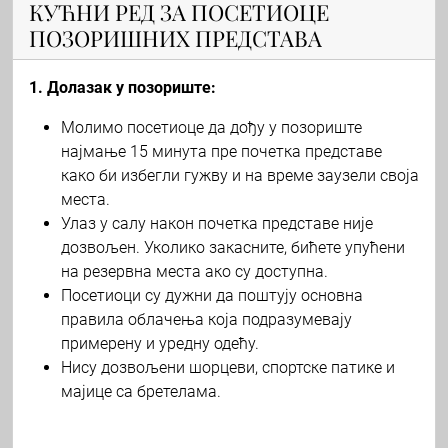
КУЋНИ РЕД ЗА ПОСЕТИОЦЕ
ПОЗОРИШНИХ ПРЕДСТАВА
1. Долазак у позориште:
Молимо посетиоце да дођу у позориште
најмање 15 минута пре почетка представе
како би избегли гужву и на време заузели своја
места.
Улаз у салу након почетка представе није
дозвољен. Уколико закасните, бићете упућени
на резервна места ако су доступна.
Посетиоци су дужни да поштују основна
правила облачења која подразумевају
примерену и уредну одећу.
Нису дозвољени шорцеви, спортске патике и
мајице са бретелама.