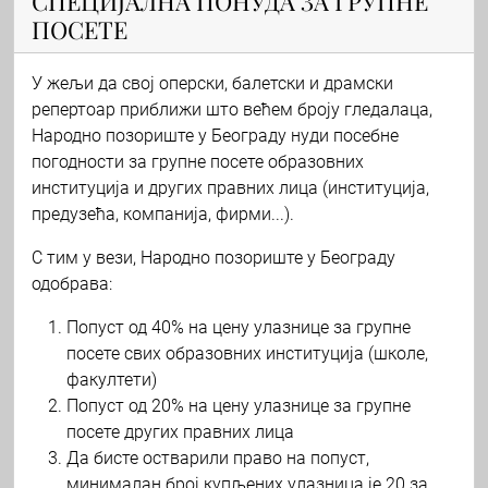
СПЕЦИЈАЛНА ПОНУДА ЗА ГРУПНЕ
ПОСЕТЕ
У жељи да свој оперски, балетски и драмски
репертоар приближи што већем броју гледалаца,
Народно позориште у Београду нуди посебне
погодности за групне посете образовних
институција и других правних лица (институција,
предузећа, компанија, фирми...).
С тим у вези, Народно позориште у Београду
одобрава:
Попуст од 40% на цену улазнице за групне
посете свих образовних институција (школе,
факултети)
Попуст од 20% на цену улазнице за групне
посете других правних лица
Да бисте остварили право на попуст,
минималан број купљених улазница је 20 за