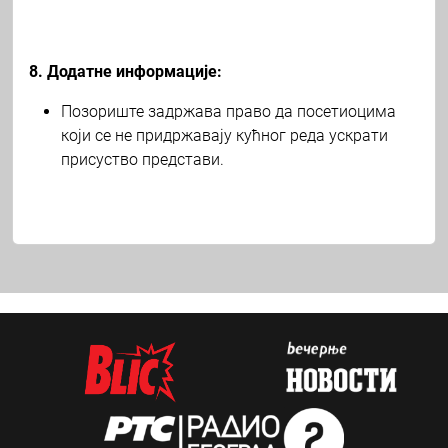
8. Додатне информације:
Позориште задржава право да посетиоцима
који се не придржавају кућног реда ускрати
присуство представи.