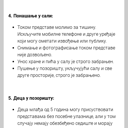
4. Понашање у сали:
Током представе молимо за тишину.
Искључите мобилне телефоне и друге уређаје
који могу ометати извођење или публику.
Снимање и фотографисање током представе
није дозвољено.
Унос хране и пића у салу је строго забрањен.
Пушење у позоришту, укључујући салу и све
друге просторије, строго је забрањено.
5. Деца у позоришту:
Деца млађа од 5 година могу присуствовати
представама без посебне улазнице, али у том
случају немају обезбеђено седиште и морају