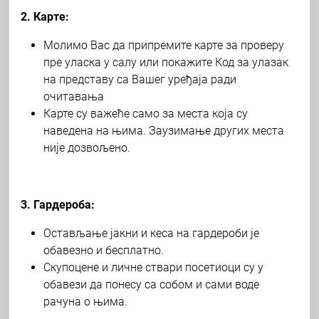
2. Карте:
Молимо Вас да припремите карте за проверу
пре уласка у салу или покажите Код за улазак
на представу са Вашег уређаја ради
очитавања
Карте су важеће само за места која су
наведена на њима. Заузимање других места
није дозвољено.
3. Гардероба:
Остављање јакни и кеса на гардероби је
обавезно и бесплатно.
Скупоцене и личне ствари посетиоци су у
обавези да понесу са собом и сами воде
рачуна о њима.