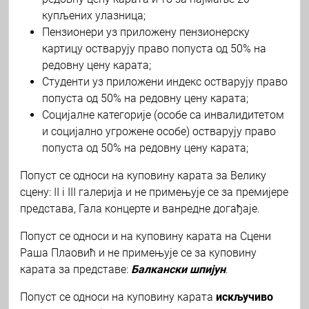
купљених улазница;
Пензионери уз приложену пензионерску
картицу остварују право попуста од 50% на
редовну цену карата;
Студенти уз приложени индекс остварују право
попуста од 50% на редовну цену карата;
Социјалне категорије (особе са инвалидитетом
и социјално угрожене особе) остварују право
попуста од 50% на редовну цену карата;
Попуст се односи на куповину карата за Велику
сцену: II i III галерија и не примењује се за премијере
представа, Гала концерте и ванредне догађаје.
Попуст се односи и на куповину карата на Сцени
Раша Плаовић и не примењује се за куповину
карата за представе:
Балкански шпијун
.
Попуст се односи на куповину карата
искључиво