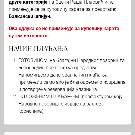
друге категорије
на Сцени Раша Плаовић и не
примењује се за куповину карата за представе:
Балкански шпијун.
Ова одлука се не примењује за куповину карата
путем интернета.
НАЧИН ПЛАЋАЊА
ГОТОВИНОМ, на благајни Народног позоришта
непосредно пре почетка представе.
Напомињемо да је овај начин плаћања
примењив само ако је благовремено извршена
и потврђена резервација улазница.
ОДЛОЖЕНИМ ПЛАЋАЊЕМ (профактуром коју
Народно позориште издаје на захтев
корисника).