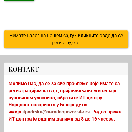
Немате налог на нашем сајту? Кликните овде да се
региструјете!
КОНТАКТ
Молимо Вас, да се за све проблеме које имате са
регистрацијом на сајт, пријављивањем и онлајн
куповином улазница, обратите ИТ центру
Народног позоришта у Београду на
имејл
itpodrska@narodnopozoriste.rs
. Радно време
ИТ центра је радним данима од 8 до 16 часова.