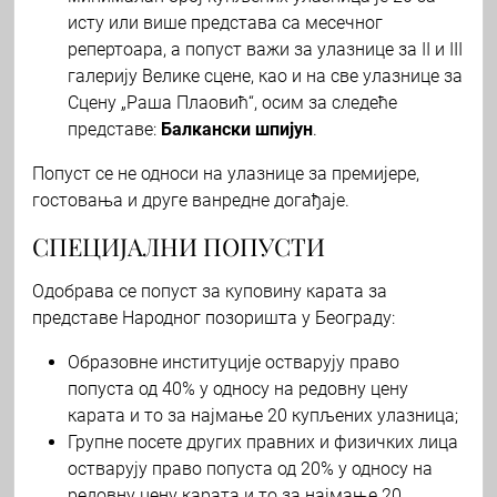
исту или више представа са месечног
репертоара, а попуст важи за улазнице за II и III
галерију Велике сцене, као и на све улазнице за
Сцену „Раша Плаовић“, осим за следеће
представе:
Балкански шпијун
.
Попуст се не односи на улазнице за премијере,
гостовања и друге ванредне догађаје.
СПЕЦИЈАЛНИ ПОПУСТИ
Одобрава се попуст за куповину карата за
представе Народног позоришта у Београду:
Образовне институције остварују право
попуста од 40% у односу на редовну цену
карата и то за најмање 20 купљених улазница;
Групне посете других правних и физичких лица
остварују право попуста од 20% у односу на
редовну цену карата и то за најмање 20