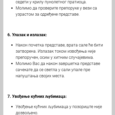
седети у крилу пунолетног пратиоца.
Молимо да проверите препоруке у вези са
узрастом за одређене представе.
6. Улазак и излазак:
Након почетка представе, врата сале ће бити
затворена. Излазак током извођења није
препоручен, осим у хитним случајевима.
Молимо Вас да након завршетка представе
сачекате да се светла у сали упале пре
напуштања својих места.
7. Увођење кућних љубимаца:
Увођење кућних љубимаца у позориште није
дозвољено.