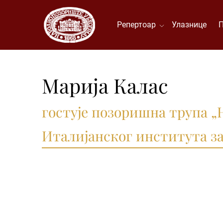
Репертоар
Улазнице
Марија Калас
гостује позоришна трупа „
Италијанског института за