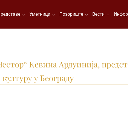
Представе
Уметници
Позориште
Вести
Инфор
Нестор“ Кевина Ардуинија, предст
 културу у Београду