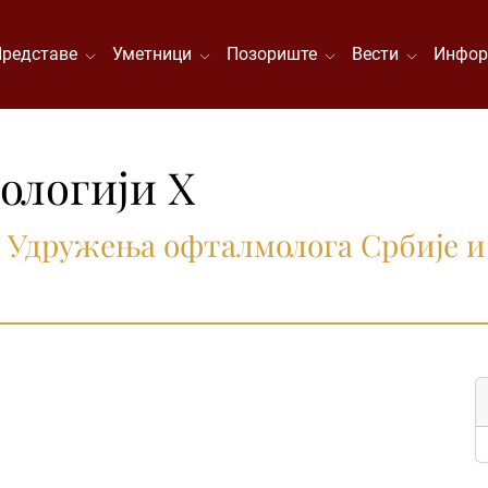
Представе
Уметници
Позориште
Вести
Инфор
ологији X
и Удружења офталмолога Србије и