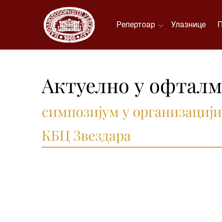
Репертоар
Улазнице
Актуелно у офталм
симпозијум у организациј
КБЦ Звездара