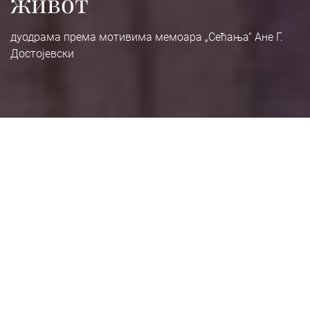
живот
дуодрама према мотивима мемоара „Сећања“ Ане Г.
Достојевски