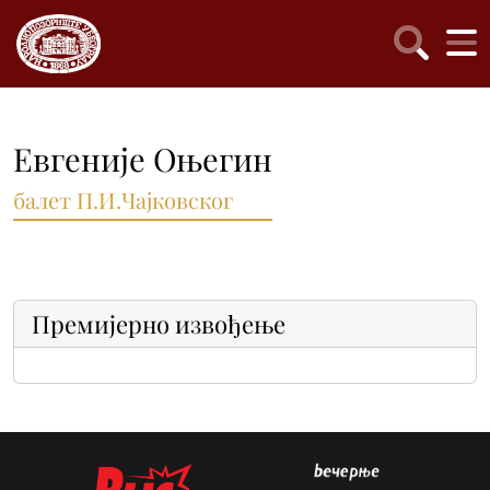
Евгеније Оњегин
балет П.И.Чајковског
Премијерно извођење