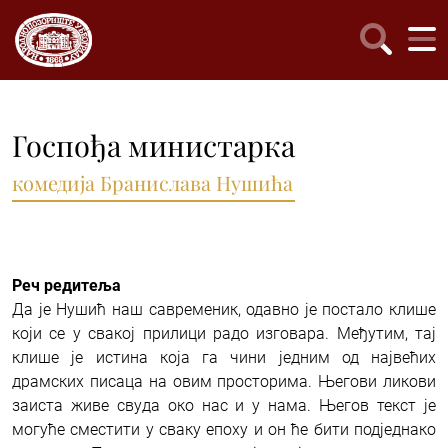
Госпођа министарка
комедија Бранислава Нушића
Реч редитеља
Да је Нушић наш савременик, одавно је постало клише
који се у свакој прилици радо изговара. Међутим, тај
клише је истина која га чини једним од највећих
драмских писаца на овим просторима. Његови ликови
заиста живе свуда око нас и у нама. Његов текст је
могуће сместити у сваку епоху и он ће бити подједнако