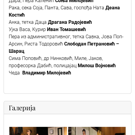
Дара, Пера Каленић
Соња Милојевић
Рака, сека Соја, Панта, Сава, госпођа Ната
Деана
Костић
Анка, тетка Даца
Драгана Радојевић
Ујка Васа, Курир
Иван Томашевић
Пера из административног, тетка Савка, Јова Поп-
Арсин, Риста Тодоровић
Слободан Петрановић –
Шарац
Сима Поповић, др Нинковић, Миле, Јаков,
професорка Дабић, полицајац
Милош Војновић
Чеда
Владимир Милојевић
Галерија