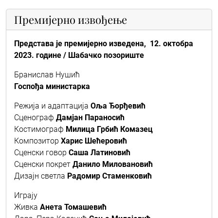
Премијерно извођење
Представа је премијерно изведена, 12. октобра
2023. године / Шабачко позориште
Бранислав Нушић
Госпођа министарка
Режија и адаптација
Оља Ђорђевић
Сценограф
Дамјан Параносић
Костимограф
Милица Грбић Комазец
Композитор
Харис Шећеровић
Сценски говор
Саша Латиновић
Сценски покрет
Данило Миловановић
Дизајн светла
Радомир Стаменковић
Играју
Живка
Анета Томашевић