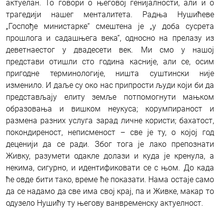
актуелан. То говори о његовој генијалности, али и о
трагедији нашег менталитета. Радња Нушићеве
„Госпође министарке“ смештена је „у доба сусрета
прошлога и садашњега века“, односно на прелазу из
деветнаестог у двадесети век. Ми смо у нашој
представи отишли сто година касније, али се, осим
пригодне терминологије, ништа суштински није
изменило. И даље су око нас припрости људи који би да
представљају елиту земље потпомогнути мањком
образовања и вишком неукуса; корумпираност и
размена разних услуга зарад личне користи; бахатост,
покондиреност, неписменост – све је ту, о којој год
деценији да се ради. Због тога је лако препознати
Живку, разумети одакле долази и куда је кренула, а
некима, сигурно, и идентификовати се с њом. До када
ће овде бити тако, време ће показати. Нама остаје само
да се надамо да све има свој крај, па и Живке, макар то
одузело Нушићу ту његову ванвременску актуелност.