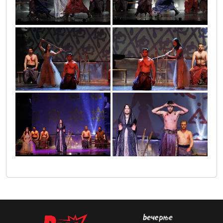
img_0272
img_0275
img_0295
img_0307