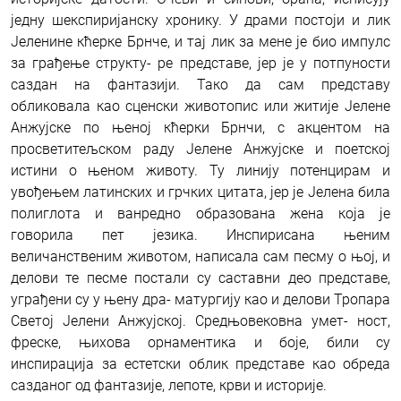
једну шекспиријанску хронику. У драми постоји и лик
Јеленине кћерке Брнче, и тај лик за мене је био импулс
за грађење структу- ре представе, јер је у потпуности
саздан на фантазији. Тако да сам представу
обликовала као сценски животопис или житије Јелене
Анжујске по њеној кћерки Брнчи, с акцентом на
просветитељском раду Јелене Анжујске и поетској
истини о њеном животу. Ту линију потенцирам и
увођењем латинских и грчких цитата, јер је Јелена била
полиглота и ванредно образована жена која је
говорила пет језика. Инспирисана њеним
величанственим животом, написала сам песму о њој, и
делови те песме постали су саставни део представе,
уграђени су у њену дра- матургију као и делови Тропара
Светој Јелени Анжујској. Средњовековна умет- ност,
фреске, њихова орнаментика и боје, били су
инспирација за естетски облик представе као обреда
сазданог од фантазије, лепоте, крви и историје.