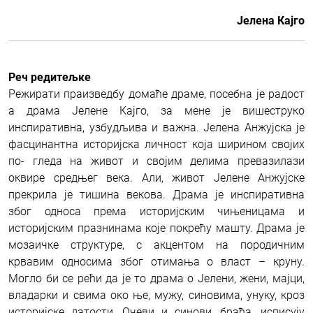
Јелена Кајго
Реч редитељке
Режирати праизведбу домаће драме, посебна је радост
а драма Јелене Кајго, за мене је вишеструко
инспиративна, узбудљива и важна. Јелена Анжујска је
фасцинантна историјска личност која ширином својих
по- гледа на живот и својим делима превазилази
оквире средњег века. Али, живот Јелене Анжујске
прекрила је тишина векова. Драма је инспиративна
због односа према историјским чињеницама и
историјским празнинама које покрећу машту. Драма је
мозаичке структуре, с акцентом на породичним
крвавим односима због отимања о власт – круну.
Могло би се рећи да је то драма о Јелени, жени, мајци,
владарки и свима око ње, мужу, синовима, унуку, кроз
историјске датости. Очеви и синови, браћа, исписују