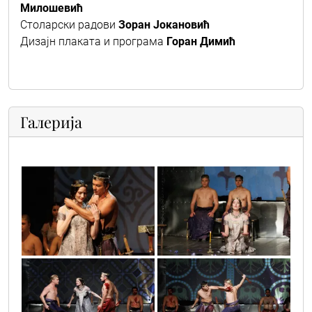
Милошевић
Столарски радови
Зоран Јокановић
Дизајн плаката и програма
Горан Димић
Галерија
img_0099
img_0171
img_0179
img_0256