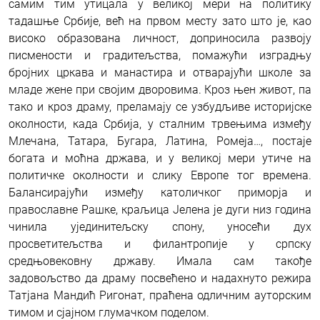
самим тим утицала у великој мери на политику
тадашње Србије, већ на првом месту зато што је, као
високо образована личност, доприносила развоју
писмености и градитељства, помажући изградњу
бројних цркава и манастира и отварајући школе за
младе жене при својим дворовима. Кроз њен живот, па
тако и кроз драму, преламају се узбудљиве историјске
околности, када Србија, у сталним трвењима између
Млечана, Татара, Бугара, Латина, Ромеја…, постаје
богата и моћна држава, и у великој мери утиче на
политичке околности и слику Европе тог времена.
Балансирајући између католичког приморја и
православне Рашке, краљица Јелена је дуги низ година
чинила ујединитељску спону, уносећи дух
просветитељства и филантропије у српску
средњoвековну државу. Имала сам такође
задовољство да драму посвећено и надахнуто режира
Татјана Мандић Ригонат, праћена одличним ауторским
тимом и сјајном глумачком поделом.