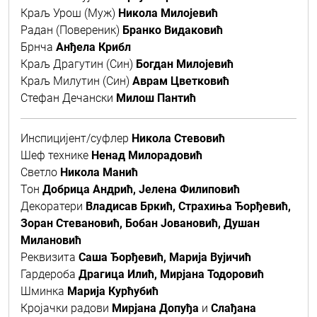
Краљ Урош (Муж)
Никола Милојевић
Радан (Повереник)
Бранко Видаковић
Брнча
Анђела Крибл
Краљ Драгутин (Син)
Богдан Милојевић
Краљ Милутин (Син)
Аврам Цветковић
Стефан Дечански
Милош Пантић
Инспицијент/суфлер
Никола Стевовић
Шеф технике
Ненад Милорадовић
Светло
Никола Манић
Тон
Добрица Андрић, Јелена Филиповић
Декоратери
Владисав Бркић, Страхиња Ђорђевић,
Зоран Стевановић, Бобан Јовановић, Душан
Милановић
Реквизита
Саша Ђорђевић, Марија Вујичић
Гардероба
Драгица Илић, Мирјана Тодоровић
Шминка
Марија Курћубић
Кројачки радови
Мирјана Допуђа
и
Слађана