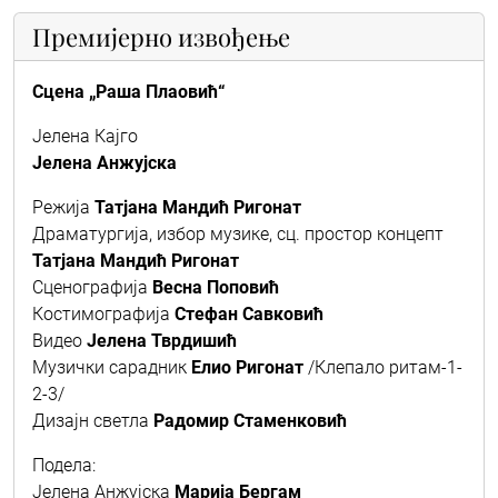
Премијерно извођење
Сцена „Раша Плаовић“
Јелена Кајго
Јелена Анжујска
Режија
Татјана Мандић Ригонат
Драматургија, избор музике, сц. простор концепт
Татјана Мандић Ригонат
Сценографија
Весна Поповић
Костимографија
Стефан Савковић
Видео
Јелена Тврдишић
Музички сарадник
Елио Ригонат
/Клепало ритам-1-
2-3/
Дизајн светла
Радомир Стаменковић
Подела:
Јелена Анжујска
Марија Бергам