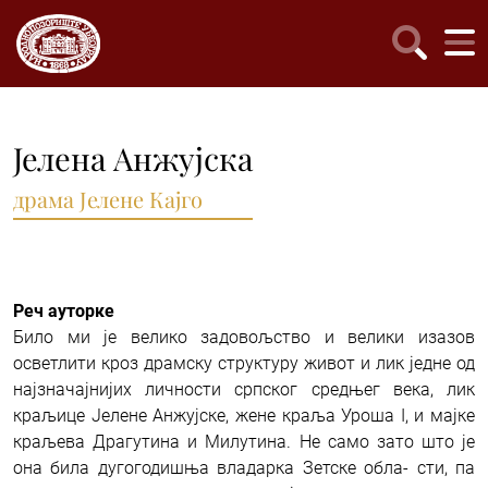
Јелена Анжујска
драма Јелене Кајго
Реч ауторке
Било ми је велико задовољство и велики изазов
осветлити кроз драмску структуру живот и лик једне од
најзначајнијих личности српског средњег века, лик
краљице Јелене Анжујске, жене краља Уроша I, и мајке
краљева Драгутина и Милутина. Не само зато што је
она била дугогодишња владарка Зетске обла- сти, па