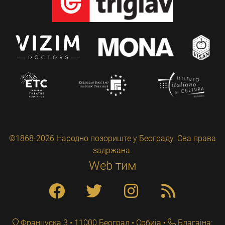
©1868-2026 Народно позориште у Београду. Сва права
задржана.
Web тим
Француска 3 • 11000 Београд • Србија
Благајна: