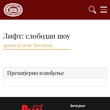
Лифт: слободан шоу
драма Јелене Богавац
Премијерно извођење