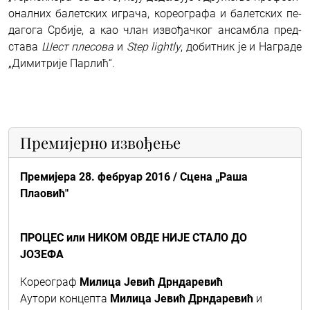
о­нал­них ба­лет­ских игра­ча, ко­ре­о­гра­фа и ба­лет­ских пе­
да­го­га Ср­би­је, а као члан из­во­ђач­ког ан­сам­бла пред­
ста­ва
Шест пле­со­ва
и
Step lightly
, до­бит­ник је и На­гра­де
„Ди­ми­три­је Пар­лић“.
Премијерно извођење
Премијера 28. фебруар 2016 / Сцена „Раша
Плаовић"
ПРОЦЕС или НИКОМ ОВДЕ НИЈЕ СТАЛО ДО
ЈОЗЕФА
Кореограф
Милица Јевић Дрндаревић
Аутори концепта
Милица Јевић Дрндаревић
и