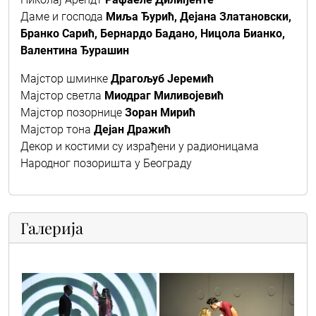
Даме и господа
Миља Ђурић, Дејана Златановски,
Бранко Сарић, Бернардо Бадано, Ницола Бианко,
Валентина Ђурашин
Мајстор шминке
Драгољуб Јеремић
Мајстор светла
Миодраг Миливојевић
Мајстор позорнице
Зоран Мирић
Мајстор тона
Дејан Дражић
Декор и костими су израђени у радионицама
Народног позоришта у Београду
Галерија