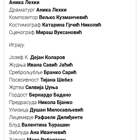
Аника Лехки
Драматург
Аника Лехки
Композитор
Вељко Кузманчевић
Костимограф
Катарина Грчић Николић
Сценограф
Мираш Вуксановић
Играју:
Јозеф К.
Дејан Коларов
Жудња
Ивана Савић Јаћић
Среброљубље
Бранко Сарић
Посесивност
Тијана Шебез
Жртва
Силвија Џуња
Гордост
Бернардо Бадано
Предрасуда
Никола Бjанко
Улизица
Душан Милосављевић
Лицемерје
Рафаеле Дилиђенте
Блуд
Валентина Ђурашин
Заблуда
Ана Иванчевић
Завист
Макс Робертсон