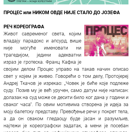
ПРОЦЕС или НИКОМ ОВДЕ НИЈЕ СТАЛО ДО ЈОЗЕФА
РЕЧ КОРЕОГРАФА
Живот савременог света, којим
владају парадокс и апсурд, више
није могуће именовати ни
трагедијом, једини адекватни
израз је гротеска. Франц Кафка је
својим делом Процес управо на такав начин описао
свет у којем је живео. Говорећи о том делу, Протојереј
Андреј Ткачов је изрекао: „Човек је биће које подлeже
суду. Позив му је већ уручен, само датум није написан:
долазак на суд може се десити било ког дана у години и
сваког часа“. По овим мотивима створена је идеја за
моју балетску представу. Превођење речи у покрет тела,
а да он сваком гледаоцу буде јасан и разумљив,
најтежи је кореографски задатак, а мени je посебан