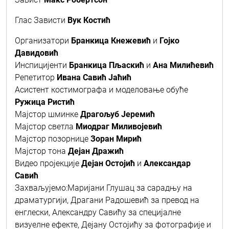
Глас Зависти
Вук Костић
Организатори
Бранкица Кнежевић
и
Гојко
Давидовић
Инспицијенти
Бранкица Пљаскић
и
Ана Милићевић
Репетитор
Ивана Савић Јаћић
Асистент костимографа и моделовање обуће
Ружица Ристић
Мајстор шминке
Драгољуб Јереми
ћ
Мајстор светла
Миодраг Миливојевић
Мајстор позорнице
Зоран Мирић
Мајстор тона
Дејан Дражић
Видео пројекције
Дејан Остојић
и
Александар
Савић
Захваљујемо:
Маријани Глушац за сарадњу на
драматургији, Драгани Радошевић за превод на
енглески, Александру Савићу за специјалне
визуелне ефекте, Дејану Остојићу за фотографије и