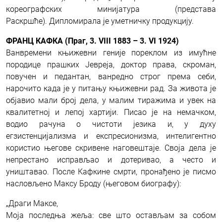
кореографских минијатура (представа
Раскршће). Дипломирала је уметничку продукцију.
ФРАНЦ КАФКА (Праг, 3. VIII 1883 – 3. VI 1924)
Ванвремени књижевни геније пореклом из имућне
породице прашких Јевреја, доктор права, скроман,
повучен и педантан, ванредно строг према себи,
нарочито када је у питању књижевни рад. За живота је
објавио мали број дела, у малим тиражима и увек на
квалитетној и лепој хартији. Писао је на немачком,
водио рачуна о чистоти језика и, у духу
егзистенцијализма и експресионизма, интелигентно
користио његове скривене наговештаје. Своја дела је
непрестано исправљао и дотеривао, а често и
уништавао. После Кафкине смрти, пронађено је писмо
насловљено Максу Броду (његовом биографу):
„Драги Максе,
Моја последња жеља: све што остављам за собом