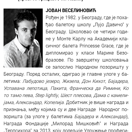
ЈО­ВАН ВЕ­СЕ­ЛИ­НО­ВИЋ
Ро­ђен је 1982. у Бе­о­гра­ду, где је по­ха­
ђао ба­лет­ску шко­лу „Лу­јо Да­ви­чо“ у
Бе­о­гра­ду.
Шко­ло­вао се че­ти­ри го­ди­
не у Мон­те Кар­лу на Ака­де­ми­ји кла­
сич­ног ба­ле­та Prin­ces­se Gra­ce, где је
ди­пло­ми­рао у кла­си Ма­ри­ке Без­о­
бра­зо­ве. По за­вр­шет­ку шко­ло­ва­ња
се за­по­слио На­род­ном по­зо­ри­шту у
Бе­о­гра­ду.
По­ред оста­лих, од­и­грао је глав­не уло­ге у ба­
ле­ти­ма:
Лабудoвo је­зе­ро
,
Жи­зе­ла
,
Дон
Ки­хот
,
Ба­ја­де­ра
,
Успа­ва­на
ле­по­ти­ца
,
Па­ки­та
,
Фран­че­ска да Ри­ми­ни
,
Ко
то та­мо пе­ва
,
Step lightly
,
Шест пле­со­ва
,
Да­ма с ка­ме­ли­
ја­ма
,
Алек­сан­дар, Копелија
.
До­бит­ник је ви­ше на­гра­да и
при­зна­ња, ме­ђу ко­ји­ма су и две На­гра­де На­род­ног по­
зо­ри­шта (за уло­ге у ба­ле­ти­ма
Ба­ја­де­ра
и
Алек­сан­дар
),
На­гра­да Фон­да­ци­је „Ми­ло­рад Ми­шко­вић“ и На­гра­да
„Терп­си­хо­ра“ за 2013, ко­ју до­де­љу­је Удру­же­ње про­фе­си­