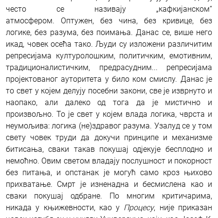
често се називају „кафкијанском“
атмосфером.
Оптужен, без чина, без кривице, без
логике, без разума, без поимања.
Данас се, више него
икад, човек осећа тако. Људи су изложени различитим
репресијама културолошким, политичким, емотивним,
традиционалистичким, предрасудним... репресијама
пројектованог ауторитета у било ком смислу.
Данас је
то свет у коjeм делују посебни закони, све је изврнуто и
наопако, али далеко од тога да је мистично и
произвољно. То је свет у којем влада логика, чврста и
неумољива: логика (не)здравог разума. Узалуд се у том
свету човек труди да докучи принципе и механизме
битисања, сваки такав покушај одјекује бесплодно и
немоћно. Овим светом владају послушност и покорност
без питања, и опстанак је могућ само кроз њихово
прихватање. Смрт је изненадна и бесмислена као и
сваки покушај одбране.
По многим критичарима,
никада у књижевности, као у
Процесу
, није приказан