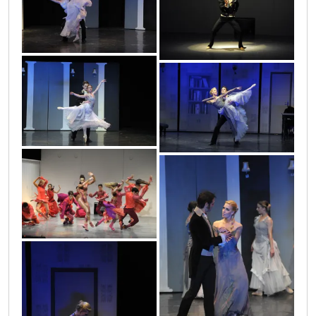
puskin_11
proces_38
puskin_2
puskin_3
proces_39
puskin_1