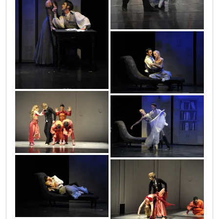
puskin_4
puskin_5
proces_29
puskin_7
puskin_6
proces_28