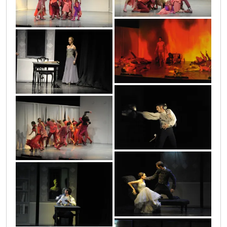
proces_43
puskin_19
puskin_18
proces_42
puskin_15
puskin_14