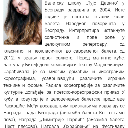
Балетску школу „Лујо Давичо“ у
Београду завршила је 2004. Исте
године је постала стални члан
Балета Народног позоришта у
Београду. Интерпретира истакнуте
солистичке и прве роле у
целокупном репертоару, од
класичног и неокласичног до савременог балета, од
2012. у звању првог солисте. Поред матичне куће,
наступа у Битеф денс компанији и Театру Мадленианум.
Сарађивала је са многим домаћим и иностраним
кореографима, усавршавајући различите играчке
технике и форме. Радила кореографије за различите
културне догађаје, за поетско-кореографски приказ У
кубу, а коаутор је и целовечерње балетске представе
Раскршће.
Међу досадашњим признањима издвајају се
Награда града Београда (ансамбл балета Ко то тамо
пева), Награда „Димитрије Парлић“ (ансамбл балета
Шест плесова), Награда „Охрабрење“ на Фестивалу