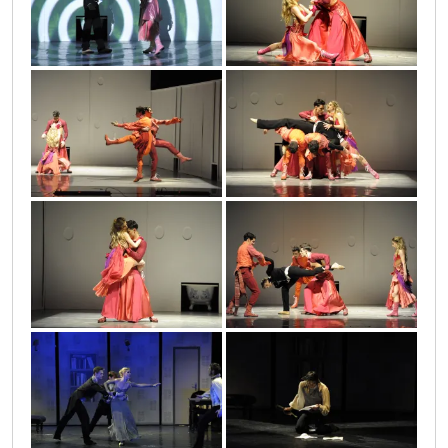
proces_31
proces_25
proces_24
proces_30
proces_26
proces_32
puskin_8
puskin_9