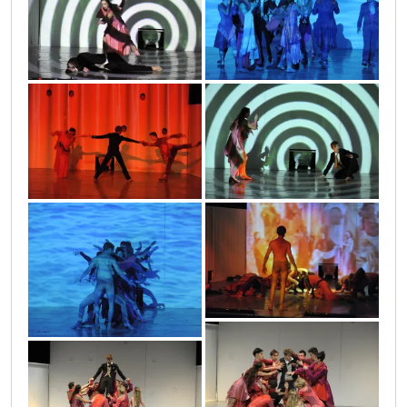
proces_34
proces_20
proces_21
proces_35
proces_44
proces_45
proces_40
proces_41