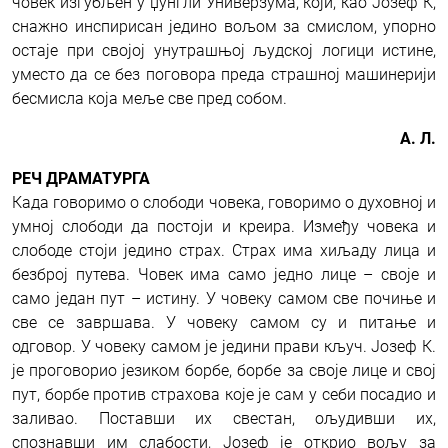
човек изгубљен у џунгли Универзума, који, као Јозеф К,
снажно инспирисан једино вољом за смислом, упорно
остаје при својој унутрашњој људској логици истине,
уместо да се без поговора преда страшној машинерији
бесмисла која меље све пред собом.
А. Л.
РЕЧ ДРАМАТУРГА
Када говоримо о слободи човека, говоримо о духовној и
умној слободи да постоји и креира. Између човека и
слободе стоји једино страх. Страх има хиљаду лица и
безброј путева. Човек има само једно лице – своје и
само један пут – истину. У човеку самом све почиње и
све се завршава. У човеку самом су и питање и
одговор. У човеку самом је једини прави кључ.
Јозеф К.
је проговорио језиком борбе, борбе за своје лице и свој
пут, борбе против страхова које је сам у себи посадио и
заливао. Поставши их свестан, ољудивши их,
спознавши им слабости, Јозеф је открио вољу за