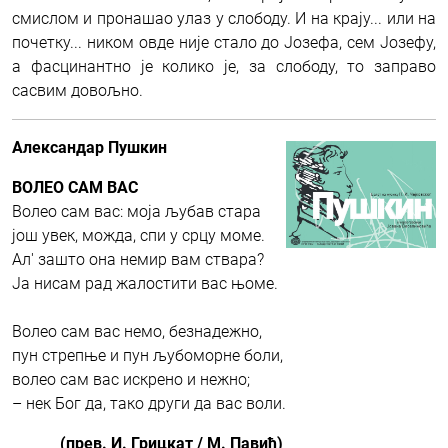
смислом и пронашао улаз у слободу.
И на крају... или на
почетку... ником овде није стало до Јозефа, сем Јозефу,
а фасцинантно је колико је, за слободу, то заправо
сасвим довољно.
Александар Пушкин
ВОЛЕО САМ ВАС
Волео сам вас: моја љубав стара
још увек, можда, спи у срцу моме.
Ал' зашто она немир вам ствара?
Ја нисам рад жалостити вас њоме.
Волео сам вас немо, безнадежно,
пун стрепње и пун љубоморне боли,
волео сам вас искрено и нежно;
– нек Бог да, тако други да вас воли.
(прев. И. Грицкат / М. Павић)