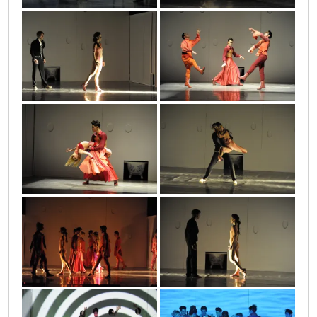
proces_33
proces_27
proces_23
proces_37
proces_36
proces_22