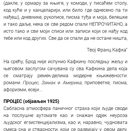
(дакле, у ормару за књиге, у комоди, у писаћем столу,
код куће и у канцеларији, или било где однесено па ти
нађеш), дневнике, рукописе, писма туђа и моја, белешке
и тако даље, нека се све редом спали НЕПРОЧИТАНО, а
исто тако и сви моји списи или записи који се нађу код
тебе или код других. Све да се спали да не остане ништа,
Твој Франц Кафка“
На срећу, Брод није испунио Кафкину последњу жељу и
његовом заслугом сачувана су сва Кафкина дела која
се сматрају ремек-делима модерне књижевности:
романи
Процес
,
Замак
и
Америка
, приповетке, писма,
афоризми, есеји...
ПРОЦЕС (објављен 1925)
Сабласна атмосфера паничног страха који људе своди
на послушне аутомате као и снажан одјек неуроза
људског егзистенцијализма, као и, наравно, чудновата
смеса сна и стварности, који се развијају у овом делу,