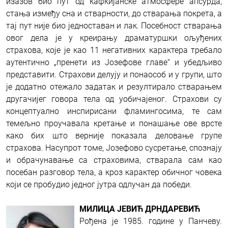
изазов био пут од кафкијанске атмосфере апсурда,
стања између сна и стварности, до стварања покрета, а
тај пут није био једноставан и лак. Посебност стварања
овог дела је у креирању драматуршки ољуђених
страхова, које је као 11 негативних карактера требало
аутентично „пренети из Јозефове главе“ и убедљиво
представити. Страхови делују и понаособ и у групи, што
је додатно отежало задатак и резултирало стварањем
другачијег говора тела од уобичајеног. Страхови су
концептуално инспирисани фламингосима, те сам
темељно проучавала кретање и понашање ове врсте
како бих што верније показала деловање групе
страхова. Насупрот томе, Јозефово сусретање, спознају
и обрачунавање са страховима, стварала сам као
посебан разговор тела, а кроз карактер обичног човека
који се пробудио једног јутра одлучан да победи.
МИЛИЦА ЈЕВИЋ ДРНДАРЕВИЋ
Рођена је 1985. године у Панчеву.