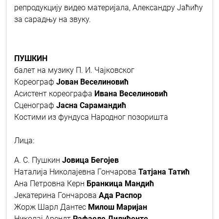
репродукцију видео материјала, Александру Јаћићу
за сарадњу на звуку.
ПУШКИН
балет на музику П. И. Чајковског
Кореограф
Јован Веселиновић
Асистент кореографа
Ивана Веселиновић
Сценограф
Јасна Сарамандић
Костими из фундуса Народног позоришта
Лица:
А. С. Пушкин
Јовица Бегојев
Наталија Николајевна Гончарова
Татјана Татић
Ана Петровна Керн
Бранкица Мандић
Јекатерина Гончарова
Ада Распор
Жорж Шарл Дантес
Милош Маријан
Николај Арендт
Рафаеле Дилиђенте