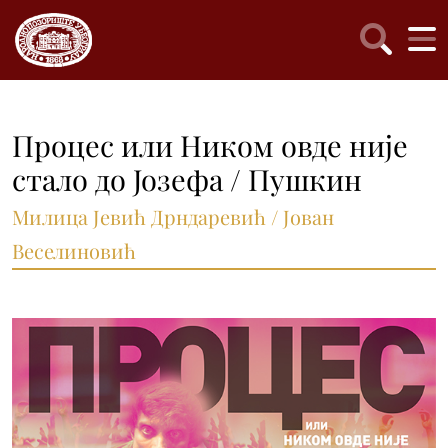
Процес или Ником овде није
стало до Јозефа / Пушкин
Милица Јевић Дрндаревић / Јован
Веселиновић