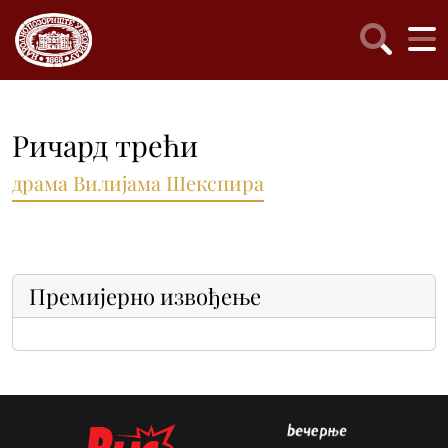
Ричард трећи
драма Вилијама Шекспира
Премијерно извођење