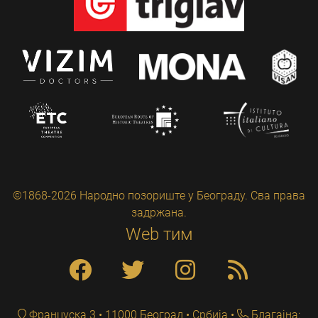
©1868-2026 Народно позориште у Београду. Сва права
задржана.
Web тим
Француска 3 • 11000 Београд • Србија
Благајна: