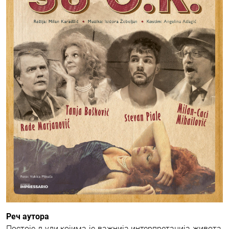
Реч аутора
Постоје људи којима је важнија интерпретација живота,