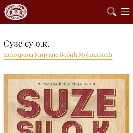
Сузе су о.к.
мелодрама Мирјане Бобић Мојсиловић