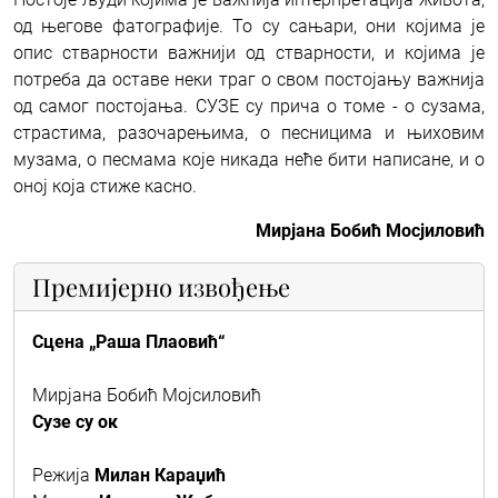
од његове фатографије. То су сањари, они којима је
опис стварности важнији од стварности, и којима је
потреба да оставе неки траг о свом постојању важнија
од самог постојања. СУЗЕ су прича о томе - о сузама,
страстима, разочарењима, о песницима и њиховим
музама, о песмама које никада неће бити написане, и о
оној која стиже касно.
Мирјана Бобић Мосјиловић
Премијерно извођење
Сцена „Раша Плаовић“
Мирјана Бобић Мојсиловић
Сузе су ок
Режија
Милан Караџић