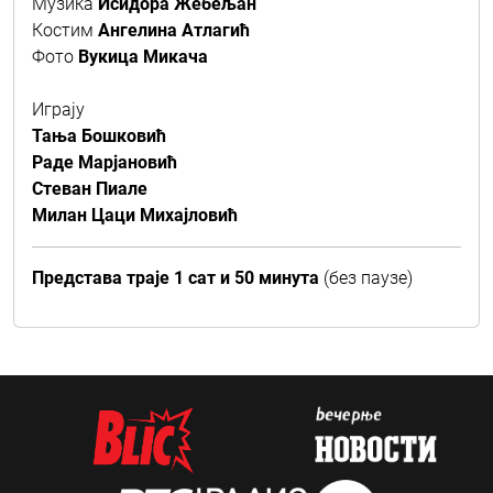
Музика
Исидора Жебељан
Костим
Ангелина Атлагић
Фото
Вукица Микача
Играју
Тања Бошковић
Раде Марјановић
Стеван Пиале
Милан Цаци Михајловић
Представа траје 1 сат и 50 минута
(без паузе)