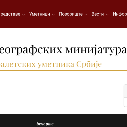
Представе
Уметници
Позориште
Вести
Инфор
еографских минијатура
балетских уметника Србије