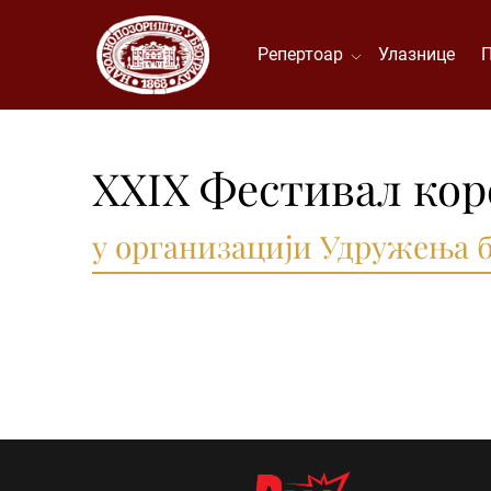
Репертоар
Улазнице
XXIX Фестивал кор
у организацији Удружења 