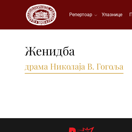
Репертоар
Улазнице
Женидба
драма Николаја В. Гогоља