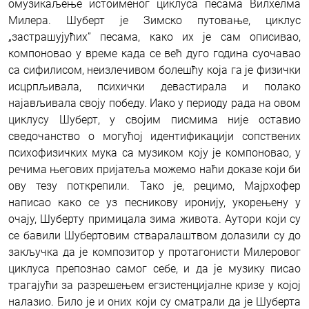
омузикаљење истоименог циклуса песама Вилхелма
Милера. Шуберт је Зимско путовање, циклус
„застрашујућих” песама, како их је сам описивао,
компоновао у време када се већ дуго година суочавао
са сифилисом, неизлечивом болешћу која га је физички
исцрпљивала, психички девастирала и полако
најављивала своју победу. Иако у периоду рада на овом
циклусу Шуберт, у својим писмима није оставио
сведочанство о могућој идентификацији сопствених
психофизичких мука са музиком коју је компоновао, у
речима његових пријатеља можемо наћи доказе који би
ову тезу поткрепили. Тако је, рецимо, Мајрхофер
написао како се уз песникову иронију, укорењену у
очају, Шуберту примицала зима живота. Аутори који су
се бавили Шубертовим стваралаштвом долазили су до
закључка да је композитор у протагонисти Милеровог
циклуса препознао самог себе, и да је музику писао
трагајући за разрешењем егзистенцијалне кризе у којој
налазио. Било је и оних који су сматрали да је Шуберта