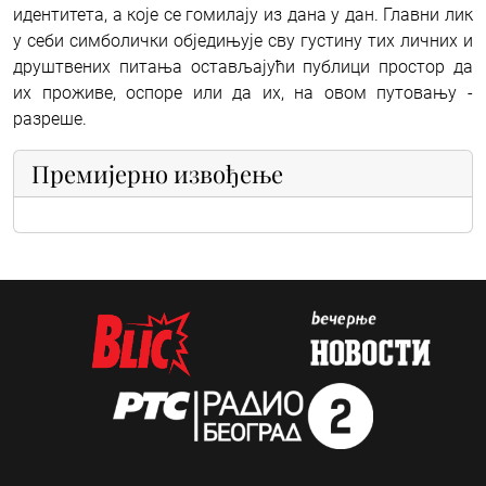
идентитета, а које се гомилају из дана у дан. Главни лик
у себи симболички обједињује сву густину тих личних и
друштвених питања остављајући публици простор да
их проживе, оспоре или да их, на овом путовању -
разреше.
Премијерно извођење