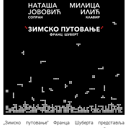
„Зимско путовање" Франца Шуберта представља