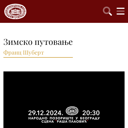
Зимско путовање
Франц Шуберт