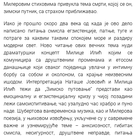
Милеровим стиховима привукла тема смрти, којој се он,
зимски путник, са страхом приближавао.
Иако је прошло скоро два века од када је ово дело
написано питања смисла егзистенције, патње, туге и
потраге за каквим таквим спокојем море и раздиру
модерни свет. Ново читање ових вечних тема нуди
драматуршки концепт Милице Илић којим се
комуницира са друштвеним променама и етосом
данашњице који сваког појединца увлачи у интимну
борбу са собом и околоном, са крајње неизвесним
ишодом. Интерпретација Наташе Јововић и Милица
Илић тежи да „Зимско путовање” представи као
емоциналну и егзистенцијалну кризу у чијој позадини
лежи самоиспитивање, час узалудно час храбро и пуно
наде. Шубертова ванвременска музика, као и Милерова
поезија, у њиховом извођењу, укључене су у савремене
важне и узнемирујуће теме – анксиозност, гибитак
смисла, несигурност, друштвене неправде, питања