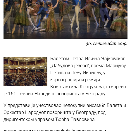
30. септембар 2019.
Балетом Петра Иљича Чајковског
„Лабудово језеро“, према Маријусу
Петипа и Леву Иванову, у
кореографији и режији
Kонстантина Kостјукова, отворена
је 151. сезона Народног позоришта у Београду
У представи је учествовао целокупни ансамбл Балета и
Оркестар Народног позоришта у Београду, под
диригентском управом Ђорђа Павловића.