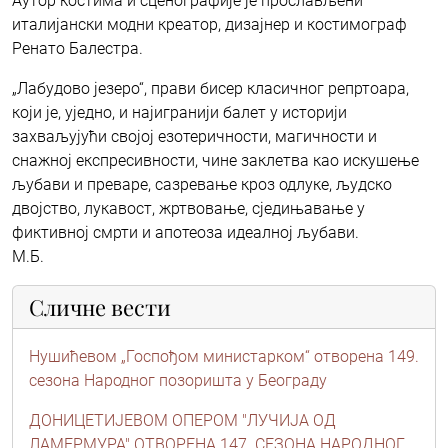
Аутор костима и сценографије је прослављени
италијански модни креатор, дизајнер и костимограф
Ренато Балестра.
„Лабудово језеро“, прави бисер класичног репртоара,
који је, уједно, и најигранији балет у историји
захваљујући својој езотеричности, магичности и
снажној експресивности, чине заклетва као искушење
љубави и преваре, сазревање кроз одлуке, људско
двојство, лукавост, жртвовање, сједињавање у
фиктивној смрти и апотеоза идеалној љубави.
М.Б.
Сличне вести
Нушићевом „Госпођом министарком“ отворена 149.
сезона Народног позоришта у Београду
ДОНИЦЕТИЈЕВОМ ОПЕРОМ "ЛУЧИЈА ОД
ЛАМЕРМУРА" ОТВОРЕНА 147. СЕЗОНА НАРОДНОГ