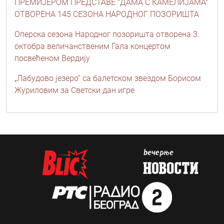
ПРЕМИЈЕРОМ ПРЕДСТАВЕ "ДАМА С КАМЕЛИЈАМА"
ОТВОРЕНА 145 СЕЗОНА НАРОДНОГ ПОЗОРИШТА
Оперска сезона Народног позоришта отворена 3.
октобра величанственим Гала концертом
посвећеном Вердију
„Лабудово језеро“ са балетском звездом Борисом
Журиловим за Светски дан игре