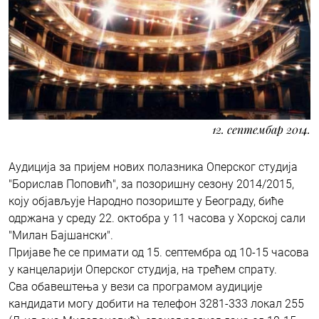
12. септембар 2014.
Аудицијa за пријем нових полазника Оперског студија
"Борислав Поповић", за позоришну сезону 2014/2015,
коју објављује Народно позориште у Београду, биће
одржана у среду 22. октобра у 11 часова у Хорској сали
"Милан Бајшански".
Пријаве ће се примати од 15. септембра од 10-15 часова
у канцеларији Оперског студија, на трећем спрату.
Сва обавештења у вези са програмом аудиције
кандидати могу добити на телефон 3281-333 локал 255