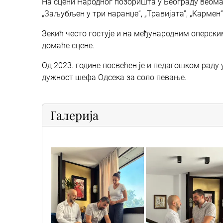
На сцени Народног позоришта у Београду веома 
„Заљубљен у три наранџе”, „Травијата”, „Кармен”,
Зекић често гостује и на међународним оперск
домаће сцене.
Од 2023. године посвећен је и педагошком раду 
дужност шефа Одсека за соло певање.
Галерија
vuk_1
vuk_2