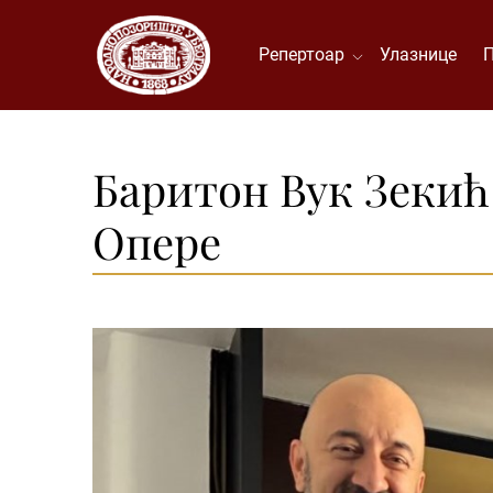
Репертоар
Улазнице
Баритон Вук Зекић
Опере