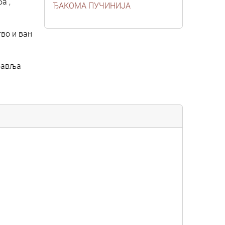
а”,
ЂАКОМА ПУЧИНИЈА
во и ван
обавља