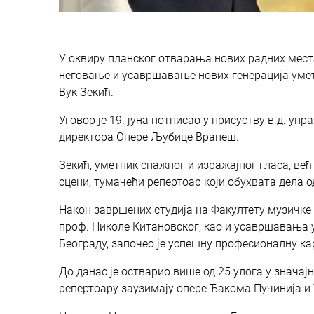
У оквиру планског отварања нових радних мест
неговање и усавршавање нових генерација уметн
Вук Зекић.
Уговор је 19. јуна потписао у присуству в.д. 
директора Опере Љубице Вранеш.
Зекић, уметник снажног и изражајног гласа, већ 
сцени, тумачећи репертоар који обухвата дела 
Након завршених студија на Факултету музичке 
проф. Николе Китановског, као и усавршавања 
Београду, започео је успешну професионалну ка
До данас је остварио више од 25 улога у знача
репертоару заузимају опере Ђакома Пучинија и 