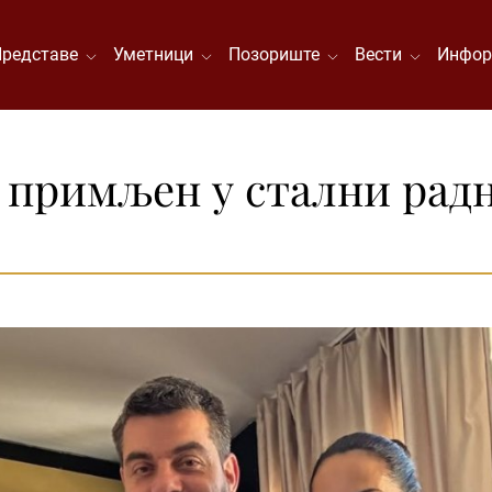
Представе
Уметници
Позориште
Вести
Инфор
 примљен у стални радн