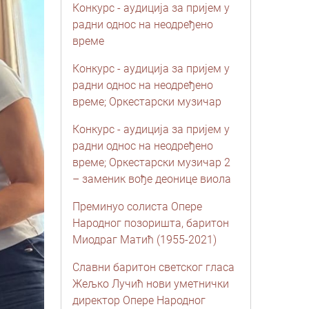
Конкурс - аудиција за пријем у
радни однос на неодређено
време
Конкурс - аудиција за пријем у
радни однос на неодређено
време; Оркестарски музичар
Конкурс - аудиција за пријем у
радни однос на неодређено
време; Oркестарски музичар 2
– заменик вође деонице виола
Преминуо солиста Опере
Народног позоришта, баритон
Миодраг Матић (1955-2021)
Славни баритон светског гласа
Жељко Лучић нови уметнички
директор Опере Народног