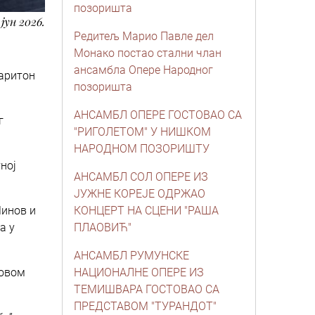
позоришта
. јун 2026.
Редитељ Марио Павле дел
Монако постао стални члан
ансамбла Опере Народног
баритон
позоришта
АНСАМБЛ ОПЕРЕ ГОСТОВАО СА
г
"РИГОЛЕТОМ" У НИШКОМ
НАРОДНОМ ПОЗОРИШТУ
ној
АНСАМБЛ СОЛ ОПЕРЕ ИЗ
ЈУЖНЕ КОРЕЈЕ ОДРЖАО
Минов и
КОНЦЕРТ НА СЦЕНИ "РАША
а у
ПЛАОВИЋ"
АНСАМБЛ РУМУНСКЕ
говом
НАЦИОНАЛНЕ ОПЕРЕ ИЗ
ТЕМИШВАРА ГОСТОВАО СА
ПРЕДСТАВОМ "ТУРАНДОТ"