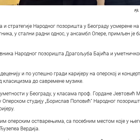
19
а и стратегије Народног позоришта у Београду усмерене на
ика, у стални радни однос, у ансамбл Опере, примљен је 
управника Народног позоришта Драгољуба Бајића и уметничко
деценију и по успешно гради каријеру на оперској и концерт
од класицизма до савремене музике.
уметности у Београду, у класама проф. Гордане Јевтовић 
у Оперском студију „Борислав Поповић” Народног позоришт
ријеру.
јним оперским остварењима, са посебним местом које у ње
Ђузепеа Вердија.