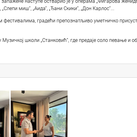
запажене наступе остварио је у операма „Фигарова женидб
 „Слепи миш”, „Аида”, „Ђани Скики”, „Дон Карлос”...
им фестивалима, градећи препознатљиво уметничко присуст
у Музичкој школи „Станковић”, где предаје соло певање и 
vuk_3