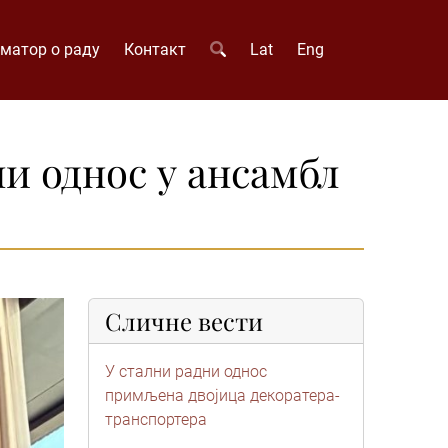
матор о раду
Контакт
Lat
Eng
и однос у ансамбл
Сличне вести
У стални радни однос
примљена двојица декоратера-
транспортера