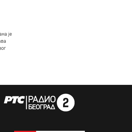
на је
ава
вог