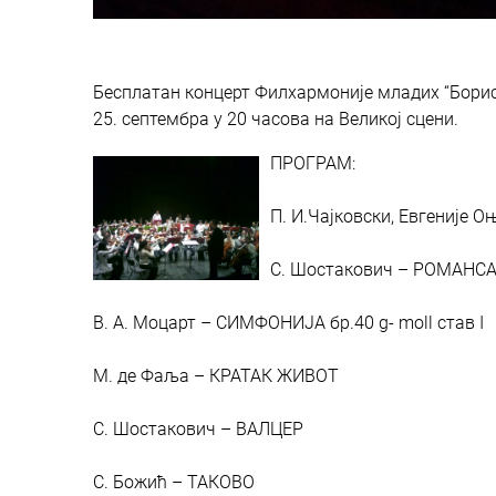
Бесплатан концерт Филхармонијe младих “Бори
25. септембра у 20 часова на Великој сцени.
ПРОГРАМ:
П. И.Чајковски, Евгеније
С. Шостакович – РОМАНСА 
В. А. Моцарт – СИМФОНИЈА бр.40 g- moll став I
М. де Фаља – КРАТАК ЖИВОТ
С. Шостакович – ВАЛЦЕР
С. Божић – ТАКОВО