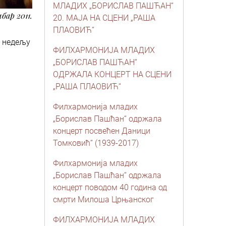
МЛАДИХ „БОРИСЛАВ ПАШЋАН“
мбар 2011.
20. МАЈА НА СЦЕНИ „РАША
ПЛАОВИЋ“
у недељу
ФИЛХАРМОНИЈА МЛАДИХ
„БОРИСЛАВ ПАШЋАН“
ОДРЖАЛА КОНЦЕРТ НА СЦЕНИ
„РАША ПЛАОВИЋ“
Филхармонијa младих
„Борислав Пашћан“ oдржала
концерт посвећен Даници
Томковић“ (1939-2017)
Филхармонија младих
„Борислав Пашћан“ одржала
концерт поводом 40 година од
смрти Милоша Црњанског
ФИЛХАРМОНИЈА МЛАДИХ