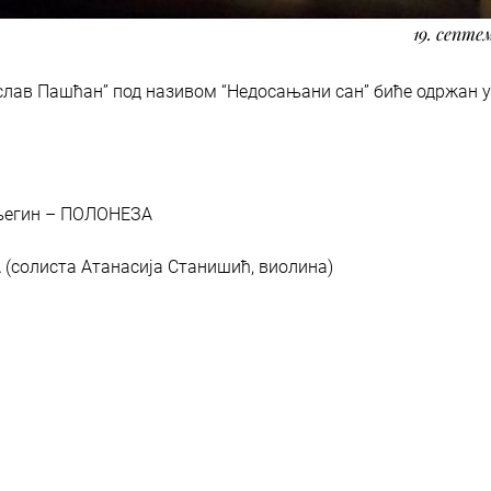
19. септе
слав Пашћан” под називом “Недосањани сан” биће одржан 
 Оњегин – ПОЛОНЕЗА
(солиста Атанасија Станишић, виолина)