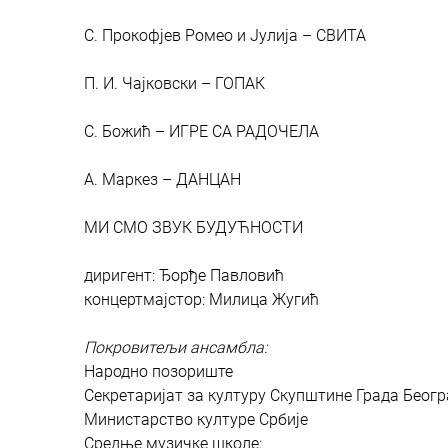
С. Прокофјев Ромео и Јулија – СВИТА
П. И. Чајковски – ГОПАК
С. Божић – ИГРЕ СА РАДОЧЕЛА
А. Маркез – ДАНЦАН
МИ СМО ЗВУК БУДУЋНОСТИ
диригент: Ђорђе Павловић
концертмајстор: Милица Жугић
Покровитељи ансамбла:
Народно позориште
Секретаријат за културу Скупштине Града Беог
Министарство културе Србије
Средње музичке школе: