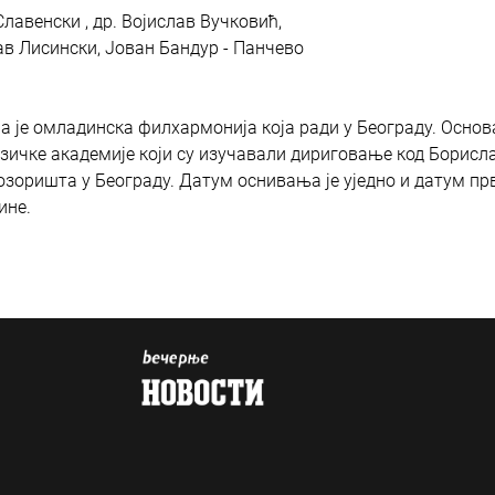
лавенски , др. Војислав Вучковић,
в Лисински, Јован Бандур - Панчево
 је омладинска филхармонија која ради у Београду. Основа
узичке академије који су изучавали дириговање код Борисл
зоришта у Београду. Датум оснивања је уједно и датум пр
ине.