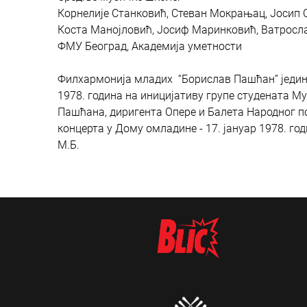
Корнелије Станковић, Стеван Мокрањац, Јосип С
Коста Манојловић, Јосиф Маринковић, Ватросла
ФМУ Београд, Академија уметности
Филхармонија младих “Борислав Пашћан” једина
1978. година на иницијативу групе студената М
Пашћана, диригента Опере и Балета Народног по
концерта у Дому омладине - 17. јануар 1978. год
М.Б.