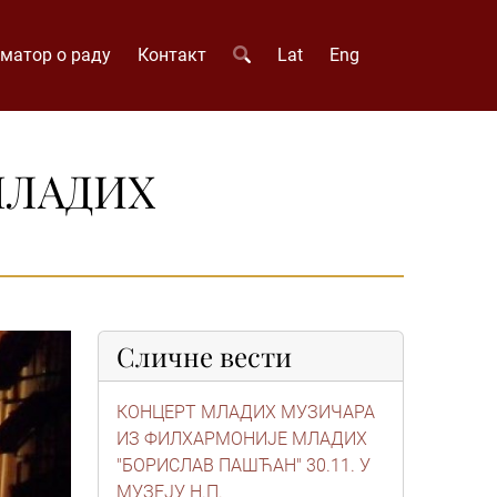
матор о раду
Контакт
Lat
Eng
МЛАДИХ
Сличне вести
КОНЦЕРТ МЛАДИХ МУЗИЧАРА
ИЗ ФИЛХАРМОНИЈЕ МЛАДИХ
"БОРИСЛАВ ПАШЋАН" 30.11. У
МУЗЕЈУ Н.П.