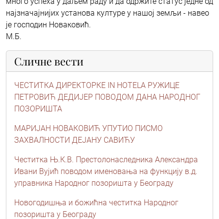
много успеха у даљем раду и да одржите статус једне од
најзначајнијих установа културе у нашој земљи - навео
је господин Новаковић.
М.Б.
Сличне вести
ЧЕСТИТКА ДИРЕКТОРКЕ IN HOTELA РУЖИЦЕ
ПЕТРОВИЋ ДЕДИЈЕР ПОВОДОМ ДАНА НАРОДНОГ
ПОЗОРИШТА
МАРИЈАН НОВАКОВИЋ УПУТИО ПИСМО
ЗАХВАЛНОСТИ ДЕЈАНУ САВИЋУ
Честитка Њ.К.В. Престолонаследника Александра
Ивани Вујић поводом именовања на функцију в.д.
управника Народног позоришта у Београду
Новогодишња и божићна честитка Народног
позоришта у Београду