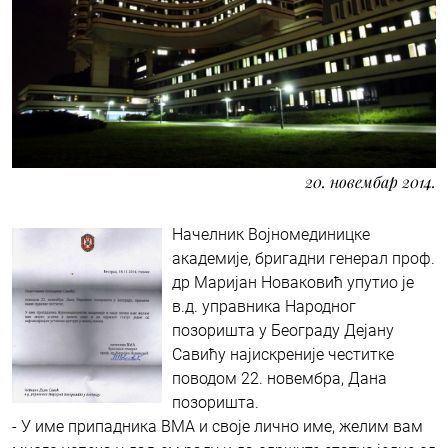
20. новембар 2014.
Начелник Војномединицке
академије, бригадни генерал проф.
др Маријан Новаковић упутио је
в.д. управника Народног
позоришта у Београду Дејану
Савићу најискреније честитке
поводом 22. новембра, Дана
позоришта.
- У име припадника ВМА и своје лично име, желим вам