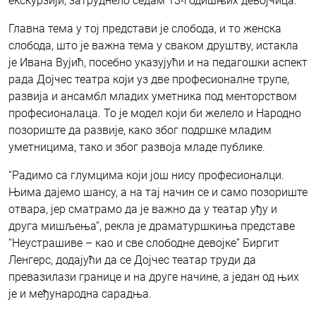
екскурзији, затруднело седам 13-годишњих девојчица.
Главна тема у тој представи је слобода, и то женска
слобода, што је важна тема у сваком друштву, истакла
је Ивана Вујић, посебно указујући и на педагошки аспект
рада Дојчес театра који уз две професионалне трупе,
развија и ансамбл младих уметника под менторством
професионалаца. То је модел који би желело и Народно
позориште да развије, како због подршке младим
уметницима, тако и због развоја младе публике.
“Радимо са глумцима који још нису професионалци.
Њима дајемо шансу, а на тај начин се и само позориште
отвара, јер сматрамо да је важно да у театар уђу и
друга мишљења”, рекла је драматуршкиња представе
“Неустрашиве – као и све слободне девојке” Биргит
Ленгерс, додајући да се Дојчес театар труди да
превазилази границе и на друге начине, а један од њих
је и међународна сарадња.