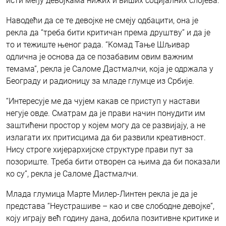
исти међу девојкама нижих и виших социјалних слојева.
Наводећи да се те девојке не смеју одбацити, она је
рекла да “треба бити критичан према друштву” и да је
то и тежиште њеног рада. “Kомад Тање Шљивар
одлична је основа да се позабавим овим важним
темама”, рекла је Саломе Дастмалчи, која је одржала у
Београду и радионицу за младе глумце из Србије.
“Интересује ме да чујем какав се приступ у настави
негује овде. Сматрам да је прави начин понудити им
заштићени простор у којем могу да се развијају, а не
излагати их притисцима да би развили креативност.
Нису строге хијерархијске структуре прави пут за
позориште. Треба бити отворен са њима да би показали
ко су”, рекла је Саломе Дастмалчи.
Млада глумица Марте Милер-Линтен рекла је да је
представа “Неустрашиве – као и све слободне девојке”,
коју играју већ годину дана, добила позитивне критике и