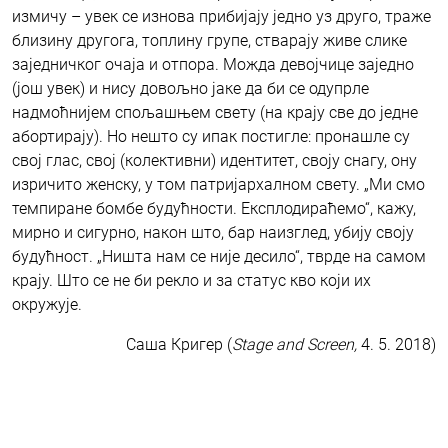
измичу – увек се изнова прибијају једно уз друго, траже
близину другога, топлину групе, стварају живе слике
заједничког очаја и отпора. Можда девојчице заједно
(још увек) и нису довољно јаке да би се одупрле
надмоћнијем спољашњем свету (на крају све до једне
абортирају). Но нешто су ипак постигле: пронашле су
свој глас, свој (колективни) идентитет, своју снагу, ону
изричито женску, у том патријархалном свету. „Ми смо
темпиране бомбе будућности. Експлодираћемо“, кажу,
мирно и сигурно, након што, бар наизглед, убију своју
будућност. „Ништа нам се није десило“, тврде на самом
крају. Што се не би рекло и за статус кво који их
окружује.
Саша Кригер (
Stage and Screen,
4. 5. 2018)