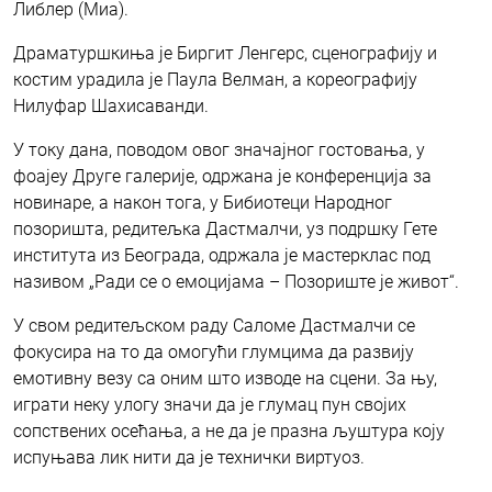
Либлер (Миа).
Драматуршкиња је Биргит Ленгерс, сценографију и
костим урадила је Паула Велман, а кореографију
Нилуфар Шахисаванди.
У току дана, поводом овог значајног гостовања, у
фоајеу Друге галерије, одржана је конференција за
новинаре, а након тога, у Бибиотеци Народног
позоришта, редитељка Дастмалчи, уз подршку Гете
института из Београда, одржала је мастерклас под
називом „Ради се о емоцијама – Позориште је живот“.
У свом редитељском раду Саломе Дастмалчи се
фокусира на то да омогући глумцима да развију
емотивну везу са оним што изводе на сцени. За њу,
играти неку улогу значи да је глумац пун својих
сопствених осећања, а не да је празна љуштура коју
испуњава лик нити да је технички виртуоз.