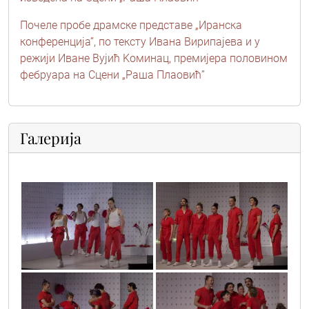
Почеле пробе драмске представе „Иранска
конференција”, по тексту Ивана Вирипајева и у
режији Иване Вујић Kоминац, премијера половином
фебруара на Сцени „Раша Плаовић”
Галерија
mg_3263_copy
mg_3195_copy