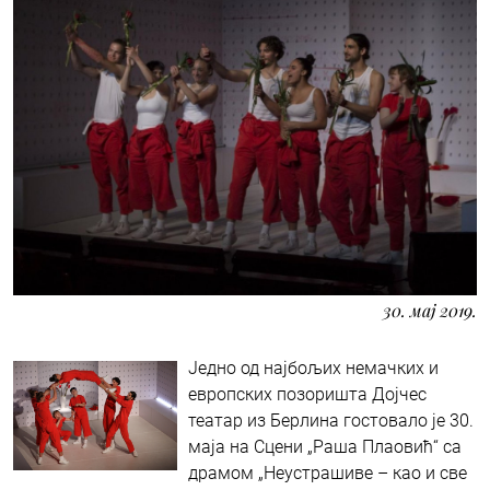
30. мај 2019.
Једно од најбољих немачких и
европских позоришта Дојчес
театар из Берлина гостовало је 30.
маја на Сцени „Раша Плаовић“ са
драмом „Неустрашиве – као и све