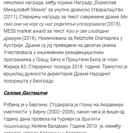
неколико награда, међу којима Награду „Борислав
Михајловић Михиз” за укупно драмско стваралаштво
(2011), Стеријину награду за текст савремене драме
Ми
смо они на које су нас родитељи упозоравали
(2016),
MESS market award за текст
Као и све слободне
дјевојке
(2016). Номинована за Retzhofer Dramapreis у
Аустрији. Драме су јој преведене на десетак језика.
Учествовала у књижевним резиденцијалним
програмима у Грацу, Бечу и Приштини.Била је члан
Жирија 63. Стеријиног позорја 2018. године. Тренутно је
вршилац дужности директорке Драме Народног
позоришта у Београду.
Саломе Дастмалчи
Рођена је у Берлину. Студирала је глуму на Академији
уметности у Берну (2002–2006), након чега је више од
годину дана провела на турнеји са
Вратити
пошиљаоцу
Хелене Валдман. Године 2010. је, између