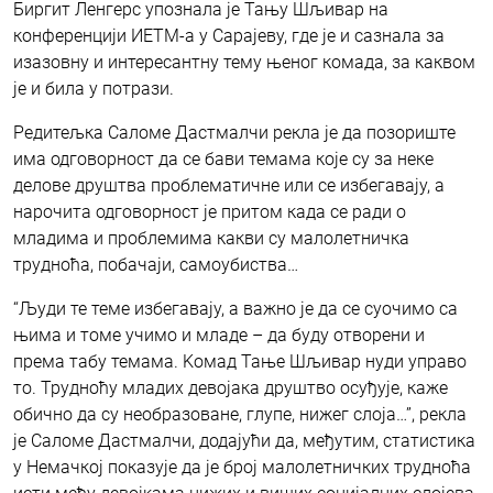
Биргит Ленгерс упознала је Тању Шљивар на
конференцији ИЕТМ-а у Сарајеву, где је и сазнала за
изазовну и интересантну тему њеног комада, за каквом
је и била у потрази.
Редитељка Саломе Дастмалчи рекла је да позориште
има одговорност да се бави темама које су за неке
делове друштва проблематичне или се избегавају, а
нарочита одговорност је притом када се ради о
младима и проблемима какви су малолетничка
трудноћа, побачаји, самоубиства…
“Људи те теме избегавају, а важно је да се суочимо са
њима и томе учимо и младе – да буду отворени и
према табу темама. Kомад Тање Шљивар нуди управо
то. Трудноћу младих девојака друштво осуђује, каже
обично да су необразоване, глупе, нижег слоја…”, рекла
је Саломе Дастмалчи, додајући да, међутим, статистика
у Немачкој показује да је број малолетничких трудноћа