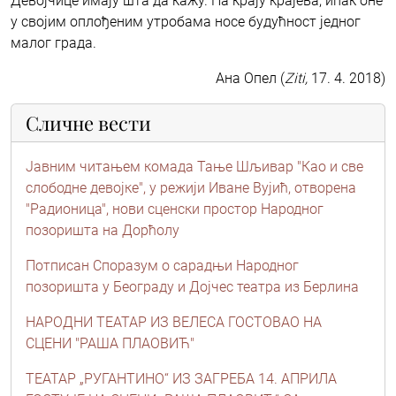
Девојчице имају шта да кажу. На крају крајева, ипак оне
у својим оплођеним утробама носе будућност једног
малог града.
Ана Опел (
Ziti,
17. 4. 2018)
Сличне вести
Јавним читањем комада Тање Шљивар "Као и све
слободне девојке", у режији Иване Вујић, отворена
"Радионица", нови сценски простор Народног
позоришта на Дорћолу
Потписан Споразум о сарадњи Народног
позоришта у Београду и Дојчес театра из Берлина
НАРОДНИ ТЕАТАР ИЗ ВЕЛЕСА ГОСТОВАО НА
СЦЕНИ "РАША ПЛАОВИЋ"
ТЕАТАР „РУГАНТИНО“ ИЗ ЗАГРЕБА 14. АПРИЛА