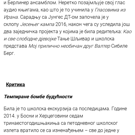
и Берлинер ансамблом. Неретко позајмљује свој глас
аудио књигама, као што је то учинила у
Гласов
има
из
Ирана
. Сарадњу са Јунгес ДТ-ом започела је у
склопу
Јесењег кампа
2016, након чега су уследила још
два заједничка пројекта у којима је била редитељка:
Као
и све слободне д
ј
евојке
Тање Шљивар и школска
представа
Мој прилично необичан друг
Валтер
Сибиле
Берг.
Критика
Т
емпиране бомбе будућност
и
Била је то школска екскурзија са последицама. Године
2014. у Босни и Херцеговини седам
тринаестогодишњакиња са петодневног школског
излета вратило се са изненађењем – све до једне у