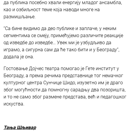
да публика посебно хвали енергију младог ансамбла,
као и озбиљност теме која наводи многе на
размишљање.
“Са бине видимо да део публике и заплаче, у неким
сегментима се смеју, примећујемо различите реакције
од изведбе до изведбе… Увек ми је узбудљиво да
играмо, а сигурна сам да ће тако бити и у Београду”,
додала је она.
Гостовање Дојчес театра помогао је Гете институт у
Београду, а према речима представнице тог немачког
културног центра Сунчице Шидо, изузетно им је драго
због могућности да помногну сарадњу два позоришта,
и то не само због размене представа, већ и педагошког
искуства.
Тања
Шљивар