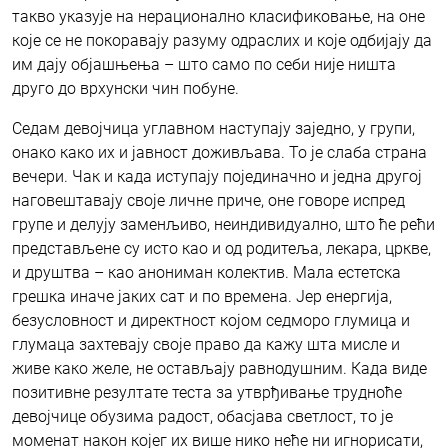
такво указује на нерационално класификовање, на оне
које се не покоравају разуму одраслих и које одбијају да
им дају објашњења – што само по себи није ништа
друго до врхунски чин побуне.
Седам девојчица углавном наступају заједно, у групи,
онако како их и јавност доживљава. То је слаба страна
вечери. Чак и када иступају појединачно и једна другој
наговештавају своје личне приче, оне говоре испред
групе и делују заменљиво, неиндивидуално, што ће рећи
представљене су исто као и од родитеља, лекара, цркве,
и друштва – као анониман колектив. Мала естетска
грешка иначе јаких сат и по времена. Јер енергија,
безусловност и директност којом седморо глумица и
глумаца захтевају своје право да кажу шта мисле и
живе како желе, не остављају равнодушним. Када виде
позитивне резултате теста за утврђивање трудноће
девојчице обузима радост, обасјава светлост, то је
моменат након којег их више нико неће ни игнорисати,