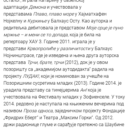
осталог, играла Катарину у базелској
адаптацији
Демона
и учествовала у
представама
Плаво, плаво море
у Хајматхафен
Нојкелну и
Куркиње
у Балхаус Осту. Као ауторка и
редитељка дебитовала је представом
Моје срце је пуно
мржње – и мени се то допада
, која је била на
репертоару ХАУ 3. Године 2011. играла је у
представи
Крвопролиће у различитости
у Балхаус
Нојнинштрасе, где је изведена и њена друга ауторска
представа
Трчи, брате, трчи
(2012), док је у овом
позоришту са „академијом аутодидакта” радила на
пројекту
ЛУДАК!
, који је номинован за учешће на
Позоришним сусретима младих (2013). Године 2014. је
урадила представу са тинејџерима
Ан!
која је
учествовала на Фестивалу младих у Зофиенселе. У току
2014. редовно је наступала на књиженим вечерима под
називом
Проза односа
, заједничком пројекту Фондације
„Фридрих Еберт” и Театра „Максим Горки”. Од 2012.
држи радионице глуме и сарађује претежно са Шаубине