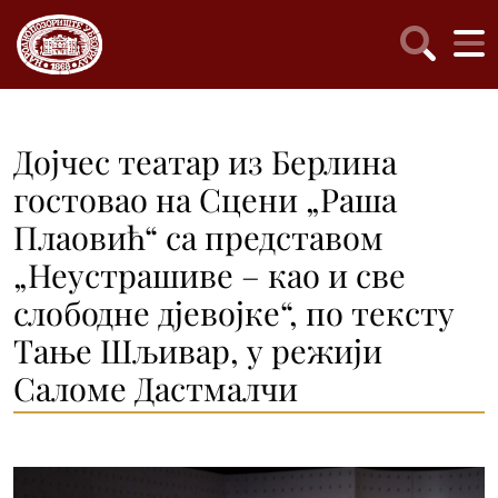
Дојчес театар из Берлина
гостовао на Сцени „Раша
Плаовић“ са представом
„Неустрашиве – као и све
слободне дјевојке“, по тексту
Тање Шљивар, у режији
Саломе Дастмалчи