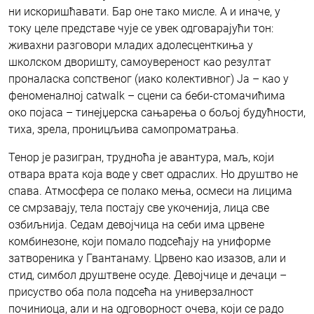
ни искоришћавати. Бар оне тако мисле. А и иначе, у
току целе представе чује се увек одговарајући тон:
живахни разговори младих адолесценткиња у
школском дворишту, самоувереност као резултат
проналаска сопственог (иако колективног) Ја – као у
феноменалној catwalk – сцени са беби-стомачићима
око појаса – тинејџерска сањарења о бољој будућности,
тиха, зрела, проницљива самопроматрања.
Тенор је разигран, трудноћа је авантура, маљ, који
отвара врата која воде у свет одраслих. Но друштво не
спава. Атмосфера се полако мења, осмеси на лицима
се смрзавају, тела постају све укоченија, лица све
озбиљнија. Седам девојчица на себи има црвене
комбинезоне, који помало подсећају на униформе
затвореника у Гвантанаму. Црвено као изазов, али и
стид, симбол друштвене осуде. Девојчице и дечаци –
присуство оба пола подсећа на универзалност
починиоца, али и на одговорност очева, који се радо