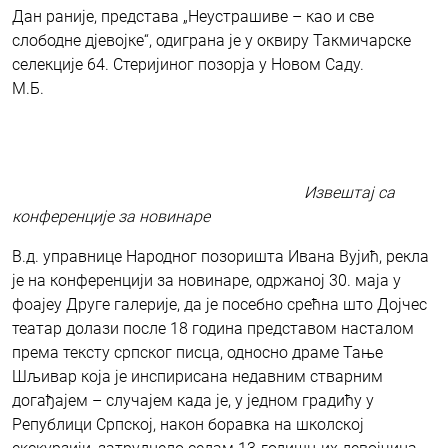
Дан раније, представа „Неустрашиве – као и све
слободне дјевојке“, одиграна је у оквиру Такмичарске
селекције 64. Стеријиног позорја у Новом Саду.
М.Б.
Извештај са
конференције за новинаре
В.д. управнице Народног позоришта Ивана Вујић, рекла
је на конференцији за новинаре, одржаној 30. маја у
фоајеу Друге галерије, да је посебно срећна што Дојчес
театар долази после 18 година представом насталом
према тексту српског писца, односно драме Тање
Шљивар која је инспирисана недавним стварним
догађајем – случајем када је, у једном градићу у
Републици Српској, након боравка на школској