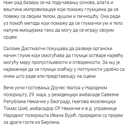
Њен рад базира се на подучавању основа, алата и
вештина импровизације које помажу глумцима да се
повежу са својим телом, душом и личношћу. Она ради
уз помоћ метода који помажу да се глумачки ум и тело
напуне емоцијама тако да могу да се играју својим
срцем.
Саломе Дастмалчи покушава да развије органски
начин глуме који омогућава да глумци остваре највећу
могућу меру пропустљивости и отворености. За њу је
најважније да се глумци осећају у потпуности удобно са
оним што раде или представљају на сцени.
Вече уочи гостовања Дојчес театра у Народном
позоришту, 29. маја, у резиденцији амбасаде Савезне
Републике Немачке у Београду, Његова екселенција
Томас Шиб, амбасадор СР Немачке и в.д. управнице
Народног позоришта Ивана Вујић, приредили су пријем
за драге госте из Берлина.