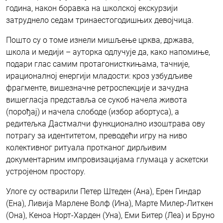
година, након боравка на школској екскурзији
затруднело седам тринаестогодишњих девојчица.
Пошто су о томе изнели мишљење црква, држава,
школа и медији – ауторка одлучује да, како напомиње,
подари глас самим протагонисткињама, тачније,
ирационалној енергији младости: кроз узбудљиве
фрагменте, вишезначне ретроспекције и зачудна
вишегласја представља се сукоб начела живота
(порођај) и начела слободе (избор абортуса), а
редитељка Дастмалчи функционално изоштрава ову
потрагу за идентитетом, преводећи игру на ниво
колективног ритуала протканог дирљивим
документарним импровизацијама глумаца у аскетски
устројеном простору.
Улоге су остварили Петер Штеден (Ана), Ерен Гиндар
(Ена), Ливија Марлене Волф (Ина), Марте Милер-Литкен
(Она), Кеноа Норт-Харден (Уна), Еми Битер (Леа) и Бруно