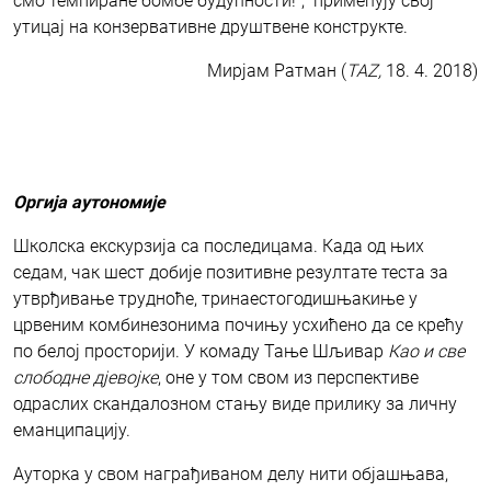
смо темпиране бомбе будућности!”, примећују свој
утицај на конзервативне друштвене конструкте.
Мирјам Ратман (
TAZ,
18. 4. 2018)
О
ргија аутономије
Школска екскурзија са последицама. Када од њих
седам, чак шест добије позитивне резултате теста за
утврђивање трудноће, тринаестогодишњакиње у
црвеним комбинезонима почињу усхићено да се крећу
по белој просторији. У комаду Тање Шљивар
Као и све
слободне д
ј
евојке
, оне у том свом из перспективе
одраслих скандалозном стању виде прилику за личну
еманципацију.
Ауторка у свом награђиваном делу нити објашњава,