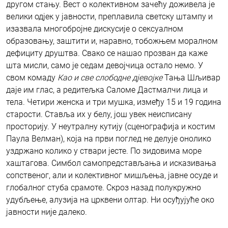
другом стању. Вест о колективном зачећу доживела је
велики одјек у јавности, преплавила светску штампу и
изазвала многобројне дискусије о сексуалном
образовању, заштити и, наравно, тобожњем моралном
дефициту друштва. Свако се нашао прозван да каже
шта мисли, само је седам девојчица остало немо. У
свом комаду
Као и све слободне д
ј
евојке
Тања Шљивар
даје им глас, а редитељка Саломе Дастмалчи лица и
тела. Четири женска и три мушка, између 15 и 19 година
старости. Ставља их у белу, још увек неисписану
просторију. У неутралну кутију (сценографија и костим
Паула Велман), која на први поглед не делује онолико
уздржано колико у ствари јесте. По зидовима море
хаштагова. Симбол самопредстављања и исказивања
сопственог, али и колективног мишљења, јавне осуде и
глобалног стуба срамоте. Скроз назад полукружно
удубљење, алузија на црквени олтар. Ни осуђујуће око
јавности није далеко.