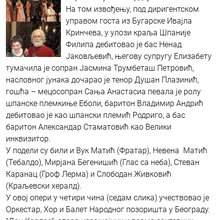
На том извођењу, под диригентском
управом госта из Бугарске Ивајла
Кринчева, у улози краља Шпаније
Филипа дебитовао је бас Ненад
Јаковљевић, његову супругу Елизабету
тумачила је сопран Јасмина Трумбеташ Петровић,
насловног јунака дочарао је тенор Душан Плазинић,
гошћа – мецосопран Сања Анастасиа певала је ролу
шпанске племкиње Еболи, баритон Владимир Андрић
дебитовао је као шпански племић Родриго, а бас
баритон Александар Стаматовић као Велики
инквизитор.
У подели су били и Вук Матић (Фратар), Невена Матић
(Тебалдо), Мирјана Бегенишић (Глас са неба), Стеван
Каранац (Гроф Лерма) и Слободан Живковић
(Краљевски хералд).
У овој опери у четири чина (седам слика) учествовао је
Оркестар, Хор и Балет Народног позоришта у Београду.