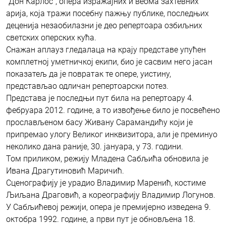
”Дон Карлос”, опера изражајних и веома захтевних
арија, која тражи посебну пажњу публике, последњих
деценија незаобилазни је део репертоара озбиљних
светских оперских кућа.
Снажан аплауз гледалаца на крају представе упућен
комплетној уметничкој екипи, био је сасвим него јасан
показатељ да је повратак те опере, уистину,
представљао одличан репертоарски потез.
Представа је последњи пут била на репертоару 4.
фебруара 2012. године, а то извођење било је посвећено
прослављеном басу Живану Сарамандићу који је
припремао улогу Великог инквизитора, али је преминуо
неколико дана раније, 30. јануара, у 73. години.
Том приликом, режију Младена Сабљића обновила је
Ивана Драгутиновић Маричић.
Сценографију је урадио Владимир Маренић, костиме
Љиљана Драговић, а кореографију Владимир Логунов.
У Сабљићевој режији, опера је премијерно изведена 9.
октобра 1992. године, а први пут је обновљена 18.