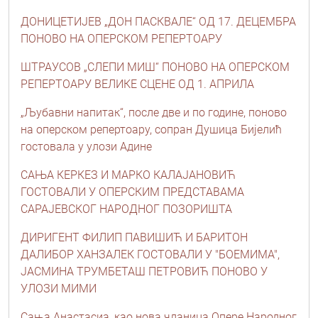
ДОНИЦЕТИЈЕВ „ДОН ПАСКВАЛЕ“ ОД 17. ДЕЦЕМБРА
ПОНОВО НА ОПЕРСКОМ РЕПЕРТОАРУ
ШТРАУСОВ „СЛЕПИ МИШ“ ПОНОВО НА ОПЕРСКОМ
РЕПЕРТОАРУ ВЕЛИКЕ СЦЕНЕ ОД 1. АПРИЛА
„Љубавни напитак“, после две и по године, поново
на оперском репертоару, сопран Душица Бијелић
гостовала у улози Адине
САЊА КЕРКЕЗ И МАРКО КАЛАЈАНОВИЋ
ГОСТОВАЛИ У ОПЕРСКИМ ПРЕДСТАВАМА
САРАЈЕВСКОГ НАРОДНОГ ПОЗОРИШТА
ДИРИГЕНТ ФИЛИП ПАВИШИЋ И БАРИТОН
ДАЛИБОР ХАНЗАЛЕК ГОСТОВАЛИ У "БОЕМИМА",
ЈАСМИНА ТРУМБЕТАШ ПЕТРОВИЋ ПОНОВО У
УЛОЗИ МИМИ
Сања Анастасиа, као нова чланица Опере Народног