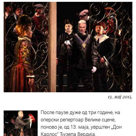
13. мај 2015.
После паузе дуже од три године, на
оперски репертоар Велике сцене,
поново је, од 13. маја, уврштен „Дон
Карлос“ Ђузепа Вердија.