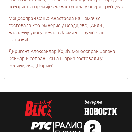
позоришта премијерно наступила у опери Трубадур
Мецосопран Сања Анастасиа из Немачке
гостовала као Амнерис у Вердијевој „Аиди“,
насловну улогу певала Јасмина Трумбеташ
Петровић
Диригент Александар Којић, мецосопран Јелена
Кончар и сопран Соња Шарић гостовали у
Белинијевој „Норми“