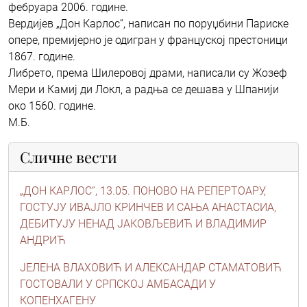
фебруара 2006. године.
Вердијев „Дон Карлос“, написан по поруџбини Париске
опере, премијерно је одигран у француској престоници
1867. године.
Либрето, према Шилеровој драми, написали су Жозеф
Мери и Камиј ди Локл, а радња се дешава у Шпанији
око 1560. године.
М.Б.
Сличне вести
„ДОН КАРЛОС“, 13.05. ПОНОВО НА РЕПЕРТОАРУ,
ГОСТУЈУ ИВАЈЛО КРИНЧЕВ И САЊА АНАСТАСИА,
ДЕБИТУЈУ НЕНАД ЈАКОВЉЕВИЋ И ВЛАДИМИР
АНДРИЋ
ЈЕЛЕНА ВЛАХОВИЋ И АЛЕКСАНДАР СТАМАТОВИЋ
ГОСТОВАЛИ У СРПСКОЈ АМБАСАДИ У
КОПЕНХАГЕНУ