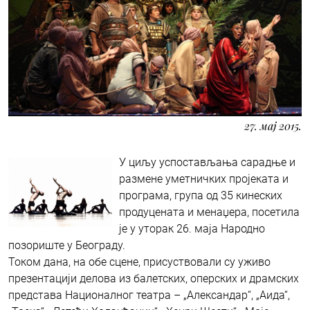
27. мај 2015.
У циљу успостављања сарадње и
размене уметничких пројеката и
програма, група од 35 кинеских
продуцената и менаџера, посетила
је у уторак 26. маја Народно
позориште у Београду.
Током дана, на обе сцене, присуствовали су уживо
презентацији делова из балетских, оперских и драмских
представа Националног театра – „Александар“, „Аида“,