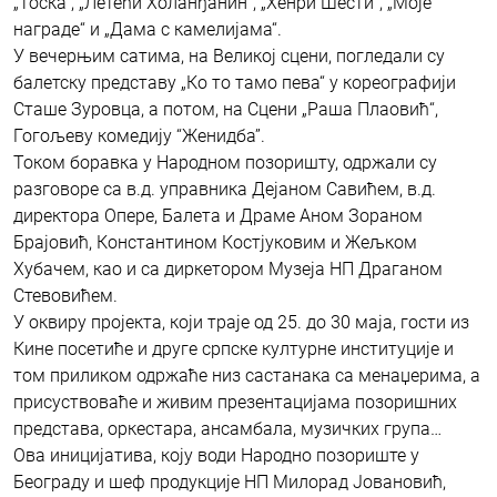
„Тоска“, „Летећи Холанђанин“, „Хенри Шести“, „Моје
награде“ и „Дама с камелијама“.
У вечерњим сатима, на Великој сцени, погледали су
балетску представу „Ко то тамо пева“ у кореографији
Сташе Зуровца, а потом, на Сцени „Раша Плаовић“,
Гогољеву комедију “Женидба”.
Током боравка у Народном позоришту, одржали су
разговоре са в.д. управника Дејаном Савићем, в.д.
директора Опере, Балета и Драме Аном Зораном
Брајовић, Константином Костјуковим и Жељком
Хубачем, као и са диркетором Музеја НП Драганом
Стевовићем.
У оквиру пројекта, који траје од 25. до 30 маја, гости из
Кине посетиће и друге српске културне институције и
том приликом одржаће низ састанака са менаџерима, а
присуствоваће и живим презентацијама позоришних
представа, оркестара, ансамбала, музичких група…
Ова иницијатива, коју води Народно позориште у
Београду и шеф продукције НП Милорад Јовановић,