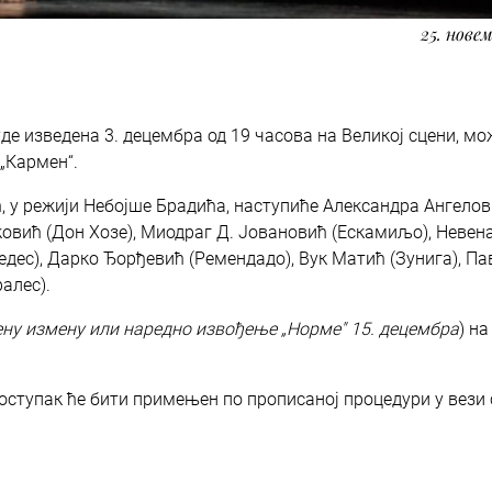
25. новем
уде изведена 3. децембра од 19 часова на Великој сцени, мо
 „Кармен“.
, у режији Небојше Брадића, наступиће Александра Ангелов
овић (Дон Хозе), Миодраг Д. Јовановић (Ескамиљо), Невен
дес), Дарко Ђорђевић (Ремендадо), Вук Матић (Зунига), Па
алес).
ену измену или наредно извођење „Норме" 15. децембра
) на
поступак ће бити примењен по прописаној процедури у вези