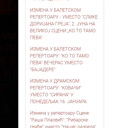
ИЗМЕНА У БАЛЕТСКОМ
РЕПЕРТОАРУ - УМЕСТО “СЛИКЕ
ДОРИЈАНА ГРЕЈА“, 2. ЈУНА НА
ВЕЛИКОЈ СЦЕНИ „КО ТО ТАМО
ПЕВА“
ИЗМЕНА У БАЛЕТСКОМ
РЕПЕРТОАРУ: "КО ТО ТАМО
ПЕВА" ВЕЧЕРАС УМЕСТО
"БАЈАДЕРЕ"
ИЗМЕНА У ДРАМСКОМ
РЕПЕРТОАРУ: "КОВАЧИ"
УМЕСТО "СИРАНА" У
ПОНЕДЕЉАК 16. ЈАНУАРА
Измена у репертоару Сцене
"Раша Плаовић": "Рибарске
свађе" уместо "Нашег разреда"