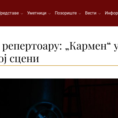
Представе
Уметници
Позориште
Вести
Инфор
репертоару: „Кармен“ у
ој сцени