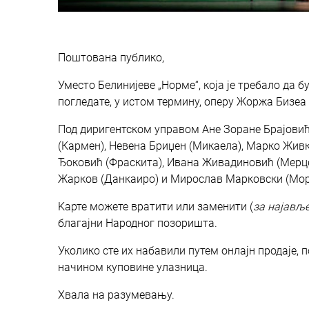
Поштована публико,
Уместо Белинијеве „Норме“, која је требало да б
погледате, у истом термину, оперу Жоржа Бизеа
Под диригентском управом Ане Зоране Брајовић
(Кармен), Невена Бриџен (Микаела), Марко Живк
Ђоковић (Фраскита), Ивана Живадиновић (Мерце
Жарков (Данкаиро) и Мирослав Марковски (Мор
Kарте можете вратити или заменити (
за најављ
благајни Народног позоришта.
Уколико сте их набавили путем онлајн продаје, 
начином куповине улазница.
Хвала на разумевању.