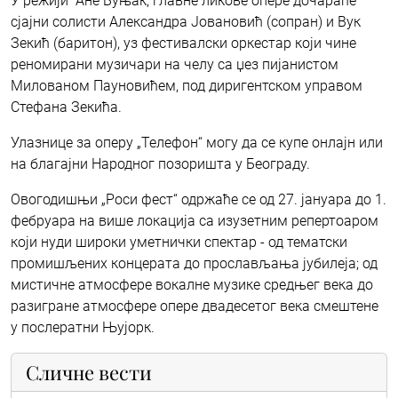
У режији Ане Буњак, главне ликове опере дочараће
сјајни солисти Александра Јовановић (сопран) и Вук
Зекић (баритон), уз фестивалски оркестар који чине
реномирани музичари на челу са џез пијанистом
Милованом Пауновићем, под диригентском управом
Стефана Зекића.
Улазнице за оперу „Телефон“ могу да се купе онлајн или
на благајни Народног позоришта у Београду.
Овогодишњи „Роси фест“ одржаће се од 27. јануара до 1.
фебруара на више локација са изузетним репертоаром
који нуди широки уметнички спектар - од тематски
промишљених концерата до прослављања јубилеја; од
мистичне атмосфере вокалне музике средњег века до
разигране атмосфере опере двадесетог века смештене
у послератни Њујорк.
Сличне вести