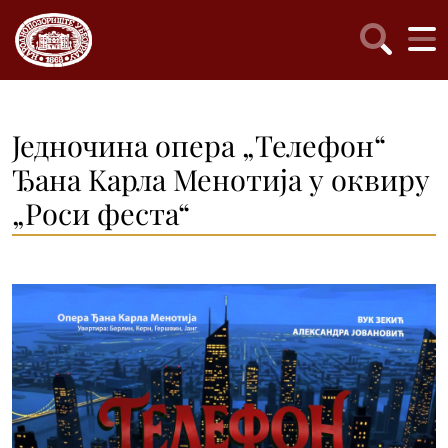
Једночина опера „Телефон“
Ђанa Kарла Менотија у оквиру
„Роси феста“