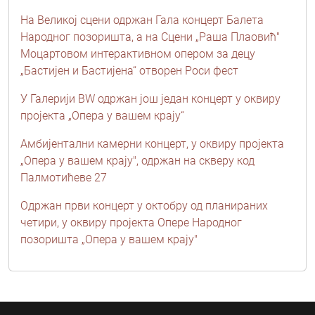
На Великој сцени одржан Гала концерт Балета
Народног позоришта, a на Сцени „Раша Плаовић"
Моцартовом интерактивном опером за децу
„Бастијен и Бастијена“ отворен Роси фест
У Галерији BW одржан још један концерт у оквиру
пројекта „Опера у вашем крају“
Амбијентални камерни концерт, у оквиру пројекта
„Опера у вашем крају", одржан на скверу код
Палмотићеве 27
Одржан први концерт у октобру од планираних
четири, у оквиру пројекта Опере Народног
позоришта „Опера у вашем крају"