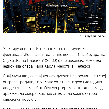
22. јануар 2026.
У оквиру деветог Интернационалног музичког
фестивала „Роси фест”, завршне вечери, 1. фебруара, на
Сцени „Раша Плаовић“ (20.30) биће изведена комична
једночина опера Ђанa Kарла Менотија „Телефон“.
Овај музички догађај доноси духовит и промишљен спој
оперске традиције и урбане естетике педесетих година
двадесетог века, обогаћен увертиром састављеном од
аранжмана америчких џез стандарда композитора
јеврејског порекла.