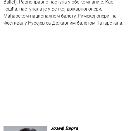
Ballet). Равноправно наступа у обе компаније. Као
гошћа, наступала је у Бечкој државној опери,
Мађарском националном балету, Римској опери, на
Фестивалу Нурејев са Државним балетом Татарстана...
Јозеф Варга