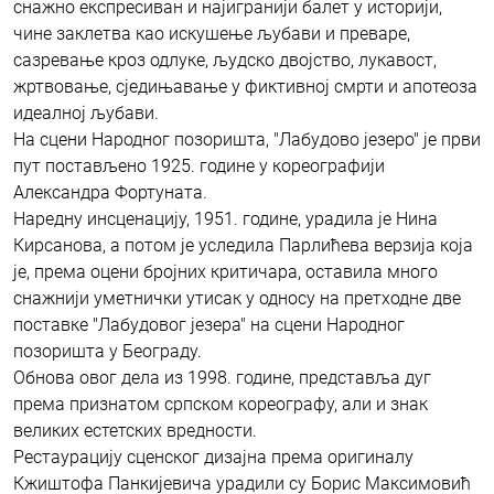
снажно експресиван и најигранији балет у историји,
чине заклетва као искушење љубави и преваре,
сазревање кроз одлуке, људско двојство, лукавост,
жртвовање, сједињавање у фиктивној смрти и апотеоза
идеалној љубави.
На сцени Народног позоришта, "Лабудово језеро" је први
пут постављено 1925. године у кореографији
Александра Фортуната.
Наредну инсценацију, 1951. године, урадила је Нина
Кирсанова, а потом је уследила Парлићева верзија која
је, према оцени бројних критичара, оставила много
снажнији уметнички утисак у односу на претходне две
поставке "Лабудовог језера" на сцени Народног
позоришта у Београду.
Обнова овог дела из 1998. године, представља дуг
према признатом српском кореографу, али и знак
великих естетских вредности.
Рестаурацију сценског дизајна према оригиналу
Кжиштофа Панкијевича урадили су Борис Максимовић