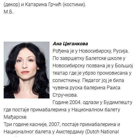
(декор) и Катарина Грчић (костими).
М.Б.
Ана Циганкова
Рођена је у Новосибирску, Русија.
По завршетку Балетске школе у
Новосибирску позвана је у Бољшој
театар где је убрзо промовисана у
солисткињу. Педагог јој је била
чувена руска балерина Раиса
Стручкова.
Године 2004. одлази у Будимпешту
где постаје примабалерина у Националном балету
Мађарске.
Три године касније, 2007, постаје примабалерина и
Националног балета у Амстердаму (Dutch National