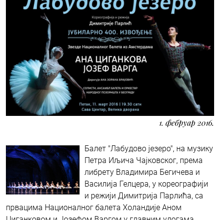
1. фебруар 2016.
Балет "Лабудово језеро", на музику
Петра Иљича Чајковског, према
либрету Владимира Бегичева и
Василија Гелцера, у кореографији
и режији Димитрија Парлића, са
првацима Националног балета Холандије Аном
Циганковом и Јозефом Варгом у главним улогама,