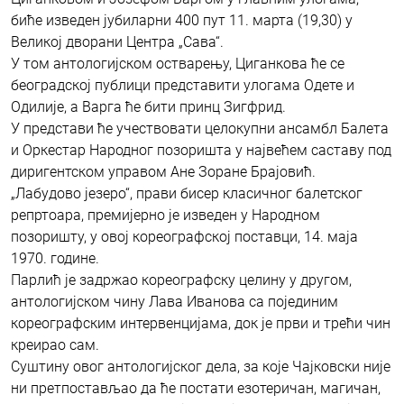
биће изведен јубиларни 400 пут 11. марта (19,30) у
Великој дворани Центра „Сава“.
У том антологијском остварењу, Циганкова ће се
београдској публици представити улогама Одете и
Одилије, а Варга ће бити принц Зигфрид.
У представи ће учествовати целокупни ансамбл Балета
и Оркестар Народног позоришта у највећем саставу под
диригентском управом Ане Зоране Брајовић.
„Лабудово језеро“, прави бисер класичног балетског
репртоара, премијерно је изведен у Народном
позоришту, у овој кореографској поставци, 14. маја
1970. године.
Парлић је задржао кореографску целину у другом,
антологијском чину Лава Иванова са појединим
кореографским интервенцијама, док је први и трећи чин
креирао сам.
Суштину овог антологијског дела, за које Чајковски није
ни претпостављао да ће постати езотеричан, магичан,