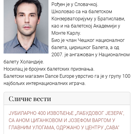
Рођен је у Словачкој.
Школовао са на балетском
Конзерваторијуму у Братислави,
као и на балетској Академији у
Монте Карлу.
Био је члан Чешког националног
балета, циришког Балета, а од
2007. је ангажован у Националном
балету Холандије.
Носилац је бројних балетских признања.
Балетски магазин Dance Europe уврстио га је у групу 100
најбољих интернационалних играча.
Сличне вести
ЈУБИЛАРНО 400 ИЗВОЂЕЊЕ „ЛАБУДОВОГ ЈЕЗЕРА“,
СА АНОМ ЦИГАНКОВОМ И ЈОЗЕФОМ ВАРГОМ У
ГЛАВНИМ УЛОГАМА, ОДРЖАНО У ЦЕНТРУ „САВА“