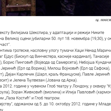
14. нове
тексту Вилијама Шекспира, у адаптацији и режији Никите
а Великој сцени јубиларни 50. пут 18. новембра (19,30), у о
част“.
ентима гротеске, насловну улогу тумачи Хаџи Ненад Маричи
 Ејдус (Бискуп од Винчестера, касније кардинал), Танасије
а), Борис Пинговић (Војвода од Самерсета), Небојша Кундач
 Јеринић (Ерл од Ворика), Милош Војновић (Ерл од Сафока),
), Дејан Карлечик (Шарл, краљ Француске), Павле Јеринић
есит) и Јелена Ђулвезан (Јована од Арка).
ја 2012. године у чувеном Глоб театру у Лондону, у оквиру "
фрула), Зоран Живковић (виолина) и Илија Павловић (хармон
ом „Лаза Костић" и Глоб театром.
јству“, одржаном од 5. до 10. октобру 2012. године у Младе
ву.