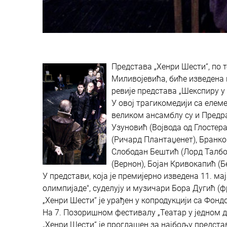
Представа „Хенри Шести“, по 
Миливојевића, биће изведена н
ревије представа „Шекспиру у 
У овој трагикомедији са елем
великом ансамблу су и Предраг
Узуновић (Војвода од Глостер
(Ричард Плантаџенет), Бранко
Слободан Бештић (Лорд Талбот
(Вернон), Бојан Кривокапић (Б
У представи, која је премијерно изведена 11. ма
олимпијаде", суделују и музичари Бора Дугић (
„Хенри Шести“ је урађен у копродукцији са Фонд
На 7. Позоришном фестивалу „Театар у једном де
„Хенри Шести“ је проглашен за најбољу предста