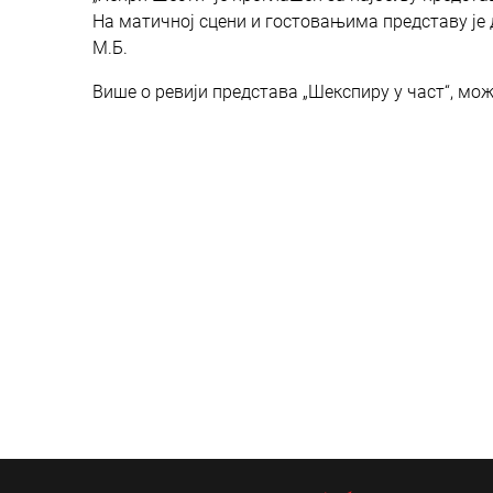
На матичној сцени и гостовањима представу је 
М.Б.
Више о ревији представа „Шекспиру у част“, мо