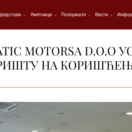
Представе
Уметници
Позориште
Вести
Инфор
TIC MOTORSA D.O.O 
РИШТУ НА КОРИШЋЕЊ