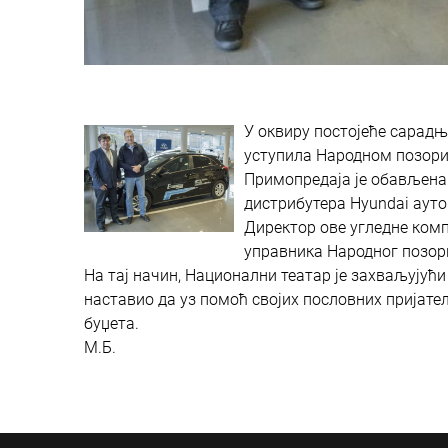
У оквиру постојеће сарадње
уступила Народном позори
Примопредаја је обављена
дистрибутера Hyundai ауто
Директор ове угледне компа
управника Народног позор
На тај начин, Национални театар је захваљујући 
наставио да уз помоћ својих пословних пријате
буџета.
М.Б.