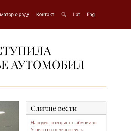
матор о раду
Контакт
Lat
Eng
УСТУПИЛА
Е АУТОМОБИЛ
Сличне вести
Народно позориште обновило
Уговор о спонзорству са