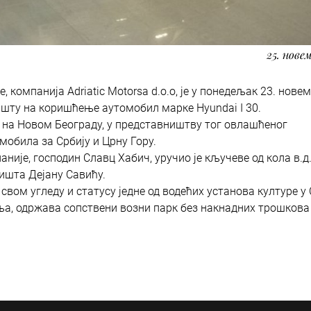
25. новем
, компанија Adriatic Motorsa d.o.o, је у понедељак 23. нове
шту на коришћење аутомобил марке Hyundai I 30.
 на Новом Београду, у представништву тог овлашћеног
мобила за Србију и Црну Гору.
није, господин Славц Хабич, уручио је кључеве од кола в.д
ишта Дејану Савићу.
свом угледу и статусу једне од водећих установа културе у 
ља, одржава сопствени возни парк без накнадних трошкова