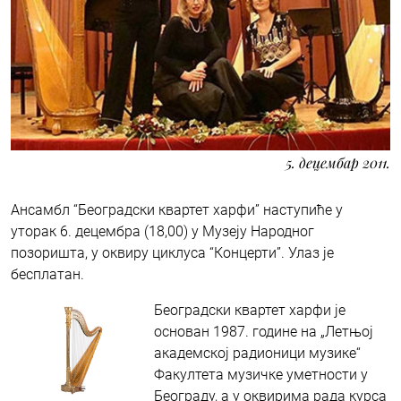
5. децембар 2011.
Ансамбл “Београдски квартет харфи” наступиће у
уторак 6. децембра (18,00) у Музеју Народног
позоришта, у оквиру циклуса “Концерти”. Улаз је
бесплатан.
Београдски квартет харфи је
основан 1987. године на „Летњој
академској радионици музике“
Факултета музичке уметности у
Београду, а у оквирима рада курса