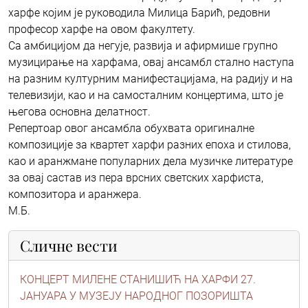
харфе којим је руководила Милица Барић, редовни
професор харфе на овом факултету.
Са амбицијом да негује, развија и афирмише групно
музицирање на харфама, овај ансамбл стално наступа
на разним културним манифестацијама, на радију и на
телевизији, као и на самосталним концертима, што је
његова основна делатност.
Репертоар овог ансамбла обухвата оригиналне
композиције за квартет харфи разних епоха и стилова,
као и аранжмане популарних дела музичке литературе
за овај састав из пера врсних светских харфиста,
композитора и аранжера.
M.Б.
Сличне вести
КОНЦЕРТ МИЛЕНЕ СТАНИШИЋ НА ХАРФИ 27.
ЈАНУАРА У МУЗЕЈУ НАРОДНОГ ПОЗОРИШТА