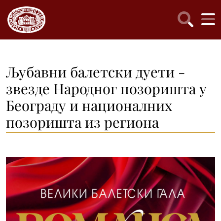
Љубавни балетски дуети -
звезде Народног позоришта у
Београду и националних
позоришта из региона