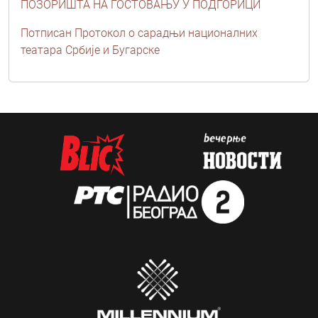
ПОЗОРИШТА НА ГОСТОВАЊУ У ПОДГОРИЦИ
Потписан Протокол о сарадњи националних
театара Србије и Бугарске