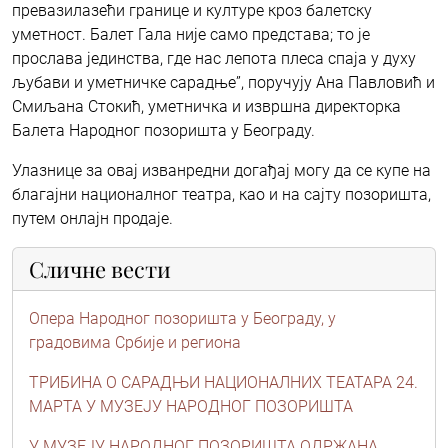
превазилазећи границе и културе кроз балетску
уметност. Балет Гала није само представа; то је
прослава јединства, где нас лепота плеса спаја у духу
љубави и уметничке сарадње”, поручују Ана Павловић и
Смиљана Стокић, уметничка и извршна директорка
Балета Народног позоришта у Београду.
Улазнице за овај изванредни догађај могу да се купе на
благајни националног театра, као и на сајту позоришта,
путем онлајн продаје.
Сличне вести
Опера Народног позоришта у Београду, у
градовима Србије и региона
ТРИБИНА О САРАДЊИ НАЦИОНАЛНИХ ТЕАТАРА 24.
МАРТА У МУЗЕЈУ НАРОДНОГ ПОЗОРИШТА
У МУЗЕЈУ НАРОДНОГ ПОЗОРИШТА ОДРЖАНА