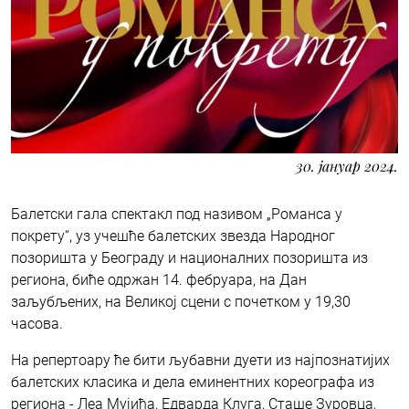
30. јануар 2024.
Балетски гала спектакл под називом „Романса у
покрету“, уз учешће балетских звезда Народног
позоришта у Београду и националних позоришта из
региона, биће одржан 14. фебруара, на Дан
заљубљених, на Великој сцени с почетком у 19,30
часова.
На репертоару ће бити љубавни дуети из најпознатијих
балетских класика и дела еминентних кореографа из
региона - Леа Мујића, Едварда Клуга, Сташе Зуровца,