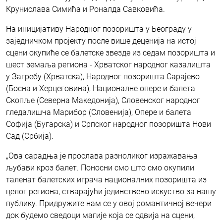
Крунислава Симића и Роналда Савковића.
На иницијативу Народног позоришта у Београду у
заједничком пројекту после више деценија на истој
сцени окупиће се балетске звезде из седам позоришта и
шест земаља региона - Хрватског народног казалишта
у Загребу (Хрватска), Народног позоришта Сарајево
(Босна и Херцеговина), Националне опере и балета
Скопље (Северна Македонија), Словенског народног
гледалишча Марибор (Словенија), Опере и балета
Софија (Бугарска) и Српског народног позоришта Нови
Сад (Србија).
„Ова сарадња је прослава разноликог изражавања
љубави кроз балет. Поносни смо што смо окупили
таленат балетских играча националних позоришта из
целог региона, стварајући јединствено искуство за нашу
публику. Придружите нам се у овој романтичној вечери
док будемо сведоци магије која се одвија на сцени,