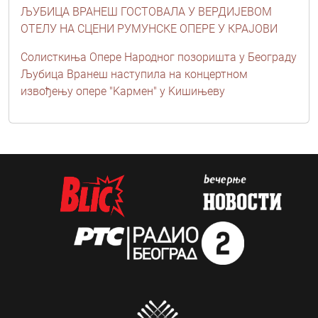
ЉУБИЦА ВРАНЕШ ГОСТОВАЛА У ВЕРДИЈЕВОМ
ОТЕЛУ НА СЦЕНИ РУМУНСКЕ ОПЕРЕ У КРАЈОВИ
Солисткиња Опере Народног позоришта у Београду
Љубица Вранеш наступила на концертном
извођењу опере "Kармен" у Kишињеву