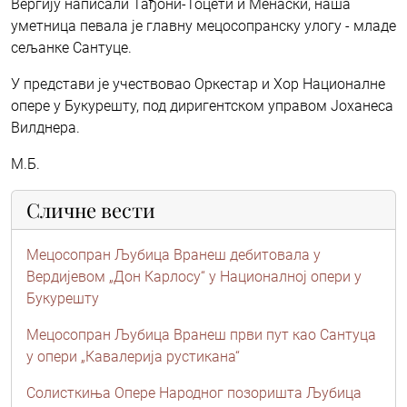
Вергију написали Тађони-Тоцети и Менаски, наша
уметница певала је главну мецосопранску улогу - младе
сељанке Сантуце.
У представи је учествовао Оркестар и Хор Националне
опере у Букурешту, под диригентском управом Јоханеса
Вилднера.
М.Б.
Сличне вести
Мецосопран Љубица Вранеш дебитовала у
Вердијевом „Дон Карлосу“ у Националној опери у
Букурешту
Мецосопран Љубица Вранеш први пут као Сантуца
у опери „Кавалерија рустикана“
Солисткиња Опере Народног позоришта Љубица