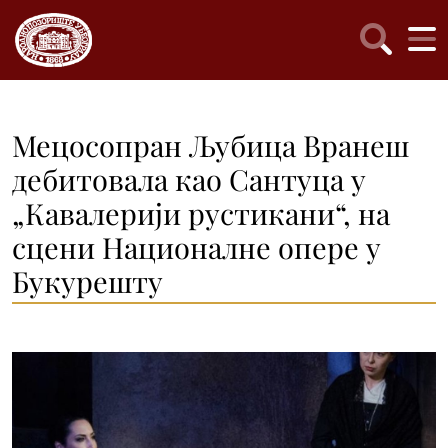
Мецосопран Љубица Вранеш
дебитовала као Сантуца у
„Кавалерији рустикани“, на
сцени Националне опере у
Букурешту