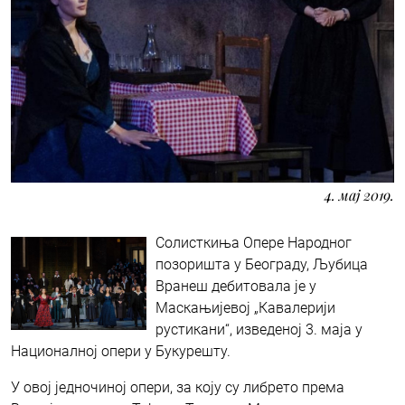
4. мај 2019.
Солисткиња Опере Народног
позоришта у Београду, Љубица
Вранеш дебитовала је у
Маскањијевој „Кавалерији
рустикани“, изведеној 3. маја у
Националној опери у Букурешту.
У овој једночиној опери, за коју су либрето према