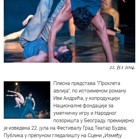
22. јул 2014.
Плесна представа "Проклета
авлија", по истоименом роману
Иве Андрића, у копродукцији
Националне фондације за
уметничку игру и Народног
позоришта у Београду, премијерно
је изведена 22. јула на Фестивалу Град Театар Будва,
Публика у препуном гледалишту на Сцени „Између