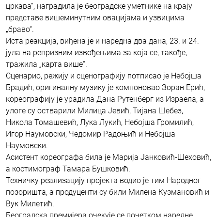
цркава“, наградила је београдске уметнике на крају
представе вишеминутним овацијама и узвицима
„браво“.
Иста реакција, виђена је и наредна два дана, 23. и 24.
јула на репризним извођењима за која се, такође,
тражила „карта више“.
Сценарио, режију и сценографију потписао је Небојша
Брадић, оригиналну музику је компоновао Зоран Ерић,
кореографију је урадила Дана Рутенберг из Израела, а
улоге су остварили Милица Јевић, Тијана Шебез,
Никола Томашевић, Лука Лукић, Небојша Громилић,
Игор Наумовски, Чедомир Радоњић и Небојша
Наумовски.
Асистент кореографа била је Марија Јанковић-Шеховић,
а костимограф Тамара Бушковић.
Техничку реализацију пројекта водио је тим Народног
позоришта, а продуценти су били Милена Кузмановић и
Вук Милетић.
Београдска премијера очекује се почетком наредне