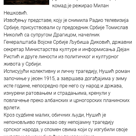
комад је режирао Милан
Нешковић.
Извођењу представе, коју је снимила Радио телевизија
Србије, присуствовали су председник Србије Томислав
Николић са супругом Драгицом, начелник
Генералштаба Војске Србије Љубиша Диковић, државни
секретар Министарства културе и информисања Дејан
Ристић и друге линости из политичког и културног
живота у Србији.
Исписујући колективну и личну трагедију, Нушић роман
започиње у јесен 1915, а завршава догађајима у зиму
исте године, непосредно пре него су народ и држава,
изнурени ратовањем и страдањима, кренули у
повлачење преко албанских и црногорских планинских
врлети.
Кроз судбине малих, обичних људи, Нушић је
непоновљиво приказао ову непојамну трагедију
српског народа, у спомен свима који су изгубили своје