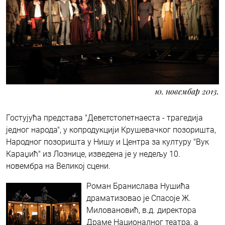
10. новембар 2013.
Гостујућа представа "Деветстопетнаеста - трагедија
једног народа", у копродукцији Крушевачког позоришта,
Народног позоришта у Нишу и Центра за културу "Вук
Караџић" из Лознице, изведена је у недељу 10.
новембра на Великој сцени.
Роман Бранислава Нушића
драматизовао је Спасоје Ж.
Миловановић, в.д. директора
Драме Националног театра, а