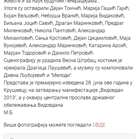
животе и за наук будућим генерацијама...
Улоге су остварили Дејан Тончић, Марија Гашић Гајић,
Бојан Вељовић, Небојша Вранић, Марија Видаковић,
Биљана Јоцић Савић, Драган Маринковић, Предраг
Миленковић, Никола Пантовић, Александар
Михаиловић, Сања Крстовић, Дејан Цицмиловић, Маја
Вукојевић, Александар Маринковић, Катарина Арсић,
Марјан Тодоровић и Данило Петровић.
Сценографију је урадила Весна Штрбац, костиме је
креирала Драгица Лаушевић, а музику су компоновали
Дивна Љубојевић и "Мелоди".
Представа је премијерно изведена 28. јуна ове године у
Крушевцу, на затварању манифестације „Видовдан
2013“, а у оквиру централне прославе државног
обележавања Видовдана.
М.Б.
Више фотографија можете погледати
ОВДЕ