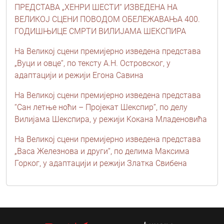
ПРЕДСТАВА „ХЕНРИ ШЕСТИ“ ИЗВЕДЕНА НА
ВЕЛИКОЈ СЦЕНИ ПОВОДОМ ОБЕЛЕЖАВАЊА 400.
ГОДИШЊИЦЕ СМРТИ ВИЛИЈАМА ШЕКСПИРА
На Великој сцени премијерно изведена представа
„Вуци и овце“, по тексту А.Н. Островског, у
адаптацији и режији Егона Савина
На Великој сцени премијерно изведена представа
“Сан летње ноћи – Пројекат Шекспир”, по делу
Вилијама Шекспира, у режији Kокана Младеновића
На Великој сцени премијерно изведена представа
„Васа Железнова и други“, по делима Максима
Горког, у адаптацији и режији Златка Свибена