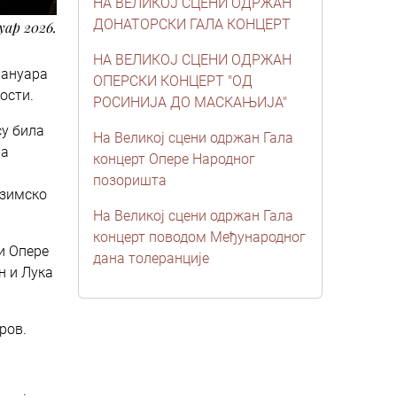
НА ВЕЛИКОЈ СЦЕНИ ОДРЖАН
ДОНАТОРСКИ ГАЛА КОНЦЕРТ
нуар 2026.
НА ВЕЛИКОЈ СЦЕНИ ОДРЖАН
јануара
ОПЕРСКИ КОНЦЕРТ "ОД
ости.
РОСИНИЈА ДО МАСКАЊИЈА"
су била
На Великој сцени одржан Гала
ра
концерт Опере Народног
позоришта
 зимско
На Великој сцени одржан Гала
концерт поводом Међународног
и Опере
дана толеранције
н и Лука
ров.