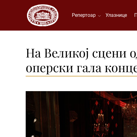
Репертоар
Улазнице
На Великој сцени
оперски гала конц