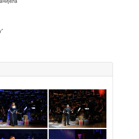
Данијела
у"
disnji_gala_koncert_22
novogodisnji_gala_koncert_27