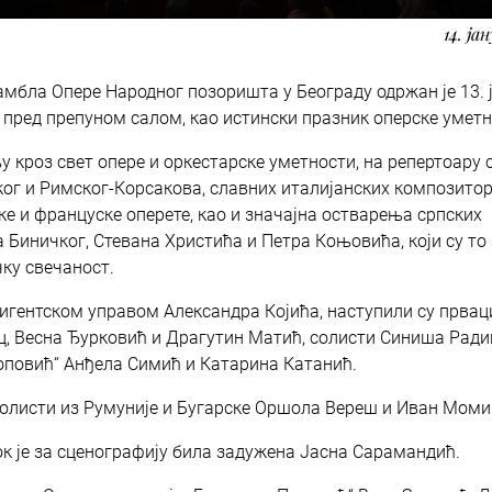
14. ја
бла Опере Народног позоришта у Београду одржан је 13. 
и пред препуном салом, као истински празник оперске уметн
роз свет опере и оркестарске уметности, на репертоару 
ког и Римског-Корсакова, славних италијанских композито
ске и француске оперете, као и значајна остварења српских
Биничког, Стевана Христића и Петра Коњовића, који су то
ку свечаност.
ригентском управом Александра Којића, наступили су првац
, Весна Ђурковић и Драгутин Матић, солисти Синиша Ради
Поповић“ Анђела Симић и Катарина Катанић.
 солисти из Румуније и Бугарске Оршола Вереш и Иван Моми
ок је за сценографију била задужена Јасна Сарамандић.