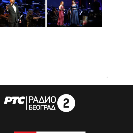
disnji_gala_koncert_45
novogodisnji_gala_koncert_51