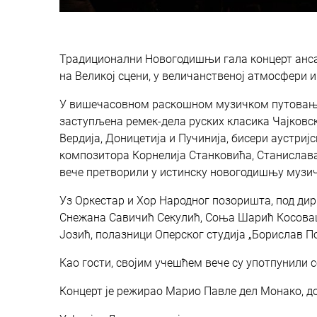
Традиционални Новогодишњи гала концерт ансам
на Великој сцени, у величанственој атмосфери 
У вишечасовном раскошном музичком путовању к
заступљена ремек-дела руских класика Чајковс
Вердија, Доницетија и Пучинија, бисери аустриј
композитора Корнелија Станковића, Станислава 
вече претворили у истинску новогодишњу музич
Уз Оркестар и Хор Народног позоришта, под ди
Снежана Савичић Секулић, Соња Шарић Косовац
Јозић, полазници Оперског студија „Борислав 
Као гости, својим учешћем вече су употпунили
Концерт је режирао Марио Павле дел Монако, д