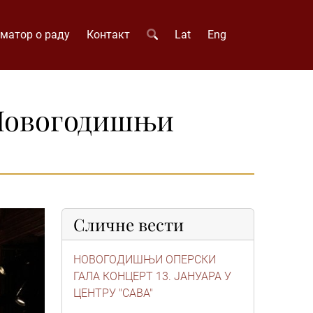
матор о раду
Контакт
Lat
Eng
 Новогодишњи
Сличне вести
НОВОГОДИШЊИ ОПЕРСКИ
ГАЛА КОНЦЕРТ 13. ЈАНУАРА У
ЦЕНТРУ "САВА"