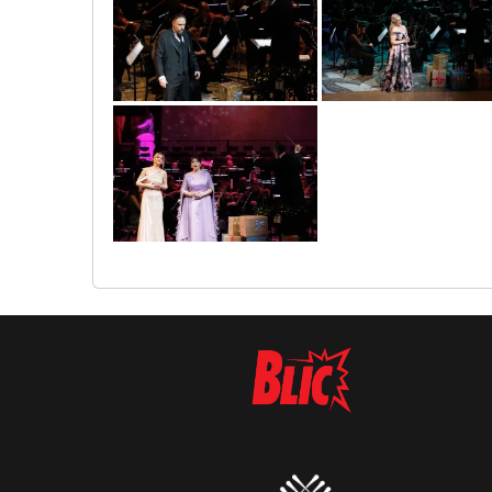
novogodisnji_gala_koncert_32
novogodisnji_gala_konc
novogodisnji_gala_koncert_57