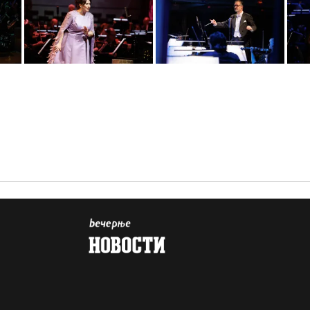
ert_35
novogodisnji_gala_koncert_39
novogodisnji_gala_koncert_43
novogo