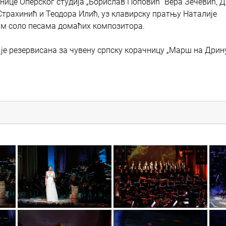
азнице Оперског студија „Борислав Поповић“ Вера Зечевић, 
трахинић и Теодора Илић, уз клавирску пратњу Наталије
ам соло песама домаћих композитора.
је резервисана за чувену српску корачницу „Марш на Дрин
ert_12
novogodisnji_gala_koncert_13
novogodisnji_gala_koncert_19
novogo