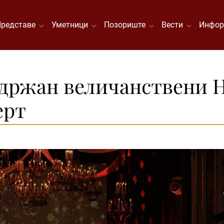
Представе
Уметници
Позориште
Вести
Инфор
 одржан величанствени
ерт