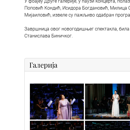
У фоајеу Друге галерије, у паузи концерта, пол
Поповић Кондић, Исидора Богдановић, Милица С
Мијaиловић, извеле су пажљиво одабран прогр
Завршница овог новогодишњег спектакла, била 
Станислава Биничког.
Галерија
novogodisnji_gala_koncert_9
novogodisnji_gala_konc