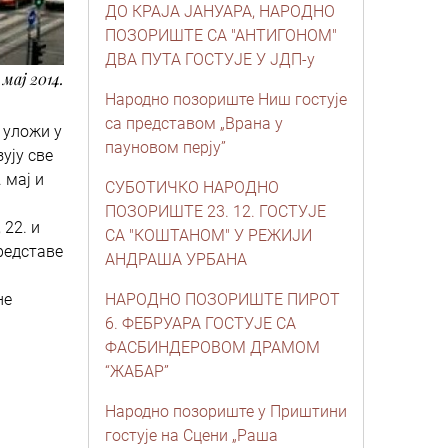
ДО КРАЈА ЈАНУАРА, НАРОДНО
ПОЗОРИШТЕ СА "АНТИГОНОМ"
ДВА ПУТА ГОСТУЈЕ У ЈДП-у
. мај 2014.
Народно позориште Ниш гостује
са представом „Врана у
 уложи у
пауновом перју”
ују све
 мај и
СУБОТИЧКО НАРОДНО
ПОЗОРИШТЕ 23. 12. ГОСТУЈЕ
 22. и
СА "КОШТАНОМ" У РЕЖИЈИ
представе
АНДРАША УРБАНА
не
НАРОДНО ПОЗОРИШТЕ ПИРОТ
6. ФЕБРУАРА ГОСТУЈЕ СА
ФАСБИНДЕРОВОМ ДРАМОМ
“ЖАБАР”
Народно позориште у Приштини
гостује на Сцени „Раша