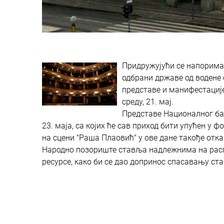
Придружујући се напорима к
одбрани државе од водене 
представе и манифестације 
среду, 21. мај.
Представе Националног бале
23. маја, са којих ће сав приход бити упућен у
на сцени "Раша Плаовић" у ове дане такође отказ
Народно позориште ставља надлежнима на распо
ресурсе, како би се дао допринос спасавању с