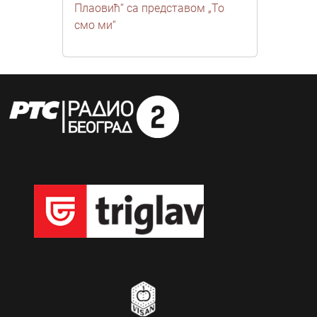
Плаовић“ са представом „То
смо ми“