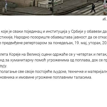
18
оје је сваки појединац и институција у Србији у обавези да
стихије, Народно позориште обавештава јавност да се отказ
предвиђене репертоаром за понедељак, 19. мај, уторак, 20.
та Кореје на Великој сцени одржаће се у четвртак и петак,
 фонд за хуманитарну помоћ угроженима од поплава, док се 
ују.
лагање све своје постојеће људске, техничке и материјал
тановника и имовине угрожене поплавним таласима.