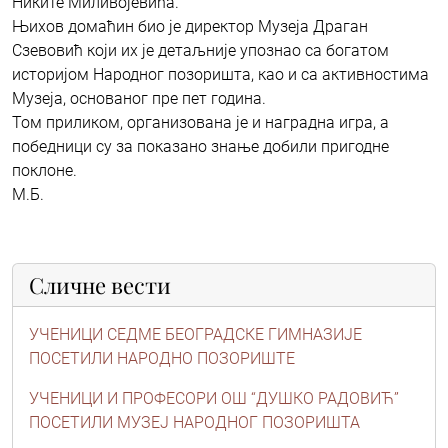
Никите Миливојевића.
Њихов домаћин био је директор Музеја Драган
Сзевовић који их је детаљније упознао са богатом
историјом Народног позоришта, као и са активностима
Музеја, основаног пре пет година.
Том приликом, организована је и наградна игра, а
победници су за показано знање добили пригодне
поклоне.
М.Б.
Сличне вести
УЧЕНИЦИ СЕДМЕ БЕОГРАДСКЕ ГИМНАЗИЈЕ
ПОСЕТИЛИ НАРОДНО ПОЗОРИШТЕ
УЧЕНИЦИ И ПРОФЕСОРИ ОШ “ДУШКО РАДОВИЋ”
ПОСЕТИЛИ МУЗЕЈ НАРОДНОГ ПОЗОРИШТА