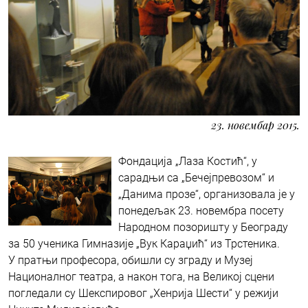
23. новембар 2015.
Фондација „Лаза Костић“, у
сарадњи са „Бечејпревозом“ и
„Данима прозе“, организовала је у
понедељак 23. новембра посету
Народном позоришту у Београду
за 50 ученика Гимназије „Вук Караџић“ из Трстеника.
У пратњи професора, обишли су зграду и Музеј
Националног театра, а након тога, на Великој сцени
погледали су Шекспировог „Хенрија Шести“ у режији